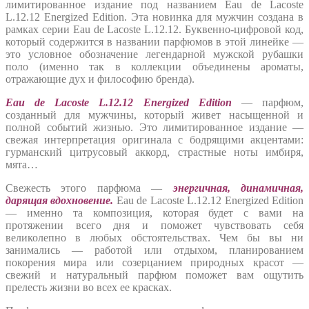
лимитированное издание под названием Eau de Lacoste
L.12.12 Energized Edition. Эта новинка для мужчин создана в
рамках серии Eau de Lacoste L.12.12. Буквенно-цифровой код,
который содержится в названии парфюмов в этой линейке —
это условное обозначение легендарной мужской рубашки
поло (именно так в коллекции объединены ароматы,
отражающие дух и философию бренда).
Eau de Lacoste L.12.12 Energized Edition
— парфюм,
созданный для мужчины, который живет насыщенной и
полной событий жизнью. Это лимитированное издание —
свежая интерпретация оригинала с бодрящими акцентами:
гурманский цитрусовый аккорд, страстные ноты имбиря,
мята…
Свежесть этого парфюма —
энергичная, динамичная,
дарящая вдохновение.
Eau de Lacoste L.12.12 Energized Edition
— именно та композиция, которая будет с вами на
протяжении всего дня и поможет чувствовать себя
великолепно в любых обстоятельствах. Чем бы вы ни
занимались — работой или отдыхом, планированием
покорения мира или созерцанием природных красот —
свежий и натуральный парфюм поможет вам ощутить
прелесть жизни во всех ее красках.