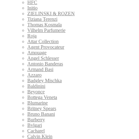
HFC
Initio
ZIELINSKI & ROZEN
Tiziana Terenzi
Thomas Kosmala
Vilhelm Parfumerie
Roja
Attar Collection
Agent Provocateur
Amouage
Angel Schlesser
Antonio Banderas
Armand Basi
Azzaro
Badgley Mischka
Baldinini
Beyonce
Bottega Veneta
Blumarine
Britney Spears
Bruno Banani
Burberry
Bvlgari
Cacharel
Calvin Klein