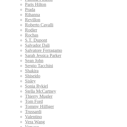
Paris Hilton
Prada
Rihanna
Revillon
Roberto Cavalli
Rodier
Rochas
S.T. Dupont
Salvador Dali
Salvatore Ferragamo
Sarah Jessica Parker
Sean John
Sergio Tacchini
Shakira
Shiseido
Sisley
Sonia Rykiel
Stella McCartney
Thierry Mugler
Tom Ford
Tommy Hilfiger
Trussardi
Valentino
Vera Wang
Versace