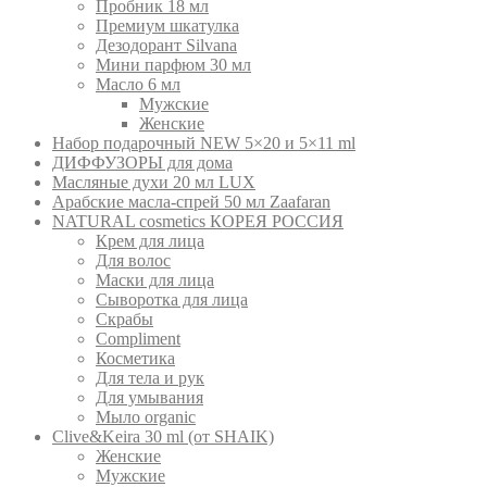
Пробник 18 мл
Премиум шкатулка
Дезодорант Silvana
Мини парфюм 30 мл
Масло 6 мл
Мужские
Женские
Набор подарочный NEW 5×20 и 5×11 ml
ДИФФУЗОРЫ для дома
Масляные духи 20 мл LUX
Арабские масла-спрей 50 мл Zaafaran
NATURAL cosmetics КОРЕЯ РОССИЯ
Крем для лица
Для волос
Маски для лица
Сыворотка для лица
Скрабы
Compliment
Косметика
Для тела и рук
Для умывания
Мыло organic
Clive&Keira 30 ml (от SHAIK)
Женские
Мужские