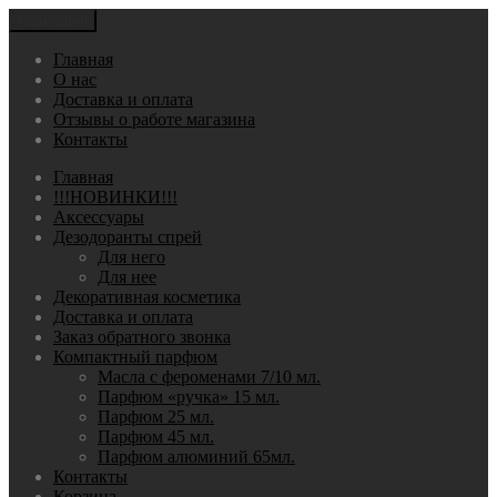
Навигация
Главная
О нас
Доставка и оплата
Отзывы о работе магазина
Контакты
Главная
!!!НОВИНКИ!!!
Аксессуары
Дезодоранты спрей
Для него
Для нее
Декоративная косметика
Доставка и оплата
Заказ обратного звонка
Компактный парфюм
Масла с фероменами 7/10 мл.
Парфюм «ручка» 15 мл.
Парфюм 25 мл.
Парфюм 45 мл.
Парфюм алюминий 65мл.
Контакты
Корзина