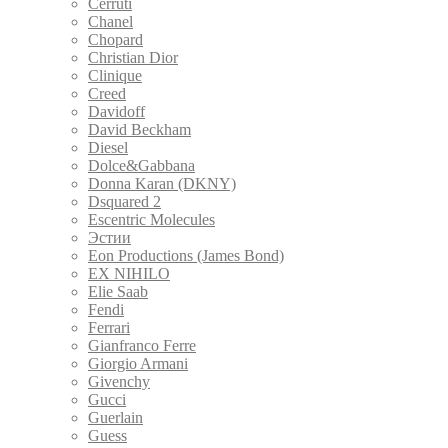
Cerruti
Chanel
Chopard
Christian Dior
Clinique
Creed
Davidoff
David Beckham
Diesel
Dolce&Gabbana
Donna Karan (DKNY)
Dsquared 2
Escentric Molecules
Эстии
Eon Productions (James Bond)
EX NIHILO
Elie Saab
Fendi
Ferrari
Gianfranco Ferre
Giorgio Armani
Givenchy
Gucci
Guerlain
Guess