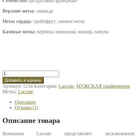
Семейство:
цитрусовые фужерные
Верхние ноты:
лаванда
Ноты сердца
: грейпфрут, свежие ноты
Базовые ноты:
вербена лимонная, инжир, пачули
Добавить в корзину
Артикул:
1234
Категории:
Lacoste
,
МУЖСКАЯ парфюмерия
Метка:
Lacoste
Описание
Отзывы (1)
Описание товара
Компания Lacoste представляет эксклюзивное