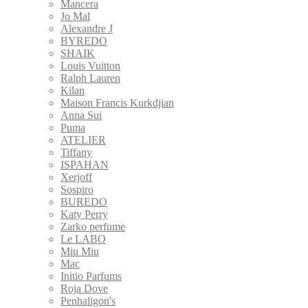
Mancera
Jo Mal
Alexandre J
BYREDO
SHAIK
Louis Vuitton
Ralph Lauren
Kilan
Maison Francis Kurkdjian
Anna Sui
Puma
ATELIER
Tiffany
ISPAHAN
Xerjoff
Sospiro
BUREDO
Katy Perry
Zarko perfume
Le LABO
Miu Miu
Mac
Initio Parfums
Roja Dove
Penhaligon's