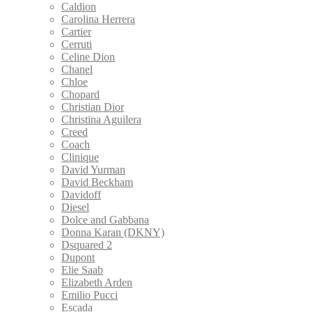
Caldion
Carolina Herrera
Cartier
Cerruti
Celine Dion
Chanel
Chloe
Chopard
Christian Dior
Christina Aguilera
Creed
Coach
Clinique
David Yurman
David Beckham
Davidoff
Diesel
Dolce and Gabbana
Donna Karan (DKNY)
Dsquared 2
Dupont
Elie Saab
Elizabeth Arden
Emilio Pucci
Escada