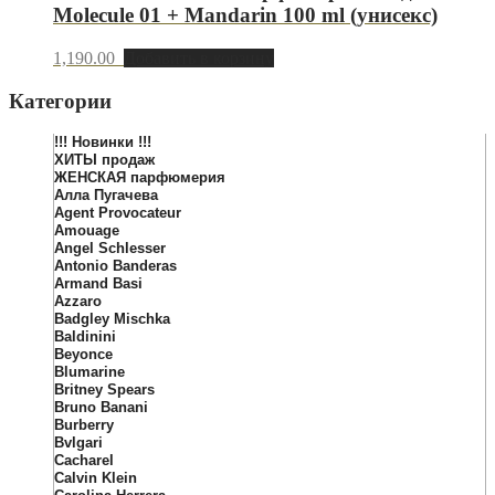
Molecule 01 + Mandarin 100 ml (унисекс)
1,190.00
Добавить в корзину
Категории
!!! Новинки !!!
ХИТЫ продаж
ЖЕНСКАЯ парфюмерия
Алла Пугачева
Agent Provocateur
Amouage
Angel Schlesser
Antonio Banderas
Armand Basi
Azzaro
Badgley Mischka
Baldinini
Beyonce
Blumarine
Britney Spears
Bruno Banani
Burberry
Bvlgari
Cacharel
Calvin Klein