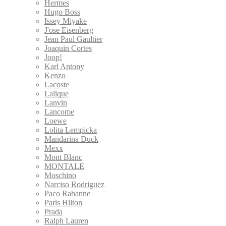
Hermes
Hugo Boss
Issey Miyake
J'ose Eisenberg
Jean Paul Gaultier
Joaquin Cortes
Joop!
Karl Antony
Kenzo
Lacoste
Lalique
Lanvin
Lancome
Loewe
Lolita Lempicka
Mandarina Duck
Mexx
Mont Blanc
MONTALE
Moschino
Narciso Rodriguez
Paco Rabanne
Paris Hilton
Prada
Ralph Lauren