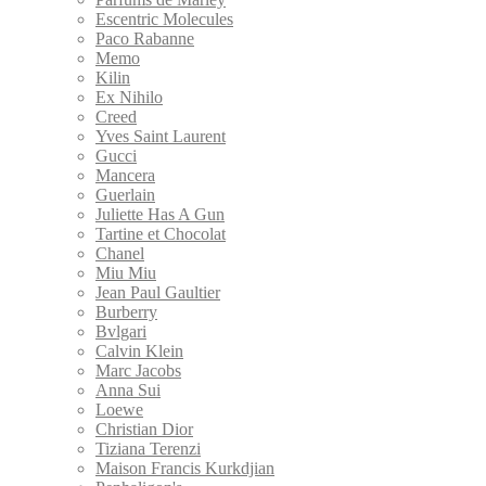
Escentric Molecules
Paco Rabanne
Memo
Kilin
Ex Nihilo
Creed
Yves Saint Laurent
Gucci
Mancera
Guerlain
Juliette Has A Gun
Tartine et Chocolat
Chanel
Miu Miu
Jean Paul Gaultier
Burberry
Bvlgari
Calvin Klein
Marс Jacobs
Anna Sui
Loewe
Christian Dior
Tiziana Terenzi
Maison Francis Kurkdjian