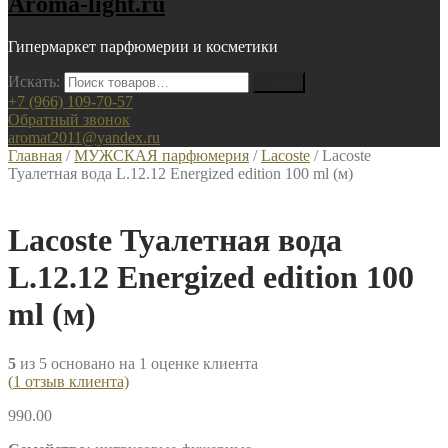
Aroma-light.ru
Гипермаркет парфюмерии и косметики
Искать:
+7 (966) 109-70-57
Обратный звонок
aromat2011@yandex.ru
Главная
/
МУЖСКАЯ парфюмерия
/
Lacoste
/ Lacoste
Туалетная вода L.12.12 Energized edition 100 ml (м)
Lacoste Туалетная вода
L.12.12 Energized edition 100
ml (м)
5
из
5
основано на
1
оценке клиента
(
1
отзыв клиента)
990.00