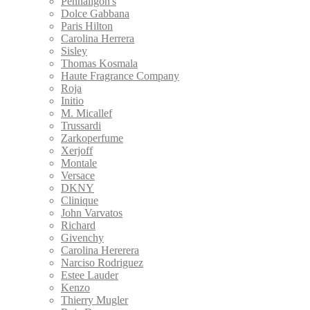
Penhaligon's
Dolce Gabbana
Paris Hilton
Carolina Herrera
Sisley
Thomas Kosmala
Haute Fragrance Company
Roja
Initio
M. Micallef
Trussardi
Zarkoperfume
Xerjoff
Montale
Versace
DKNY
Clinique
John Varvatos
Richard
Givenchy
Carolina Hererera
Narciso Rodriguez
Estee Lauder
Kenzo
Thierry Mugler