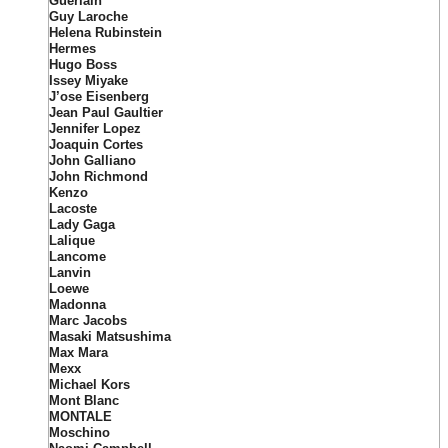
Guerlain
Guy Laroche
Helena Rubinstein
Hermes
Hugo Boss
Issey Miyake
J’ose Eisenberg
Jean Paul Gaultier
Jennifer Lopez
Joaquin Cortes
John Galliano
John Richmond
Kenzo
Lacoste
Lady Gaga
Lalique
Lancome
Lanvin
Loewe
Madonna
Marc Jacobs
Masaki Matsushima
Max Mara
Mexx
Michael Kors
Mont Blanc
MONTALE
Moschino