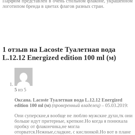
Парфюм представлен в очень стильном флаконе, украшенном
логотипом бренда в цветах флагов разных стран.
1 отзыв на Lacoste Туалетная вода
L.12.12 Energized edition 100 ml (м)
5
из 5
Оксана. Lacoste Туалетная вода L.12.12 Energized
edition 100 ml (м)
(проверенный владелец)
–
05.03.2019
:
Они суперские,я вообще не люблю мужские духи,тк они
больше идут притерные, крепкие.Но когда я понюхала
пробку от флакончика,не могла
оторватся.Нежные,сладкие, с кислинкой.Но вот в плане