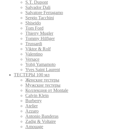
S.T. Dupont
Salvador Dali
Salvatore Ferragamo
Sergio Tacchini
Shiseido
Tom Ford
Thierry Mugler
Tommy Hilfiger
Trussardi
Viktor & Rolf
Valentino
Versace
Yohji Yamamoto
Yves Saint Laurent
ТЕСТЕРЫ 100 мл
Женские тестеры
Мужские тестеры
Коллекция от Montale
Calvin Klein
Burberry
Atelier
Azzaro
Antonio Banderas
Zadig & Voltaire
Amouage