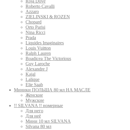
Roja Dove
Roberto Cavalli
Azzaro
ZIELINSKI & ROZEN
Сhopard
Orto Parisi
Nina Ricci
Prada
Liquides Imaginaires
Louis Vuitton
Ralph Lauren
Boadicea The Victorious
Guy Laroche
Alexandre J
Kajal
Lalique
Elie Saab
Миники ПОЛЬША 80 мл НА МАСЛЕ
Женские
Мужские
!! SILVANA !! номерные
Для него
Для неё
Мини 10 мл SILVANA
Silvana 80 мл