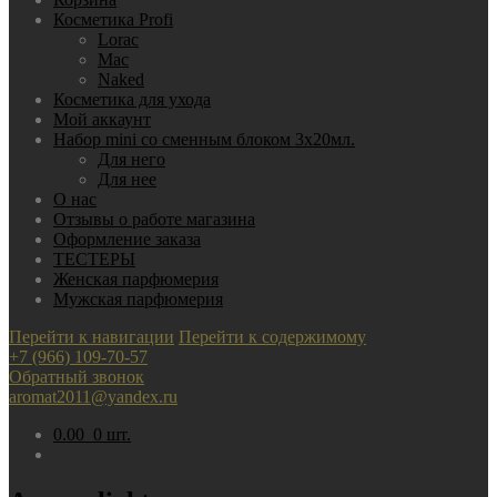
Косметика Profi
Lorac
Mac
Nаked
Косметика для ухода
Мой аккаунт
Набор mini со сменным блоком 3х20мл.
Для него
Для нее
О нас
Отзывы о работе магазина
Оформление заказа
ТЕСТЕРЫ
Женская парфюмерия
Мужская парфюмерия
Перейти к навигации
Перейти к содержимому
+7 (966) 109-70-57
Обратный звонок
aromat2011@yandex.ru
0.00
0 шт.