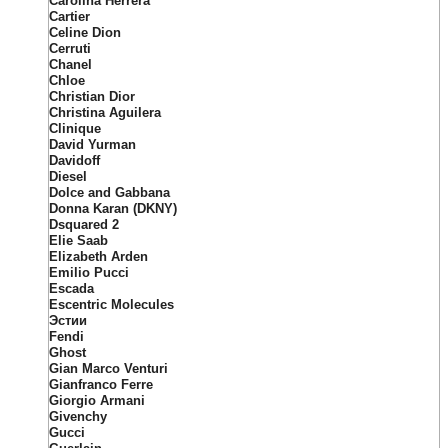
Carolina Herrera
Cartier
Celine Dion
Cerruti
Chanel
Chloe
Christian Dior
Christina Aguilera
Clinique
David Yurman
Davidoff
Diesel
Dolce and Gabbana
Donna Karan (DKNY)
Dsquared 2
Elie Saab
Elizabeth Arden
Emilio Pucci
Escada
Escentric Molecules
Эстии
Fendi
Ghost
Gian Marco Venturi
Gianfranco Ferre
Giorgio Armani
Givenchy
Gucci