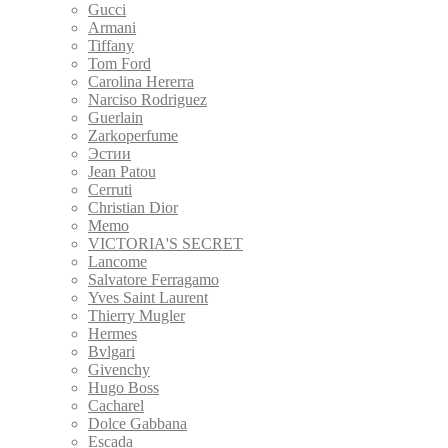
Gucci
Armani
Tiffany
Tom Ford
Carolina Hererra
Narciso Rodriguez
Guerlain
Zarkoperfume
Эстии
Jean Patou
Cerruti
Christian Dior
Memo
VICTORIA'S SECRET
Lancome
Salvatore Ferragamo
Yves Saint Laurent
Thierry Mugler
Hermes
Bvlgari
Givenchy
Hugo Boss
Cacharel
Dolce Gabbana
Escada