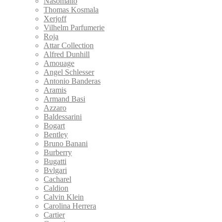
Nasomatto
Thomas Kosmala
Xerjoff
Vilhelm Parfumerie
Roja
Attar Collection
Alfred Dunhill
Amouage
Angel Schlesser
Antonio Banderas
Aramis
Armand Basi
Azzaro
Baldessarini
Bogart
Bentley
Bruno Banani
Burberry
Bugatti
Bvlgari
Cacharel
Caldion
Calvin Klein
Carolina Herrera
Cartier