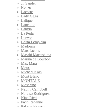
Jil Sander
Kenzo
Lacoste
Lady Gaga
Lalique
Lancome
Lanvin
La Perla
Loewe
Lolita Lempicka
Madonna
Marc Jacobs
Masaki Matsushima
Marina de Bourbon
Max Mara
Mexx
Michael Kors
Mont Blanc
MONTALE
Moschino
Naomi Campbell
Narciso Rodriguez
Nina Ricci
Paco Rabanne
Paloma Picasso