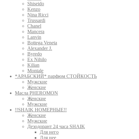
Shiseido
Kenzo
Nina Ricci
Trussardi
Chanel
Mancera
Lanvin
Bottega Veneta
Alexander J.
Byredo
Ex Nihilo
Kilian
Montale
*АРАБСКИЙ* парфюм СТОЙКОСТЬ
Мужские
Женские
Масла PHEROMON
Женские
Мужские
!!SHAIK НОМЕРНЫЕ!!
Женские
Мужские
Дезодорант 24 часа SHAIK
Для него
Для нее