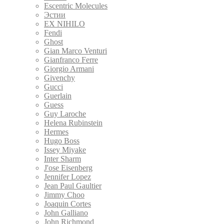
Escentric Molecules
Эстии
EX NIHILO
Fendi
Ghost
Gian Marco Venturi
Gianfranco Ferre
Giorgio Armani
Givenchy
Gucci
Guerlain
Guess
Guy Laroche
Helena Rubinstein
Hermes
Hugo Boss
Issey Miyake
Inter Sharm
J'ose Eisenberg
Jennifer Lopez
Jean Paul Gaultier
Jimmy Choo
Joaquin Cortes
John Galliano
John Richmond