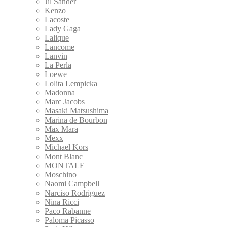
Jil Sander
Kenzo
Lacoste
Lady Gaga
Lalique
Lancome
Lanvin
La Perla
Loewe
Lolita Lempicka
Madonna
Marc Jacobs
Masaki Matsushima
Marina de Bourbon
Max Mara
Mexx
Michael Kors
Mont Blanc
MONTALE
Moschino
Naomi Campbell
Narciso Rodriguez
Nina Ricci
Paco Rabanne
Paloma Picasso