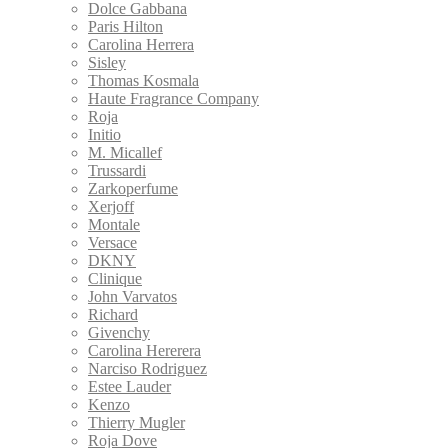
Dolce Gabbana
Paris Hilton
Carolina Herrera
Sisley
Thomas Kosmala
Haute Fragrance Company
Roja
Initio
M. Micallef
Trussardi
Zarkoperfume
Xerjoff
Montale
Versace
DKNY
Clinique
John Varvatos
Richard
Givenchy
Carolina Hererera
Narciso Rodriguez
Estee Lauder
Kenzo
Thierry Mugler
Roja Dove