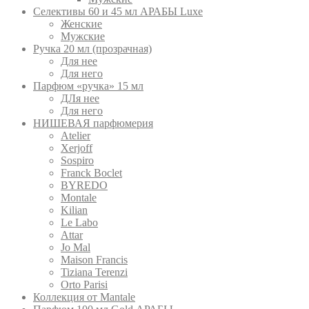
Селективы 60 и 45 мл АРАБЫ Luxe
Женские
Мужские
Ручка 20 мл (прозрачная)
Для нее
Для него
Парфюм «ручка» 15 мл
ДЛя нее
Для него
НИШЕВАЯ парфюмерия
Atelier
Xerjoff
Sospiro
Franck Boclet
BYREDO
Montale
Kilian
Le Labo
Attar
Jo Mal
Maison Francis
Tiziana Terenzi
Orto Parisi
Коллекция от Mantale