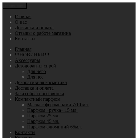
Навигация
Главная
О нас
Доставка и оплата
Отзывы о работе магазина
Контакты
Главная
!!!НОВИНКИ!!!
Аксессуары
Дезодоранты спрей
Для него
Для нее
Декоративная косметика
Доставка и оплата
Заказ обратного звонка
Компактный парфюм
Масла с фероменами 7/10 мл.
Парфюм «ручка» 15 мл.
Парфюм 25 мл.
Парфюм 45 мл.
Парфюм алюминий 65мл.
Контакты
Корзина