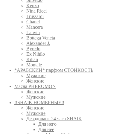
Shiseido
Kenzo
Nina Ricci
Trussardi
Chanel
Mancera
Lanvin
Bottega Veneta
Alexander J.
Byredo
Ex Nihilo
Kilian
Montale
*АРАБСКИЙ* парфюм СТОЙКОСТЬ
Мужские
Женские
Масла PHEROMON
Женские
Мужские
!!SHAIK НОМЕРНЫЕ!!
Женские
Мужские
Дезодорант 24 часа SHAIK
Для него
Для нее