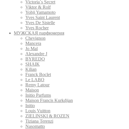
Victoria`s Secret
Viktor & Rolf
Yohji Yamamoto
Yves Saint Laurent
Yves De Sistelle
Yves Rocher
МУЖСКАЯ парфюмерия
Chevignon
Mancera
Jo Mal
Alexandre J
BYREDO
SHAIK
Kilian
Franck Boclet
Le LABO
Remy Latour
Maison
Initio Parfums
Maison Francis Kurkdjian
Initio
Louis Vuitton
ZIELINSKI & ROZEN
Tiziana Terenzi
Nasomatto