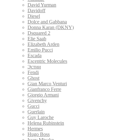
David Yurman
Davidoff
Diesel
Dolce and Gabbana
Donna Karan (DKNY)
Dsquared 2
Elie Saab
Elizabeth Arden
Emilio Pucci
Escada
Escentric Molecules
Эстии
Fendi
Ghost
Gian Marco Venturi
Gianfranco Ferre
Giorgio Armani
Givenchy
Gucci
Guerlain
Guy Laroche
Helena Rubinstein
Hermes
Hugo Boss
Issey Miyake