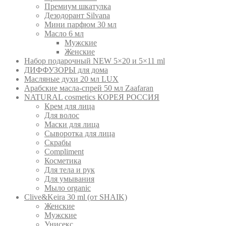
Премиум шкатулка
Дезодорант Silvana
Мини парфюм 30 мл
Масло 6 мл
Мужские
Женские
Набор подарочный NEW 5×20 и 5×11 ml
ДИФФУЗОРЫ для дома
Масляные духи 20 мл LUX
Арабские масла-спрей 50 мл Zaafaran
NATURAL cosmetics КОРЕЯ РОССИЯ
Крем для лица
Для волос
Маски для лица
Сыворотка для лица
Скрабы
Compliment
Косметика
Для тела и рук
Для умывания
Мыло organic
Clive&Keira 30 ml (от SHAIK)
Женские
Мужские
Унисекс