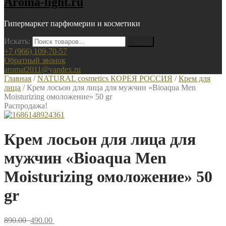
Aroma-light.ru
Гипермаркет парфюмерии и косметики
Искать:
+7 (966) 109-70-57
Обратный звонок
aromat2011@yandex.ru
Главная
/
NATURAL cosmetics КОРЕЯ РОССИЯ
/
Крем для
лица
/ Крем лосьон для лица для мужчин «Bioaqua Men
Moisturizing омоложение» 50 gr
Распродажа!
Крем лосьон для лица для
мужчин «Bioaqua Men
Moisturizing омоложение» 50
gr
890.00
490.00