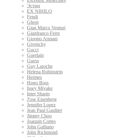
Escentric Molecules
Эстии
EX NIHILO
Fendi
Ghost
Gian Marco Venturi
Gianfranco Ferre
Giorgio Armani
Givenchy
Gucci
Guerlain
Guess
Guy Laroche
Helena Rubinstein
Hermes
Hugo Boss
Issey Miyake
Inter Sharm
J'ose Eisenberg
Jennifer Lopez
Jean Paul Gaultier
Jimmy Choo
Joaquin Cortes
John Galliano
John Richmond