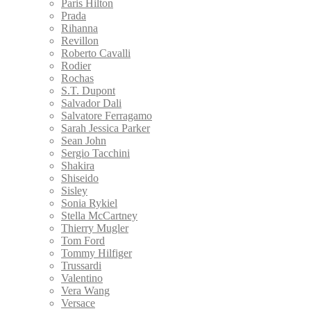
Paris Hilton
Prada
Rihanna
Revillon
Roberto Cavalli
Rodier
Rochas
S.T. Dupont
Salvador Dali
Salvatore Ferragamo
Sarah Jessica Parker
Sean John
Sergio Tacchini
Shakira
Shiseido
Sisley
Sonia Rykiel
Stella McCartney
Thierry Mugler
Tom Ford
Tommy Hilfiger
Trussardi
Valentino
Vera Wang
Versace