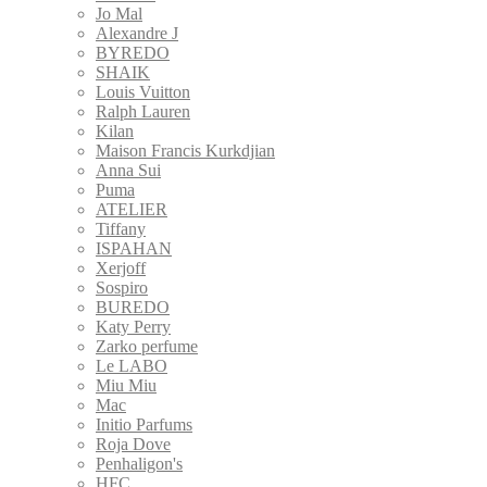
Jo Mal
Alexandre J
BYREDO
SHAIK
Louis Vuitton
Ralph Lauren
Kilan
Maison Francis Kurkdjian
Anna Sui
Puma
ATELIER
Tiffany
ISPAHAN
Xerjoff
Sospiro
BUREDO
Katy Perry
Zarko perfume
Le LABO
Miu Miu
Mac
Initio Parfums
Roja Dove
Penhaligon's
HFC