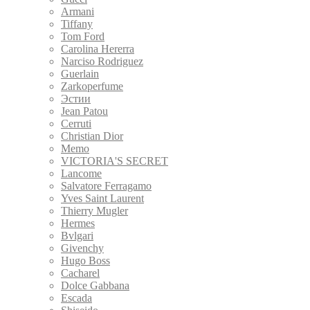
Armani
Tiffany
Tom Ford
Carolina Hererra
Narciso Rodriguez
Guerlain
Zarkoperfume
Эстии
Jean Patou
Cerruti
Christian Dior
Memo
VICTORIA'S SECRET
Lancome
Salvatore Ferragamo
Yves Saint Laurent
Thierry Mugler
Hermes
Bvlgari
Givenchy
Hugo Boss
Cacharel
Dolce Gabbana
Escada