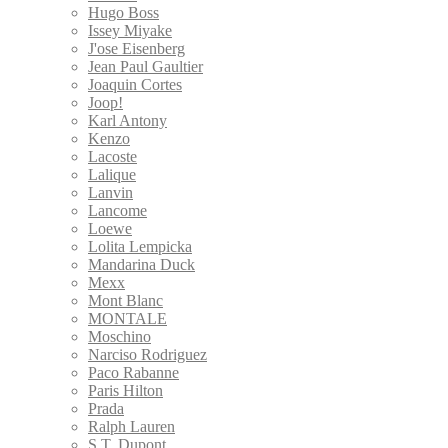
Hugo Boss
Issey Miyake
J'ose Eisenberg
Jean Paul Gaultier
Joaquin Cortes
Joop!
Karl Antony
Kenzo
Lacoste
Lalique
Lanvin
Lancome
Loewe
Lolita Lempicka
Mandarina Duck
Mexx
Mont Blanc
MONTALE
Moschino
Narciso Rodriguez
Paco Rabanne
Paris Hilton
Prada
Ralph Lauren
S.T. Dupont