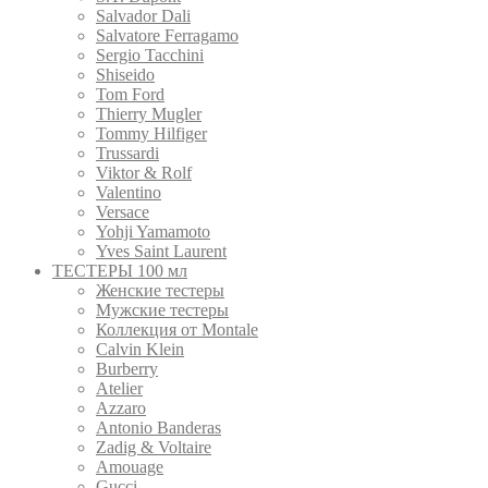
Salvador Dali
Salvatore Ferragamo
Sergio Tacchini
Shiseido
Tom Ford
Thierry Mugler
Tommy Hilfiger
Trussardi
Viktor & Rolf
Valentino
Versace
Yohji Yamamoto
Yves Saint Laurent
ТЕСТЕРЫ 100 мл
Женские тестеры
Мужские тестеры
Коллекция от Montale
Calvin Klein
Burberry
Atelier
Azzaro
Antonio Banderas
Zadig & Voltaire
Amouage
Gucci