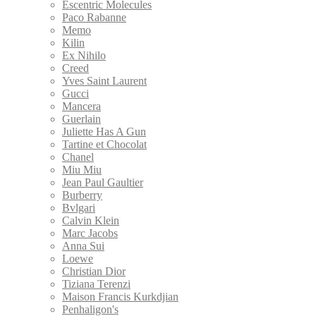
Escentric Molecules
Paco Rabanne
Memo
Kilin
Ex Nihilo
Creed
Yves Saint Laurent
Gucci
Mancera
Guerlain
Juliette Has A Gun
Tartine et Chocolat
Chanel
Miu Miu
Jean Paul Gaultier
Burberry
Bvlgari
Calvin Klein
Marс Jacobs
Anna Sui
Loewe
Christian Dior
Tiziana Terenzi
Maison Francis Kurkdjian
Penhaligon's