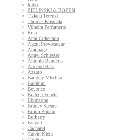
Initio
ZIELINSKI & ROZEN
Tiziana Terenzi
Thomas Kosmala
Vilhelm Parfumerie
Roja
Attar Collection
Agent Provocateur
Amouage
Angel Schlesser
Antonio Banderas
Armand Basi
Azzaro
Badgley Mischka
Baldinini
Beyonce
Bottega Veneta
Blumarine
Britney Spears
Bruno Banani
Burberry
Bvlgari
Cacharel
Calvin Klein
Caldion