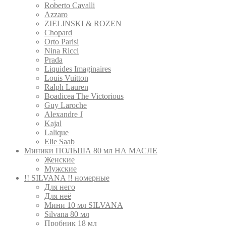
Roberto Cavalli
Azzaro
ZIELINSKI & ROZEN
Сhopard
Orto Parisi
Nina Ricci
Prada
Liquides Imaginaires
Louis Vuitton
Ralph Lauren
Boadicea The Victorious
Guy Laroche
Alexandre J
Kajal
Lalique
Elie Saab
Миники ПОЛЬША 80 мл НА МАСЛЕ
Женские
Мужские
!! SILVANA !! номерные
Для него
Для неё
Мини 10 мл SILVANA
Silvana 80 мл
Пробник 18 мл