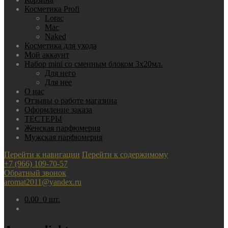
Косметика Profi
Lorac
Mac
Nаked
Косметика для ухода
Мой аккаунт
Набор mini со сменным блоком 3х20мл.
Для него
Для нее
О нас
Отзывы о работе магазина
Оформление заказа
ТЕСТЕРЫ
Женская парфюмерия
Мужская парфюмерия
Перейти к навигации
Перейти к содержимому
+7 (966) 109-70-57
Обратный звонок
aromat2011@yandex.ru
0.00
0 шт.