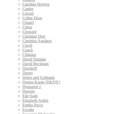
Carolina Herrera
Cartier
Cerruti
Celine Dion
Chanel
Chloe
Chopard
Christian Dior
Christina Aguilera
Creed
Coach
Clinique
David Yurman
David Beckham
Davidoff
Diesel
Dolce and Gabbana
Donna Karan (DKNY)
Dsquared 2
Dupont
Elie Saab
Elizabeth Arden
Emilio Pucci
Escada