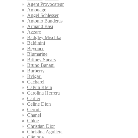
Agent Provocateur
Amouage
Angel Schlesser
Antonio Banderas
Armand Basi
Azzaro
Badgley Mischka
Baldinini
Beyonce
Blumarine
Britney Spears
Bruno Banani
Burberry
Bvlgari
Cacharel
Calvin Klein
Carolina Herrera
Cartier
Celine Dion
Cerruti
Chanel
Chloe
Christian Dior
Christina Aguilera
Clinique