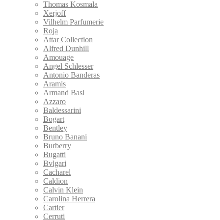
Thomas Kosmala
Xerjoff
Vilhelm Parfumerie
Roja
Attar Collection
Alfred Dunhill
Amouage
Angel Schlesser
Antonio Banderas
Aramis
Armand Basi
Azzaro
Baldessarini
Bogart
Bentley
Bruno Banani
Burberry
Bugatti
Bvlgari
Cacharel
Caldion
Calvin Klein
Carolina Herrera
Cartier
Cerruti