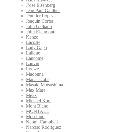
J’ose Eisenberg
Jean Paul Gaultier
Jennifer Lopez
Joaquin Cortes
John Galliano
John Richmond
Kenzo
Lacoste
Lady Gaga
Lalique
Lancome
Lanvin
Loewe
Madonna
Marc Jacobs
Masaki Matsushima
Max Mara
Mexx
Michael Kors
Mont Blanc
MONTALE
Moschino
Naomi Campbell
Narciso Rodriguez