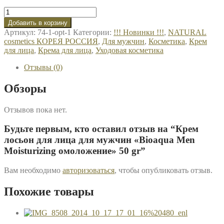
Добавить в корзину
Артикул:
74-1-opt-1
Категории:
!!! Новинки !!!
,
NATURAL
cosmetics КОРЕЯ РОССИЯ
,
Для мужчин
,
Косметика
,
Крем
для лица
,
Крема для лица
,
Уходовая косметика
Отзывы (0)
Обзоры
Отзывов пока нет.
Будьте первым, кто оставил отзыв на “Крем
лосьон для лица для мужчин «Bioaqua Men
Moisturizing омоложение» 50 gr”
Вам необходимо
авторизоваться
, чтобы опубликовать отзыв.
Похожие товары