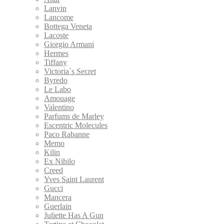
Lanvin
Lancome
Bottega Veneta
Lacoste
Giorgio Armani
Hermes
Tiffany
Victoria`s Secret
Byredo
Le Labo
Amouage
Valentino
Parfums de Marley
Escentric Molecules
Paco Rabanne
Memo
Kilin
Ex Nihilo
Creed
Yves Saint Laurent
Gucci
Mancera
Guerlain
Juliette Has A Gun