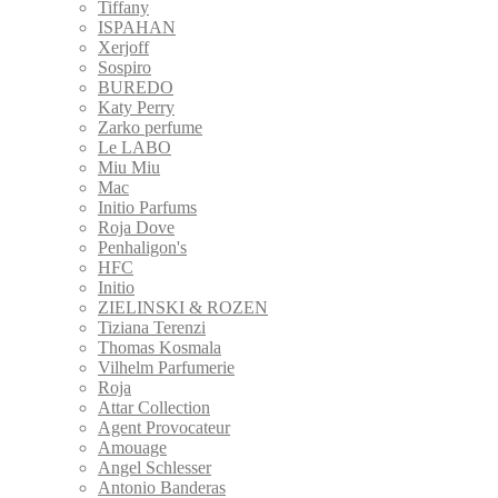
Tiffany
ISPAHAN
Xerjoff
Sospiro
BUREDO
Katy Perry
Zarko perfume
Le LABO
Miu Miu
Mac
Initio Parfums
Roja Dove
Penhaligon's
HFC
Initio
ZIELINSKI & ROZEN
Tiziana Terenzi
Thomas Kosmala
Vilhelm Parfumerie
Roja
Attar Collection
Agent Provocateur
Amouage
Angel Schlesser
Antonio Banderas