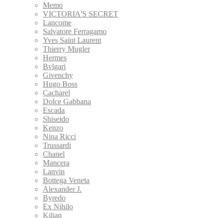
Memo
VICTORIA'S SECRET
Lancome
Salvatore Ferragamo
Yves Saint Laurent
Thierry Mugler
Hermes
Bvlgari
Givenchy
Hugo Boss
Cacharel
Dolce Gabbana
Escada
Shiseido
Kenzo
Nina Ricci
Trussardi
Chanel
Mancera
Lanvin
Bottega Veneta
Alexander J.
Byredo
Ex Nihilo
Kilian