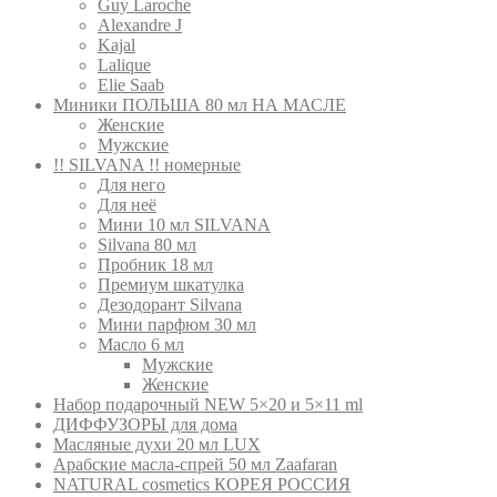
Guy Laroche
Alexandre J
Kajal
Lalique
Elie Saab
Миники ПОЛЬША 80 мл НА МАСЛЕ
Женские
Мужские
!! SILVANA !! номерные
Для него
Для неё
Мини 10 мл SILVANA
Silvana 80 мл
Пробник 18 мл
Премиум шкатулка
Дезодорант Silvana
Мини парфюм 30 мл
Масло 6 мл
Мужские
Женские
Набор подарочный NEW 5×20 и 5×11 ml
ДИФФУЗОРЫ для дома
Масляные духи 20 мл LUX
Арабские масла-спрей 50 мл Zaafaran
NATURAL cosmetics КОРЕЯ РОССИЯ