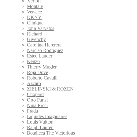
Xerjoff
Montale
Versace
DKNY
Clinique
John Varvatos
Richard
Givenchy
Carolina Hererera
Narciso Rodriguez
Estee Lauder
Kenzo
Thierry Mugler
Roja Dove
Roberto Cavalli
Azzaro
ZIELINSKI & ROZEN
Сhopard
Orto Parisi
Nina Ricci
Prada
Liquides Imaginaires
Louis Vuitton
Ralph Lauren
Boadicea The Victorious