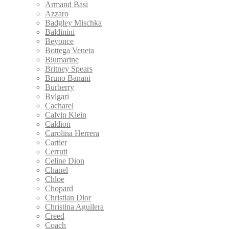
Armand Basi
Azzaro
Badgley Mischka
Baldinini
Beyonce
Bottega Veneta
Blumarine
Britney Spears
Bruno Banani
Burberry
Bvlgari
Cacharel
Calvin Klein
Caldion
Carolina Herrera
Cartier
Cerruti
Celine Dion
Chanel
Chloe
Chopard
Christian Dior
Christina Aguilera
Creed
Coach