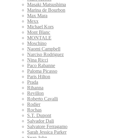
Masaki Matsushima
Marina de Bourbon
Max Mara
Mexx
Michael Kors
Mont Blanc
MONTALE
Moschino
Naomi Campbell
Narciso Rodriguez
Nina Ricci
Paco Rabanne
Paloma Picasso
Paris Hilton
Prada
Rihanna
Revillon
Roberto Cavalli
Rodier
Rochas
S.T. Dupont
Salvador Dali
Salvatore Ferragamo
Sarah Jessica Parker
Sean John