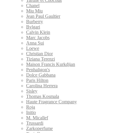
Tartine et Chocolat
Chanel
Miu Miu
Jean Paul Gaultier
Burberry
Bvlgari
Calvin Klein
Marс Jacobs
Anna Sui
Loewe
Christian Dior
Tiziana Terenzi
Maison Francis Kurkdjian
Penhaligon's
Dolce Gabbana
Paris Hilton
Carolina Herrera
Sisley
Thomas Kosmala
Haute Fragrance Company
Roja
Initio
M. Micallef
Trussardi
Zarkoperfume