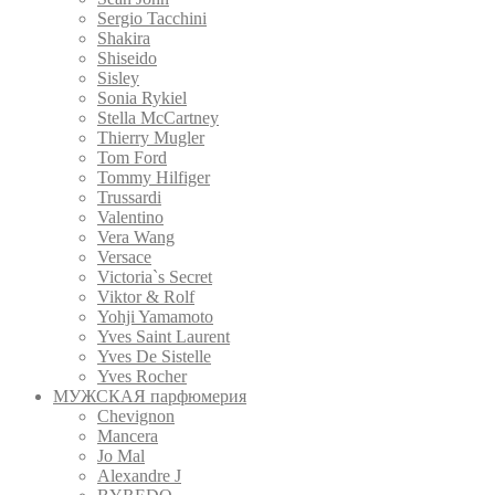
Sergio Tacchini
Shakira
Shiseido
Sisley
Sonia Rykiel
Stella McCartney
Thierry Mugler
Tom Ford
Tommy Hilfiger
Trussardi
Valentino
Vera Wang
Versace
Victoria`s Secret
Viktor & Rolf
Yohji Yamamoto
Yves Saint Laurent
Yves De Sistelle
Yves Rocher
МУЖСКАЯ парфюмерия
Chevignon
Mancera
Jo Mal
Alexandre J