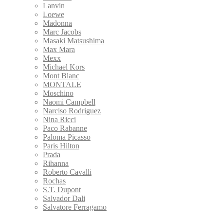
Lanvin
Loewe
Madonna
Marc Jacobs
Masaki Matsushima
Max Mara
Mexx
Michael Kors
Mont Blanc
MONTALE
Moschino
Naomi Campbell
Narciso Rodriguez
Nina Ricci
Paco Rabanne
Paloma Picasso
Paris Hilton
Prada
Rihanna
Roberto Cavalli
Rochas
S.T. Dupont
Salvador Dali
Salvatore Ferragamo