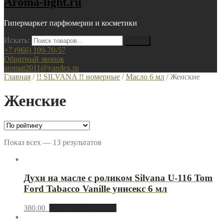
Aroma-light.ru
Гипермаркет парфюмерии и косметики
Искать:
+7 (966) 109-70-57
Обратный звонок
aromat2011@yandex.ru
Главная
/
!! SILVANA !! номерные
/
Масло 6 мл
/ Женские
Женские
Показ всех — 13 результатов
Духи на масле с роликом Silvana U-116 Tom
Ford Tabacco Vanille унисекс 6 мл
380.00
Добавить в корзину