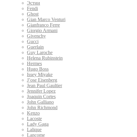
Эстии
Fendi
Ghost
Gian Marco Venturi
Gianfranco Ferre
Giorgio Armani
Givenchy
Gucci
Guerlain
Guy Laroche
Helena Rubinstein
Hermes
Hugo Boss
Issey Miyake
J’ose Eisenberg
Jean Paul Gaultier
Jennifer Lopez
Joaquin Cortes
John Galliano
John Richmond
Kenzo
Lacoste
Lady Gaga
Lalique
Lancome