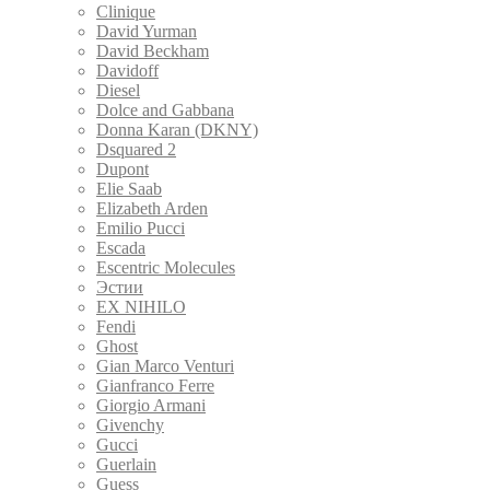
Clinique
David Yurman
David Beckham
Davidoff
Diesel
Dolce and Gabbana
Donna Karan (DKNY)
Dsquared 2
Dupont
Elie Saab
Elizabeth Arden
Emilio Pucci
Escada
Escentric Molecules
Эстии
EX NIHILO
Fendi
Ghost
Gian Marco Venturi
Gianfranco Ferre
Giorgio Armani
Givenchy
Gucci
Guerlain
Guess