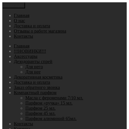
Навигация
Главная
О нас
Доставка и оплата
Отзывы о работе магазина
Контакты
Главная
!!!НОВИНКИ!!!
Аксессуары
Дезодоранты спрей
Для него
Для нее
Декоративная косметика
Доставка и оплата
Заказ обратного звонка
Компактный парфюм
Масла с фероменами 7/10 мл.
Парфюм «ручка» 15 мл.
Парфюм 25 мл.
Парфюм 45 мл.
Парфюм алюминий 65мл.
Контакты
Корзина