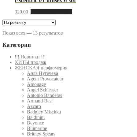
Escentric 01 unisex 6 мл
320.00
Добавить в корзину
Показ всех — 13 результатов
Категории
!!! Новинки !!!
ХИТЫ продаж
ЖЕНСКАЯ парфюмерия
Алла Пугачева
Agent Provocateur
Amouage
Angel Schlesser
Antonio Banderas
Armand Basi
Azzaro
Badgley Mischka
Baldinini
Beyonce
Blumarine
Britney Spears