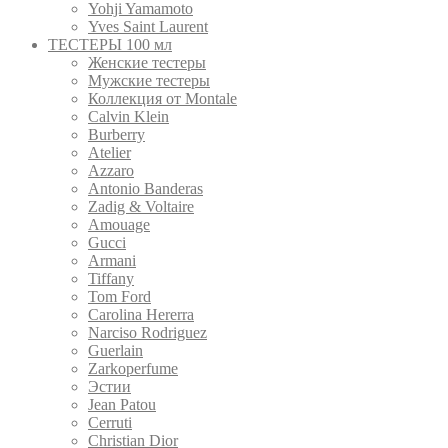
Yohji Yamamoto
Yves Saint Laurent
ТЕСТЕРЫ 100 мл
Женские тестеры
Мужские тестеры
Коллекция от Montale
Calvin Klein
Burberry
Atelier
Azzaro
Antonio Banderas
Zadig & Voltaire
Amouage
Gucci
Armani
Tiffany
Tom Ford
Carolina Hererra
Narciso Rodriguez
Guerlain
Zarkoperfume
Эстии
Jean Patou
Cerruti
Christian Dior