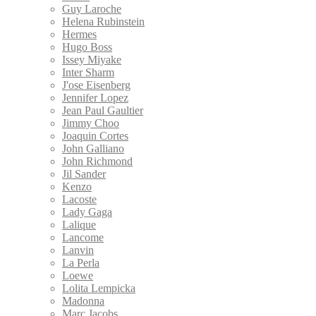
Guy Laroche
Helena Rubinstein
Hermes
Hugo Boss
Issey Miyake
Inter Sharm
J'ose Eisenberg
Jennifer Lopez
Jean Paul Gaultier
Jimmy Choo
Joaquin Cortes
John Galliano
John Richmond
Jil Sander
Kenzo
Lacoste
Lady Gaga
Lalique
Lancome
Lanvin
La Perla
Loewe
Lolita Lempicka
Madonna
Marc Jacobs