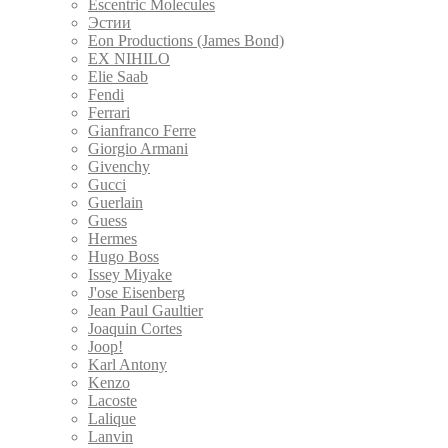
Escentric Molecules
Эстии
Eon Productions (James Bond)
EX NIHILO
Elie Saab
Fendi
Ferrari
Gianfranco Ferre
Giorgio Armani
Givenchy
Gucci
Guerlain
Guess
Hermes
Hugo Boss
Issey Miyake
J'ose Eisenberg
Jean Paul Gaultier
Joaquin Cortes
Joop!
Karl Antony
Kenzo
Lacoste
Lalique
Lanvin