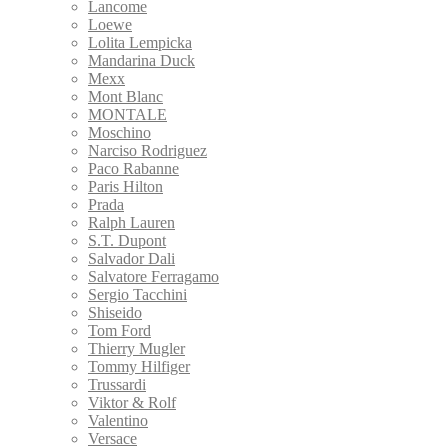
Lancome
Loewe
Lolita Lempicka
Mandarina Duck
Mexx
Mont Blanc
MONTALE
Moschino
Narciso Rodriguez
Paco Rabanne
Paris Hilton
Prada
Ralph Lauren
S.T. Dupont
Salvador Dali
Salvatore Ferragamo
Sergio Tacchini
Shiseido
Tom Ford
Thierry Mugler
Tommy Hilfiger
Trussardi
Viktor & Rolf
Valentino
Versace