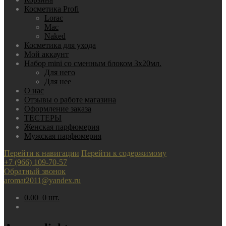
Косметика Profi
Lorac
Mac
Nаked
Косметика для ухода
Мой аккаунт
Набор mini со сменным блоком 3х20мл.
Для него
Для нее
О нас
Отзывы о работе магазина
Оформление заказа
ТЕСТЕРЫ
Женская парфюмерия
Мужская парфюмерия
Перейти к навигации
Перейти к содержимому
+7 (966) 109-70-57
Обратный звонок
aromat2011@yandex.ru
0.00
0 шт.