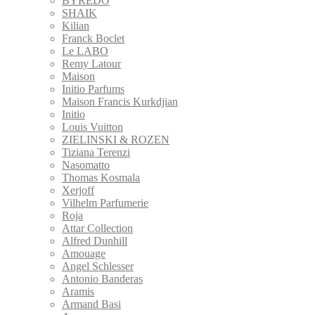
BYREDO
SHAIK
Kilian
Franck Boclet
Le LABO
Remy Latour
Maison
Initio Parfums
Maison Francis Kurkdjian
Initio
Louis Vuitton
ZIELINSKI & ROZEN
Tiziana Terenzi
Nasomatto
Thomas Kosmala
Xerjoff
Vilhelm Parfumerie
Roja
Attar Collection
Alfred Dunhill
Amouage
Angel Schlesser
Antonio Banderas
Aramis
Armand Basi