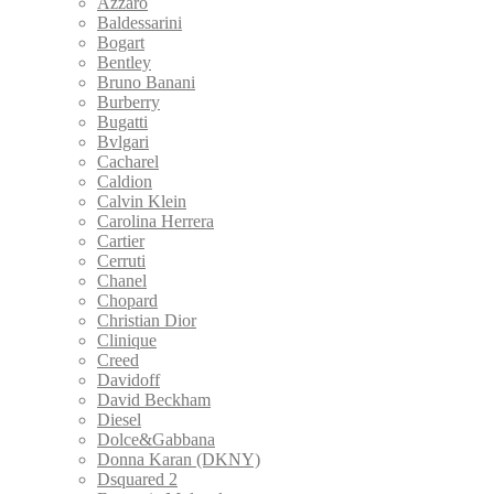
Azzaro
Baldessarini
Bogart
Bentley
Bruno Banani
Burberry
Bugatti
Bvlgari
Cacharel
Caldion
Calvin Klein
Carolina Herrera
Cartier
Cerruti
Chanel
Chopard
Christian Dior
Clinique
Creed
Davidoff
David Beckham
Diesel
Dolce&Gabbana
Donna Karan (DKNY)
Dsquared 2