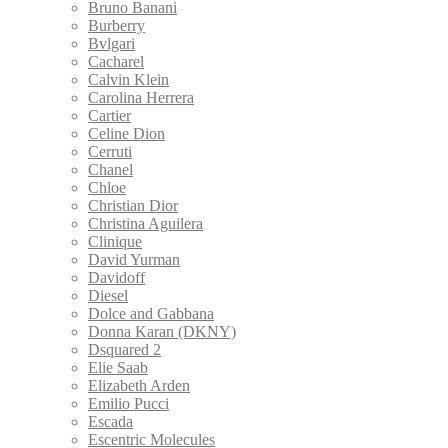
Bruno Banani
Burberry
Bvlgari
Cacharel
Calvin Klein
Carolina Herrera
Cartier
Celine Dion
Cerruti
Chanel
Chloe
Christian Dior
Christina Aguilera
Clinique
David Yurman
Davidoff
Diesel
Dolce and Gabbana
Donna Karan (DKNY)
Dsquared 2
Elie Saab
Elizabeth Arden
Emilio Pucci
Escada
Escentric Molecules