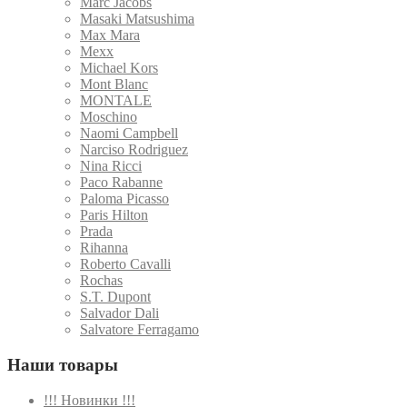
Marc Jacobs
Masaki Matsushima
Max Mara
Mexx
Michael Kors
Mont Blanc
MONTALE
Moschino
Naomi Campbell
Narciso Rodriguez
Nina Ricci
Paco Rabanne
Paloma Picasso
Paris Hilton
Prada
Rihanna
Roberto Cavalli
Rochas
S.T. Dupont
Salvador Dali
Salvatore Ferragamo
Наши товары
!!! Новинки !!!