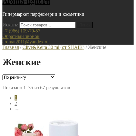
Aroma-light.ru
Гипермаркет парфюмерии и косметики
Искать:
+7 (966) 109-70-57
Обратный звонок
aromat2011@yandex.ru
Главная
/
Clive&Keira 30 ml (от SHAIK)
/ Женские
Женские
Показано 1–35 из 67 результатов
1
2
→