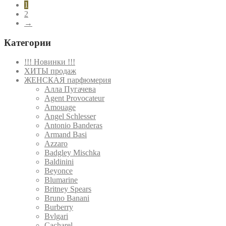
1
2
→
Категории
!!! Новинки !!!
ХИТЫ продаж
ЖЕНСКАЯ парфюмерия
Алла Пугачева
Agent Provocateur
Amouage
Angel Schlesser
Antonio Banderas
Armand Basi
Azzaro
Badgley Mischka
Baldinini
Beyonce
Blumarine
Britney Spears
Bruno Banani
Burberry
Bvlgari
Cacharel