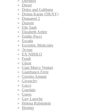
Davidoff
Diesel
Dolce and Gabbana
Donna Karan (DKNY)
Dsquared 2
Dupont
Elie Saab
Elizabeth Arden
Emilio Pucci
Escada
Escentric Molecules
Эстии
EX NIHILO
Fendi
Ghost
Gian Marco Venturi
Gianfranco Ferre
Giorgio Armani
Givenchy
Gucci
Guerlain
Guess
Guy Laroche
Helena Rubinstein
Hermes