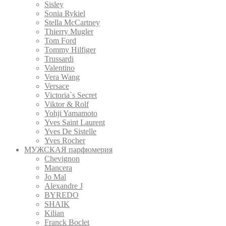
Sisley
Sonia Rykiel
Stella McCartney
Thierry Mugler
Tom Ford
Tommy Hilfiger
Trussardi
Valentino
Vera Wang
Versace
Victoria`s Secret
Viktor & Rolf
Yohji Yamamoto
Yves Saint Laurent
Yves De Sistelle
Yves Rocher
МУЖСКАЯ парфюмерия
Chevignon
Mancera
Jo Mal
Alexandre J
BYREDO
SHAIK
Kilian
Franck Boclet