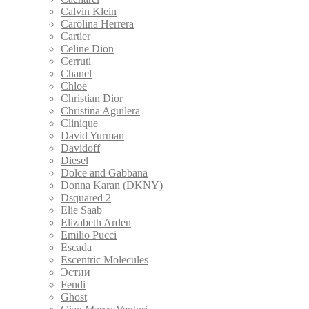
Calvin Klein
Carolina Herrera
Cartier
Celine Dion
Cerruti
Chanel
Chloe
Christian Dior
Christina Aguilera
Clinique
David Yurman
Davidoff
Diesel
Dolce and Gabbana
Donna Karan (DKNY)
Dsquared 2
Elie Saab
Elizabeth Arden
Emilio Pucci
Escada
Escentric Molecules
Эстии
Fendi
Ghost