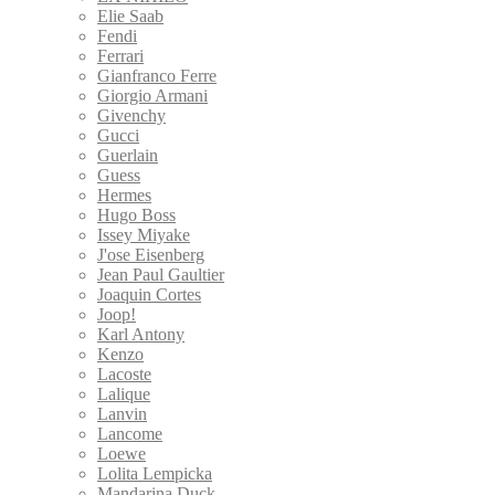
Elie Saab
Fendi
Ferrari
Gianfranco Ferre
Giorgio Armani
Givenchy
Gucci
Guerlain
Guess
Hermes
Hugo Boss
Issey Miyake
J'ose Eisenberg
Jean Paul Gaultier
Joaquin Cortes
Joop!
Karl Antony
Kenzo
Lacoste
Lalique
Lanvin
Lancome
Loewe
Lolita Lempicka
Mandarina Duck