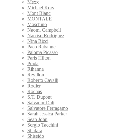
Mexx
Michael Kors
Mont Blanc
MONTALE
Moschino
Naomi Campbell
Narciso Rodriguez
Nina Ricci
Paco Rabanne
Paloma Picasso
Paris Hilton
Prada
Rihanna
Revillon
Roberto Cavalli
Rodier
Rochas
S.T. Dupont
Salvador Dali
Salvatore Ferragamo
Sarah Jessica Parker
Sean John
Sergio Tacchini
Shakira
Shiseido