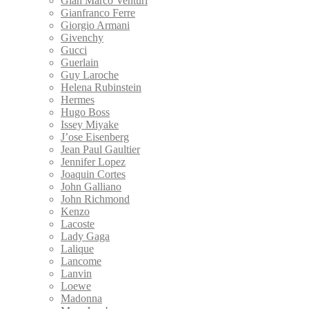
Gian Marco Venturi
Gianfranco Ferre
Giorgio Armani
Givenchy
Gucci
Guerlain
Guy Laroche
Helena Rubinstein
Hermes
Hugo Boss
Issey Miyake
J’ose Eisenberg
Jean Paul Gaultier
Jennifer Lopez
Joaquin Cortes
John Galliano
John Richmond
Kenzo
Lacoste
Lady Gaga
Lalique
Lancome
Lanvin
Loewe
Madonna