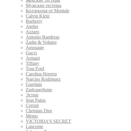
Женские тестеры
Мужские тестеры
Коллекция от Montale
Calvin Klein
Burberry
Atelier
Azzaro
Antonio Banderas
Zadig & Voltaire
Amouage
Gucci
Armani
Tiffany
Tom Ford
Carolina Hererra
Narciso Rodriguez
Guerlain
Zarkoperfume
Эстии
Jean Patou
Cerruti
Christian Dior
Memo
VICTORIA'S SECRET
Lancome