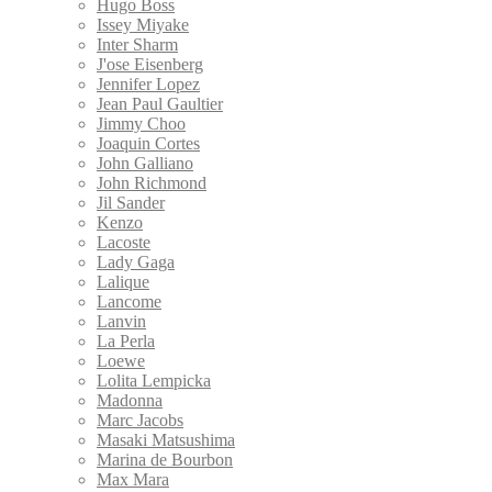
Hugo Boss
Issey Miyake
Inter Sharm
J'ose Eisenberg
Jennifer Lopez
Jean Paul Gaultier
Jimmy Choo
Joaquin Cortes
John Galliano
John Richmond
Jil Sander
Kenzo
Lacoste
Lady Gaga
Lalique
Lancome
Lanvin
La Perla
Loewe
Lolita Lempicka
Madonna
Marc Jacobs
Masaki Matsushima
Marina de Bourbon
Max Mara