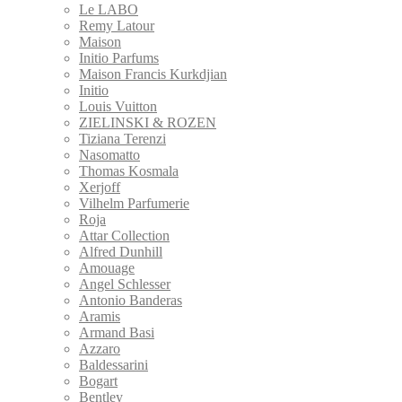
Le LABO
Remy Latour
Maison
Initio Parfums
Maison Francis Kurkdjian
Initio
Louis Vuitton
ZIELINSKI & ROZEN
Tiziana Terenzi
Nasomatto
Thomas Kosmala
Xerjoff
Vilhelm Parfumerie
Roja
Attar Collection
Alfred Dunhill
Amouage
Angel Schlesser
Antonio Banderas
Aramis
Armand Basi
Azzaro
Baldessarini
Bogart
Bentley