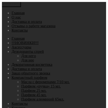
Навигация
Главная
О нас
Доставка и оплата
Отзывы о работе магазина
Контакты
Главная
!!!НОВИНКИ!!!
Аксессуары
Дезодоранты спрей
Для него
Для нее
Декоративная косметика
Доставка и оплата
Заказ обратного звонка
Компактный парфюм
Масла с фероменами 7/10 мл.
Парфюм «ручка» 15 мл.
Парфюм 25 мл.
Парфюм 45 мл.
Парфюм алюминий 65мл.
Контакты
Корзина