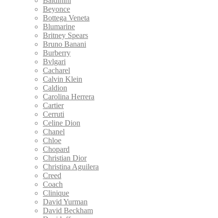
Baldinini
Beyonce
Bottega Veneta
Blumarine
Britney Spears
Bruno Banani
Burberry
Bvlgari
Cacharel
Calvin Klein
Caldion
Carolina Herrera
Cartier
Cerruti
Celine Dion
Chanel
Chloe
Chopard
Christian Dior
Christina Aguilera
Creed
Coach
Clinique
David Yurman
David Beckham