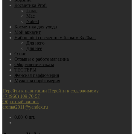
Косметика Profi
Lorac
Mac
Nаked
Косметика для ухода
Мой аккаунт
Набор mini со сменным блоком 3х20мл.
Для него
Для нее
О нас
Отзывы о работе магазина
Оформление заказа
ТЕСТЕРЫ
Женская парфюмерия
Мужская парфюмерия
Перейти к навигации
Перейти к содержимому
+7 (966) 109-70-57
Обратный звонок
aromat2011@yandex.ru
0.00
0 шт.