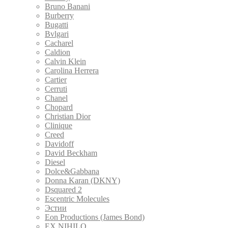
Bruno Banani
Burberry
Bugatti
Bvlgari
Cacharel
Caldion
Calvin Klein
Carolina Herrera
Cartier
Cerruti
Chanel
Chopard
Christian Dior
Clinique
Creed
Davidoff
David Beckham
Diesel
Dolce&Gabbana
Donna Karan (DKNY)
Dsquared 2
Escentric Molecules
Эстии
Eon Productions (James Bond)
EX NIHILO