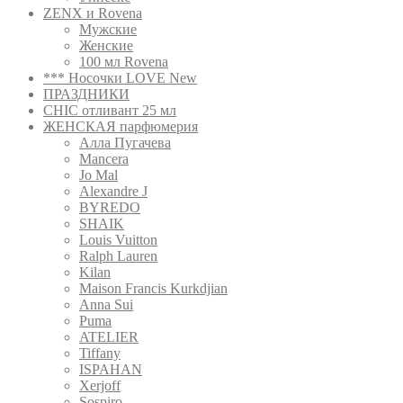
ZENX и Rovena
Мужские
Женские
100 мл Rovena
*** Носочки LOVE New
ПРАЗДНИКИ
CHIC отливант 25 мл
ЖЕНСКАЯ парфюмерия
Алла Пугачева
Mancera
Jo Mal
Alexandre J
BYREDO
SHAIK
Louis Vuitton
Ralph Lauren
Kilan
Maison Francis Kurkdjian
Anna Sui
Puma
ATELIER
Tiffany
ISPAHAN
Xerjoff
Sospiro