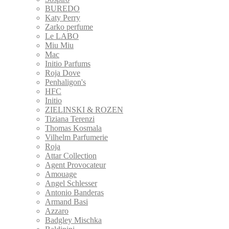
BUREDO
Katy Perry
Zarko perfume
Le LABO
Miu Miu
Mac
Initio Parfums
Roja Dove
Penhaligon's
HFC
Initio
ZIELINSKI & ROZEN
Tiziana Terenzi
Thomas Kosmala
Vilhelm Parfumerie
Roja
Attar Collection
Agent Provocateur
Amouage
Angel Schlesser
Antonio Banderas
Armand Basi
Azzaro
Badgley Mischka