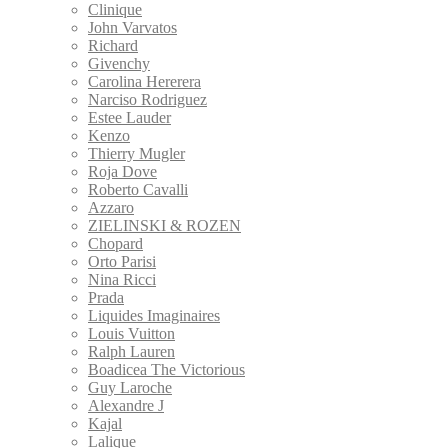
Clinique
John Varvatos
Richard
Givenchy
Carolina Hererera
Narciso Rodriguez
Estee Lauder
Kenzo
Thierry Mugler
Roja Dove
Roberto Cavalli
Azzaro
ZIELINSKI & ROZEN
Сhopard
Orto Parisi
Nina Ricci
Prada
Liquides Imaginaires
Louis Vuitton
Ralph Lauren
Boadicea The Victorious
Guy Laroche
Alexandre J
Kajal
Lalique