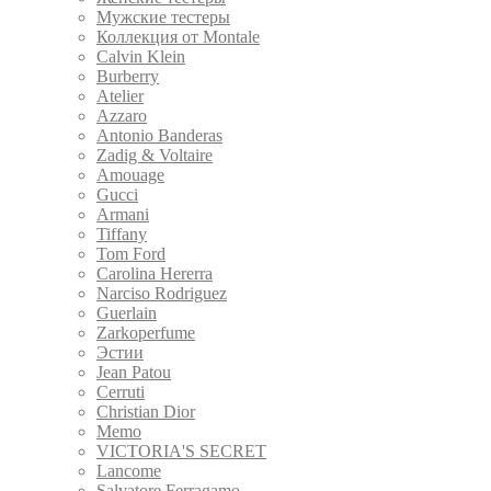
Мужские тестеры
Коллекция от Montale
Calvin Klein
Burberry
Atelier
Azzaro
Antonio Banderas
Zadig & Voltaire
Amouage
Gucci
Armani
Tiffany
Tom Ford
Carolina Hererra
Narciso Rodriguez
Guerlain
Zarkoperfume
Эстии
Jean Patou
Cerruti
Christian Dior
Memo
VICTORIA'S SECRET
Lancome
Salvatore Ferragamo