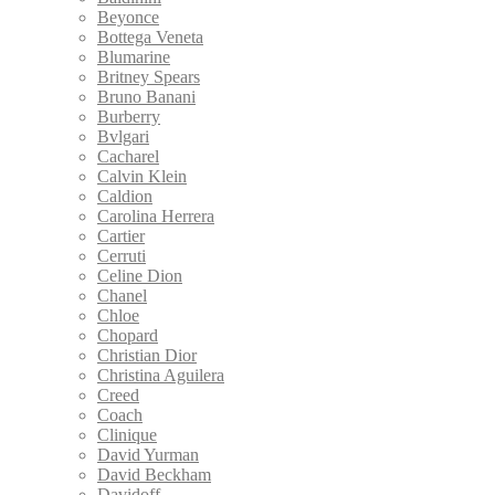
Beyonce
Bottega Veneta
Blumarine
Britney Spears
Bruno Banani
Burberry
Bvlgari
Cacharel
Calvin Klein
Caldion
Carolina Herrera
Cartier
Cerruti
Celine Dion
Chanel
Chloe
Chopard
Christian Dior
Christina Aguilera
Creed
Coach
Clinique
David Yurman
David Beckham
Davidoff