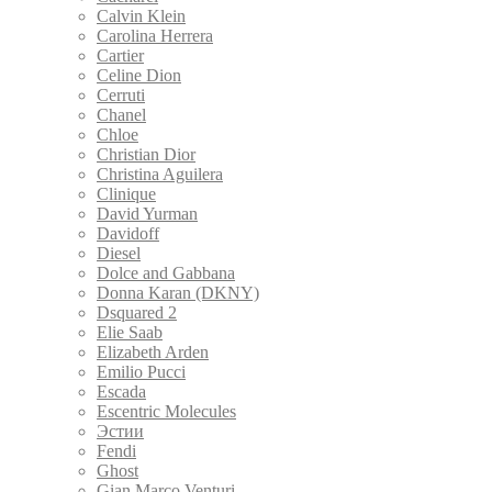
Calvin Klein
Carolina Herrera
Cartier
Celine Dion
Cerruti
Chanel
Chloe
Christian Dior
Christina Aguilera
Clinique
David Yurman
Davidoff
Diesel
Dolce and Gabbana
Donna Karan (DKNY)
Dsquared 2
Elie Saab
Elizabeth Arden
Emilio Pucci
Escada
Escentric Molecules
Эстии
Fendi
Ghost
Gian Marco Venturi