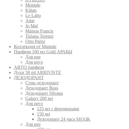
Montale
Kilian
Le Labo
Attar
Jo Mal
Maison Francis
Tiziana Terenzi
Orto Parisi
Коллекция от Mantale
Парфюм 100 мл Gold АРАБЫ
Для нее
Для него
АВТО парфюм
Духи 58 ml ARRIVISTE
ДЕЗОДОРАНТ
Cтик-дезодорант
Дезодорант Beas
Дезодорант Silvana
Galaxy 200 мл
Для него
125 мл с феромонами
150 мл
Дезодорант 24 часа SHAIK
Для нее