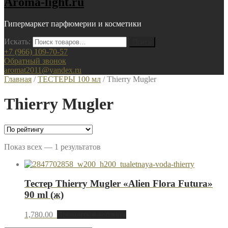
Aroma-light.ru
Гипермаркет парфюмерии и косметики
Искать:
+7 (966) 109-70-57
Обратный звонок
aromat2011@yandex.ru
Главная
/
ТЕСТЕРЫ 100 мл
/ Thierry Mugler
Thierry Mugler
Показ всех — 1 результатов
Тестер Thierry Mugler «Alien Flora Futura»
90 ml (ж)
1,780.00
Добавить в корзину