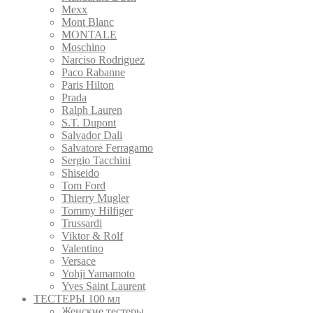
Mexx
Mont Blanc
MONTALE
Moschino
Narciso Rodriguez
Paco Rabanne
Paris Hilton
Prada
Ralph Lauren
S.T. Dupont
Salvador Dali
Salvatore Ferragamo
Sergio Tacchini
Shiseido
Tom Ford
Thierry Mugler
Tommy Hilfiger
Trussardi
Viktor & Rolf
Valentino
Versace
Yohji Yamamoto
Yves Saint Laurent
ТЕСТЕРЫ 100 мл
Женские тестеры