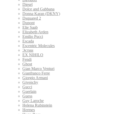
Diesel
Dolce and Gabbana
Donna Karan (DKNY)
Dsquared 2
Dupont
Elie Saab
Elizabeth Arden
Emilio Pucci
Escada
Escentric Molecules
Эстии
EX NIHILO
Fendi
Ghost
Gian Marco Venturi
Gianfranco Ferre
Giorgio Armani
Givenchy
Gucci
Guerlain
Guess
Guy Laroche
Helena Rubinstein
Hermes