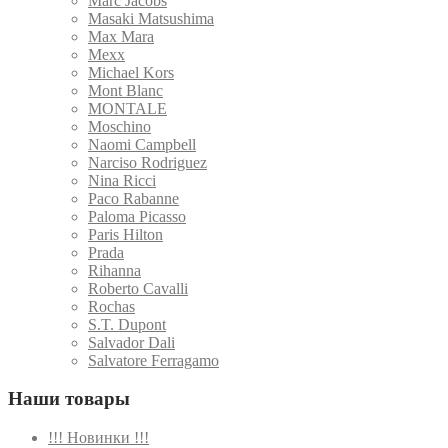
Marc Jacobs
Masaki Matsushima
Max Mara
Mexx
Michael Kors
Mont Blanc
MONTALE
Moschino
Naomi Campbell
Narciso Rodriguez
Nina Ricci
Paco Rabanne
Paloma Picasso
Paris Hilton
Prada
Rihanna
Roberto Cavalli
Rochas
S.T. Dupont
Salvador Dali
Salvatore Ferragamo
Наши товары
!!! Новинки !!!