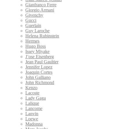
Gianfranco Ferre
Giorgio Armani
Givenchy
Gucci
Guerlain
Guy Laroche
Helena Rubinstein
Hermes
Hugo Boss
Issey Miyake
J’ose Eisenberg
Jean Paul Gaultier
Jennifer Lopez
Joaquin Cortes
John Galliano
John Richmond
Kenzo
Lacoste
Lady Gaga
Lalique
Lancome
Lanvin
Loewe
Madonna