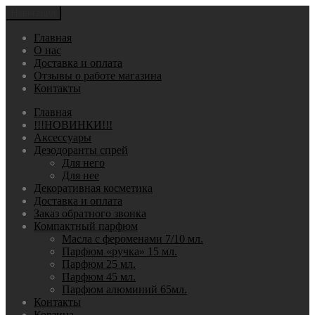
Навигация
Главная
О нас
Доставка и оплата
Отзывы о работе магазина
Контакты
Главная
!!!НОВИНКИ!!!
Аксессуары
Дезодоранты спрей
Для него
Для нее
Декоративная косметика
Доставка и оплата
Заказ обратного звонка
Компактный парфюм
Масла с фероменами 7/10 мл.
Парфюм «ручка» 15 мл.
Парфюм 25 мл.
Парфюм 45 мл.
Парфюм алюминий 65мл.
Контакты
Корзина