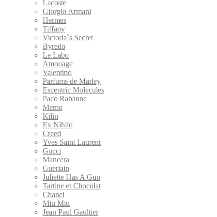
Lacoste
Giorgio Armani
Hermes
Tiffany
Victoria`s Secret
Byredo
Le Labo
Amouage
Valentino
Parfums de Marley
Escentric Molecules
Paco Rabanne
Memo
Kilin
Ex Nihilo
Creed
Yves Saint Laurent
Gucci
Mancera
Guerlain
Juliette Has A Gun
Tartine et Chocolat
Chanel
Miu Miu
Jean Paul Gaultier