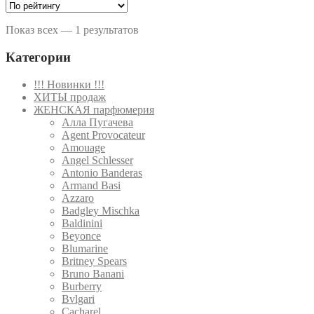
Показ всех — 1 результатов
Категории
!!! Новинки !!!
ХИТЫ продаж
ЖЕНСКАЯ парфюмерия
Алла Пугачева
Agent Provocateur
Amouage
Angel Schlesser
Antonio Banderas
Armand Basi
Azzaro
Badgley Mischka
Baldinini
Beyonce
Blumarine
Britney Spears
Bruno Banani
Burberry
Bvlgari
Cacharel