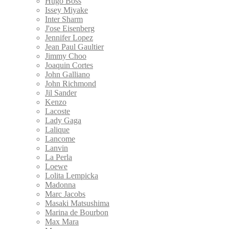
Hugo Boss
Issey Miyake
Inter Sharm
J'ose Eisenberg
Jennifer Lopez
Jean Paul Gaultier
Jimmy Choo
Joaquin Cortes
John Galliano
John Richmond
Jil Sander
Kenzo
Lacoste
Lady Gaga
Lalique
Lancome
Lanvin
La Perla
Loewe
Lolita Lempicka
Madonna
Marc Jacobs
Masaki Matsushima
Marina de Bourbon
Max Mara