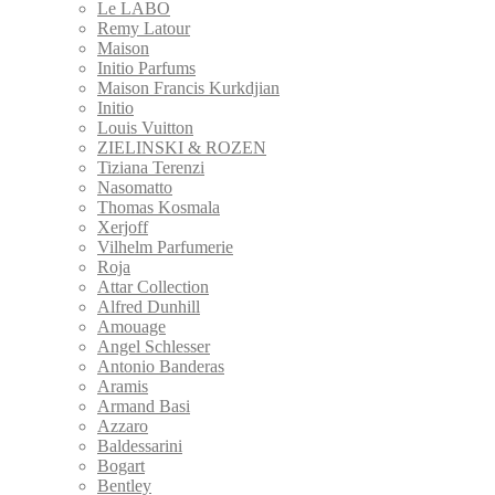
Le LABO
Remy Latour
Maison
Initio Parfums
Maison Francis Kurkdjian
Initio
Louis Vuitton
ZIELINSKI & ROZEN
Tiziana Terenzi
Nasomatto
Thomas Kosmala
Xerjoff
Vilhelm Parfumerie
Roja
Attar Collection
Alfred Dunhill
Amouage
Angel Schlesser
Antonio Banderas
Aramis
Armand Basi
Azzaro
Baldessarini
Bogart
Bentley