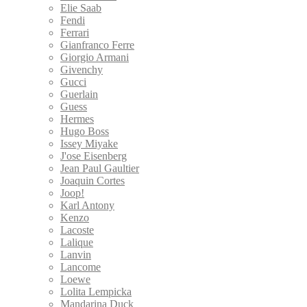
Elie Saab
Fendi
Ferrari
Gianfranco Ferre
Giorgio Armani
Givenchy
Gucci
Guerlain
Guess
Hermes
Hugo Boss
Issey Miyake
J'ose Eisenberg
Jean Paul Gaultier
Joaquin Cortes
Joop!
Karl Antony
Kenzo
Lacoste
Lalique
Lanvin
Lancome
Loewe
Lolita Lempicka
Mandarina Duck