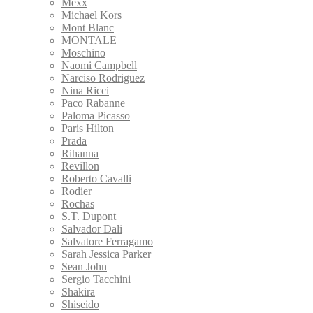
Mexx
Michael Kors
Mont Blanc
MONTALE
Moschino
Naomi Campbell
Narciso Rodriguez
Nina Ricci
Paco Rabanne
Paloma Picasso
Paris Hilton
Prada
Rihanna
Revillon
Roberto Cavalli
Rodier
Rochas
S.T. Dupont
Salvador Dali
Salvatore Ferragamo
Sarah Jessica Parker
Sean John
Sergio Tacchini
Shakira
Shiseido