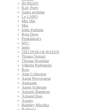
BUREDO
Katy Perry
Zarko perfume
Le LABO
Miu Miu
Mac
Initio Parfums
Roja Dove
Penhaligon's
HFC
Initio
ZIELINSKI & ROZEN
Tiziana Terenzi
Thomas Kosmala
Vilhelm Parfumerie
Roja
Attar Collection
Agent Provocateur
Amouage
Angel Schlesser
Antonio Banderas
Armand Basi
Azzaro
Badgley Mischka
Baldinini