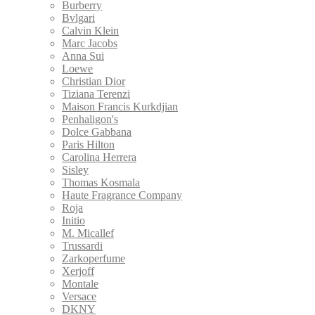
Burberry
Bvlgari
Calvin Klein
Marс Jacobs
Anna Sui
Loewe
Christian Dior
Tiziana Terenzi
Maison Francis Kurkdjian
Penhaligon's
Dolce Gabbana
Paris Hilton
Carolina Herrera
Sisley
Thomas Kosmala
Haute Fragrance Company
Roja
Initio
M. Micallef
Trussardi
Zarkoperfume
Xerjoff
Montale
Versace
DKNY