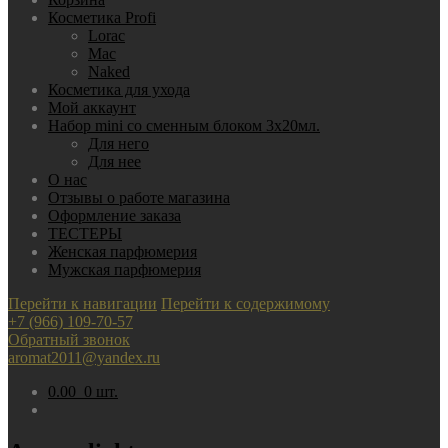
Косметика Profi
Lorac
Mac
Nаked
Косметика для ухода
Мой аккаунт
Набор mini со сменным блоком 3х20мл.
Для него
Для нее
О нас
Отзывы о работе магазина
Оформление заказа
ТЕСТЕРЫ
Женская парфюмерия
Мужская парфюмерия
Перейти к навигации
Перейти к содержимому
+7 (966) 109-70-57
Обратный звонок
aromat2011@yandex.ru
0.00
0 шт.