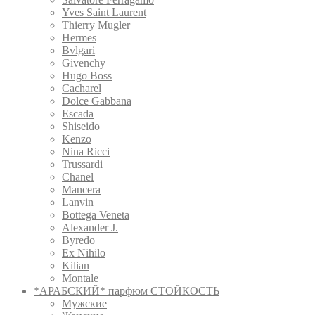
Yves Saint Laurent
Thierry Mugler
Hermes
Bvlgari
Givenchy
Hugo Boss
Cacharel
Dolce Gabbana
Escada
Shiseido
Kenzo
Nina Ricci
Trussardi
Chanel
Mancera
Lanvin
Bottega Veneta
Alexander J.
Byredo
Ex Nihilo
Kilian
Montale
*АРАБСКИЙ* парфюм СТОЙКОСТЬ
Мужские