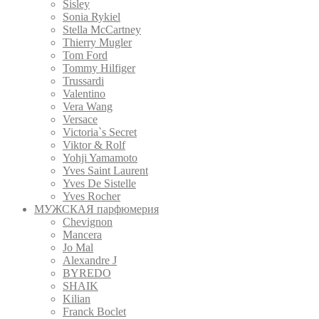
Sisley
Sonia Rykiel
Stella McCartney
Thierry Mugler
Tom Ford
Tommy Hilfiger
Trussardi
Valentino
Vera Wang
Versace
Victoria`s Secret
Viktor & Rolf
Yohji Yamamoto
Yves Saint Laurent
Yves De Sistelle
Yves Rocher
МУЖСКАЯ парфюмерия
Chevignon
Mancera
Jo Mal
Alexandre J
BYREDO
SHAIK
Kilian
Franck Boclet