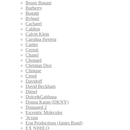
Bruno Banani
Burberry
Bugatti
Bvlgari
Cacharel
Caldion
Calvin Klein
Carolina Herrera
Cartier
Cerruti
Chanel
Chopard
Christian Dior
Clinique
Creed
Davidoff
David Beckham
Diesel
Dolce&Gabbana
Donna Karan (DKNY)
Dsquared 2
Escentric Molecules
Эстии
Eon Productions (James Bond)
EX NIHILO