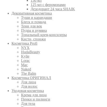
150 мл
125 мл с феромонами
Дезодорант 24 часа SHAIK
Декоративная косметика
Туши и карандаши
Блеск и помада
Тени для век
Пудра и румяна
Тональный крем,консилеры
Кисти, спонжи
Косметика Profi
NYX
HudaBeauty
Kylie
Lorac
Mac
Nаked
The Balm
Косметика ОРИГИНАЛ
Для лица
Для волос
Уходовая косметика
Крема для лица
Пенки и пилинги
Для тела