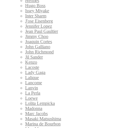
Hermes
Hugo Boss
Issey Miyake
Inter Sharm
J'ose Eisenberg
Jennifer Lopez
Jean Paul Gaultier
Jimmy Choo
Joaquin Cortes
John Galliano
John Richmond
Jil Sander
Kenzo
Lacoste
Lady Gaga
Lalique
Lancome
Lanvin
La Perla
Loewe
Lolita Lempicka
Madonna
Marc Jacobs
Masaki Matsushima
Marina de Bourbon