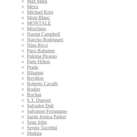
Max Mara
Mexx
Michael Kors
Mont Blanc
MONTALE
Moschino
Naomi Campbell
Narciso Rodriguez
Nina Ricci
Paco Rabanne
Paloma Picasso
Paris Hilton
Prada
Rihanna
Revillon
Roberto Cavalli
Rodier
Rochas
S.T. Dupont
Salvador Dali
Salvatore Ferragamo
Sarah Jessica Parker
Sean John
Sergio Tacchini
Shakira