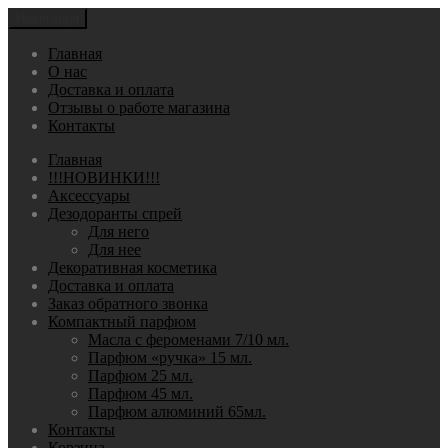
Навигация
Главная
О нас
Доставка и оплата
Отзывы о работе магазина
Контакты
Главная
!!!НОВИНКИ!!!
Аксессуары
Дезодоранты спрей
Для него
Для нее
Декоративная косметика
Доставка и оплата
Заказ обратного звонка
Компактный парфюм
Масла с фероменами 7/10 мл.
Парфюм «ручка» 15 мл.
Парфюм 25 мл.
Парфюм 45 мл.
Парфюм алюминий 65мл.
Контакты
Корзина