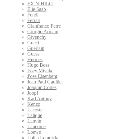
EX NIHILO
Elie Saab
Fendi
Ferrari
Gianfranco Ferre
Giorgio Armani
Givenchy
Gucci
Guerlain
Guess
Hermes
Hugo Boss
Issey Miyake
J'ose Eisenberg
Jean Paul Gaultier
Joaquin Cortes
Joop!
Karl Antony
Kenzo
Lacoste
Lalique
Lanvin
Lancome
Loewe
Lolita Lempicka