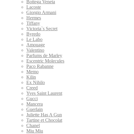
Bottega Veneta
Lacoste
Giorgio Armani
Hermes
Tiffany
Victoria`s Secret
Byredo
Le Labo
Amouage
Valentino
Parfums de Marley
Escentric Molecules
Paco Rabanne
Memo
Kilin
Ex Nihilo
Creed
Yves Saint Laurent
Gucci
Mancera
Guerlain
Juliette Has A Gun
Tartine et Chocolat
Chanel
Miu Miu