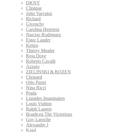
DKNY
Clinique
John Varvatos
Richard
Givenchy
Carolina Hererera
Narciso Rodriguez
Estee Lauder
Kenzo
Thierry Mugler
Roja Dove
Roberto Cavalli
Azzaro
ZIELINSKI & ROZEN
Сhopard
Orto Parisi
Nina Ricci
Prada
Liquides Imaginaires
Louis Vuitton
Ralph Lauren
Boadicea The Victorious
Guy Laroche
Alexandre J
Kajal