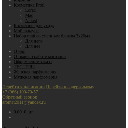
Косметика Profi
Lorac
Mac
Nаked
Косметика для ухода
Мой аккаунт
Набор mini со сменным блоком 3х20мл.
Для него
Для нее
О нас
Отзывы о работе магазина
Оформление заказа
ТЕСТЕРЫ
Женская парфюмерия
Мужская парфюмерия
Перейти к навигации
Перейти к содержимому
+7 (966) 109-70-57
Обратный звонок
aromat2011@yandex.ru
0.00
0 шт.