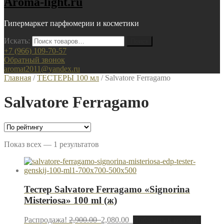
Aroma-light.ru
Гипермаркет парфюмерии и косметики
Искать:
+7 (966) 109-70-57
Обратный звонок
aromat2011@yandex.ru
Главная
/
ТЕСТЕРЫ 100 мл
/ Salvatore Ferragamo
Salvatore Ferragamo
Показ всех — 1 результатов
Тестер Salvatore Ferragamo «Signorina
Misteriosa» 100 ml (ж)
Распродажа!
2,900.00
2,080.00
Добавить в корзину