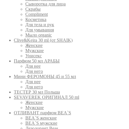
Сыворотка для лица
Скрабы
Compliment
Косметика
Для тела и рук
Для умывания
Мыло organic
Clive&Keira 30 ml (от SHAIK)
Женские
Мужские
Унисекс
Парфюм 50 мл АРАБЫ
Для нее
Для него
Мини ФЕРОМОНЫ 45 и 55 мл
Для нее
Для него
ТЕСТЕР 30 мл Польша
SEVAVEREK ОРИГИНАЛ 50 ml
Женские
Мужские
ОТЛИВАНТ парфюм BEA`S
BEA`S женские
BEA`S мужские
Дезодорант Beas