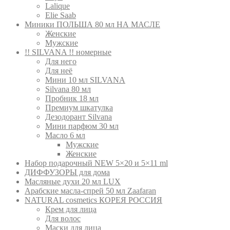
Lalique
Elie Saab
Миники ПОЛЬША 80 мл НА МАСЛЕ
Женские
Мужские
!! SILVANA !! номерные
Для него
Для неё
Мини 10 мл SILVANA
Silvana 80 мл
Пробник 18 мл
Премиум шкатулка
Дезодорант Silvana
Мини парфюм 30 мл
Масло 6 мл
Мужские
Женские
Набор подарочный NEW 5×20 и 5×11 ml
ДИФФУЗОРЫ для дома
Масляные духи 20 мл LUX
Арабские масла-спрей 50 мл Zaafaran
NATURAL cosmetics КОРЕЯ РОССИЯ
Крем для лица
Для волос
Маски для лица