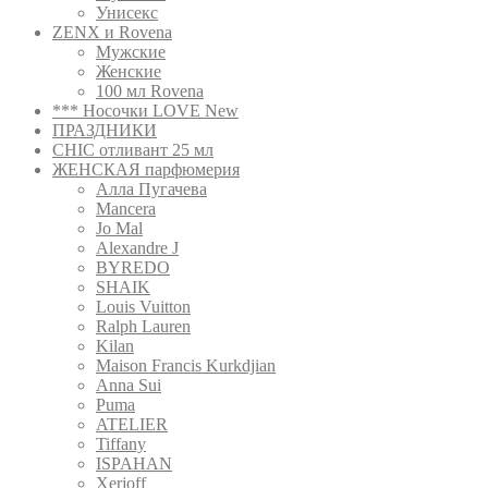
Унисекс
ZENX и Rovena
Мужские
Женские
100 мл Rovena
*** Носочки LOVE New
ПРАЗДНИКИ
CHIC отливант 25 мл
ЖЕНСКАЯ парфюмерия
Алла Пугачева
Mancera
Jo Mal
Alexandre J
BYREDO
SHAIK
Louis Vuitton
Ralph Lauren
Kilan
Maison Francis Kurkdjian
Anna Sui
Puma
ATELIER
Tiffany
ISPAHAN
Xerjoff