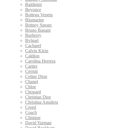
Baldinini
Beyonce
Bottega Veneta
Blumarine
Britney Spears
Bruno Banani
Burberry
Bvlgari
Cacharel
Calvin Klein
Caldion
Carolina Herrera
Cartier
Cerruti
Celine Dion
Chanel
Chloe
Chopard
Christian Dior
Christina Aguilera
Creed
Coach
Clinique
David Yurman
David Beckham