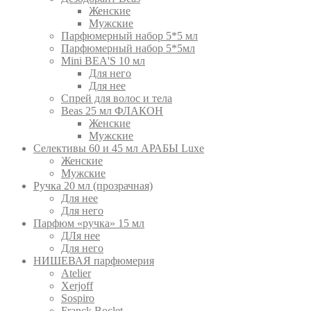
Женские
Мужские
Парфюмерный набор 5*5 мл
Парфюмерный набор 5*5мл
Mini BEA'S 10 мл
Для него
Для нее
Спрей для волос и тела
Beas 25 мл ФЛАКОН
Женские
Мужские
Селективы 60 и 45 мл АРАБЫ Luxe
Женские
Мужские
Ручка 20 мл (прозрачная)
Для нее
Для него
Парфюм «ручка» 15 мл
ДЛя нее
Для него
НИШЕВАЯ парфюмерия
Atelier
Xerjoff
Sospiro
Franck Boclet