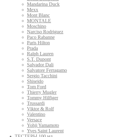
Mandarina Duck
Mexx
Mont Blanc
MONTALE
Moschino
Narciso Rodriguez
Paco Rabanne
Paris Hilton
Prada
Ralph Lauren
S.T. Dupont
Salvador Dali
Salvatore Ferragamo
Sergio Tacchini
Shiseido
Tom Ford
Thierry Mugler
Tommy Hilfiger
Trussardi
Viktor & Rolf
Valentino
Versace
Yohji Yamamoto
Yves Saint Laurent
ТЕСТЕРЫ 100 мл