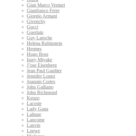
Gian Marco Venturi
Gianfranco Ferre
Giorgio Armani
Givenchy
Gucci
Guerlain
Guy Laroche
Helena Rubinstein
Hermes
Hugo Boss
Issey Miyake
J’ose Eisenberg
Jean Paul Gaultier
Jennifer Lopez
Joaquin Cortes
John Galliano
John Richmond
Kenzo
Lacoste
Lady Gaga
Lalique
Lancome
Lanvin
Loewe