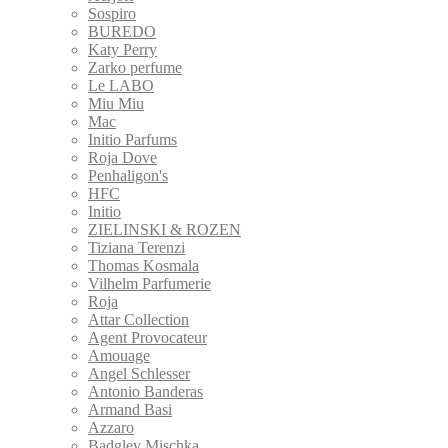
Sospiro
BUREDO
Katy Perry
Zarko perfume
Le LABO
Miu Miu
Mac
Initio Parfums
Roja Dove
Penhaligon's
HFC
Initio
ZIELINSKI & ROZEN
Tiziana Terenzi
Thomas Kosmala
Vilhelm Parfumerie
Roja
Attar Collection
Agent Provocateur
Amouage
Angel Schlesser
Antonio Banderas
Armand Basi
Azzaro
Badgley Mischka