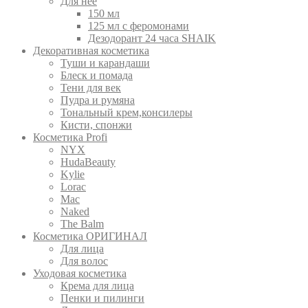
Для нее
150 мл
125 мл с феромонами
Дезодорант 24 часа SHAIK
Декоративная косметика
Туши и карандаши
Блеск и помада
Тени для век
Пудра и румяна
Тональный крем,консилеры
Кисти, спонжи
Косметика Profi
NYX
HudaBeauty
Kylie
Lorac
Mac
Nаked
The Balm
Косметика ОРИГИНАЛ
Для лица
Для волос
Уходовая косметика
Крема для лица
Пенки и пилинги