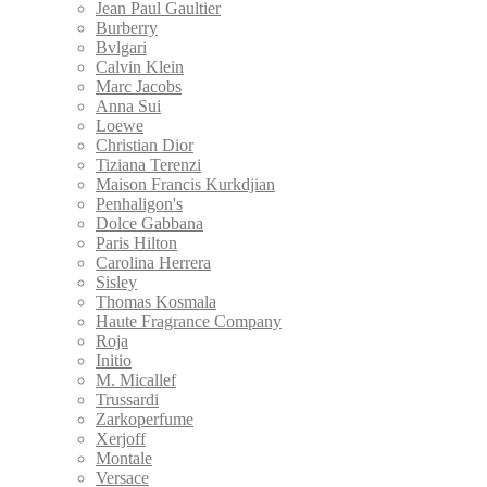
Jean Paul Gaultier
Burberry
Bvlgari
Calvin Klein
Marс Jacobs
Anna Sui
Loewe
Christian Dior
Tiziana Terenzi
Maison Francis Kurkdjian
Penhaligon's
Dolce Gabbana
Paris Hilton
Carolina Herrera
Sisley
Thomas Kosmala
Haute Fragrance Company
Roja
Initio
M. Micallef
Trussardi
Zarkoperfume
Xerjoff
Montale
Versace