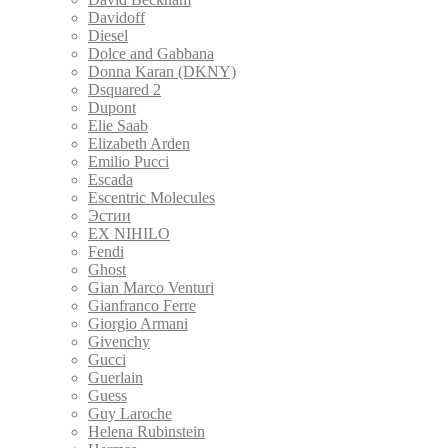
Davidoff
Diesel
Dolce and Gabbana
Donna Karan (DKNY)
Dsquared 2
Dupont
Elie Saab
Elizabeth Arden
Emilio Pucci
Escada
Escentric Molecules
Эстии
EX NIHILO
Fendi
Ghost
Gian Marco Venturi
Gianfranco Ferre
Giorgio Armani
Givenchy
Gucci
Guerlain
Guess
Guy Laroche
Helena Rubinstein