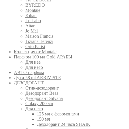
BYREDO
Montale
Kilian
Le Labo
Attar
Jo Mal
Maison Francis
Tiziana Terenzi
Orto Parisi
Коллекция от Mantale
Парфюм 100 мл Gold АРАБЫ
Для нее
Для него
АВТО парфюм
Духи 58 ml ARRIVISTE
ДЕЗОДОРАНТ
Cтик-дезодорант
Дезодорант Beas
Дезодорант Silvana
Galaxy 200 мл
Для него
125 мл с феромонами
150 мл
Дезодорант 24 часа SHAIK