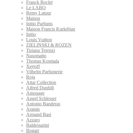
Franck Boclet
Le LABO
Remy Latour
Maison
Initio Parfums
Maison Francis Kurkdjian
Initio
Louis Vuitton
ZIELINSKI & ROZEN
Tiziana Terenzi
Nasomatto
Thomas Kosmala
Xerjoff
Vilhelm Parfumerie
Roja
Attar Collection
Alfred Dunhill
Amouage
Angel Schlesser
Antonio Banderas
Aramis
Armand Basi
Azzaro
Baldessarini
Bogart