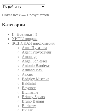
Показ всех — 1 результатов
Категории
!!! Новинки !!!
ХИТЫ продаж
ЖЕНСКАЯ парфюмерия
Алла Пугачева
Agent Provocateur
Amouage
Angel Schlesser
Antonio Banderas
Armand Basi
Azzaro
Badgley Mischka
Baldinini
Beyonce
Blumarine
Britney Spears
Bruno Banani
Burberry
Bvlgari