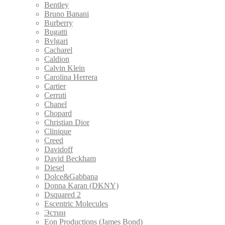
Bentley
Bruno Banani
Burberry
Bugatti
Bvlgari
Cacharel
Caldion
Calvin Klein
Carolina Herrera
Cartier
Cerruti
Chanel
Chopard
Christian Dior
Clinique
Creed
Davidoff
David Beckham
Diesel
Dolce&Gabbana
Donna Karan (DKNY)
Dsquared 2
Escentric Molecules
Эстии
Eon Productions (James Bond)