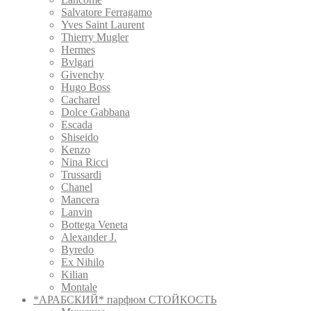
Salvatore Ferragamo
Yves Saint Laurent
Thierry Mugler
Hermes
Bvlgari
Givenchy
Hugo Boss
Cacharel
Dolce Gabbana
Escada
Shiseido
Kenzo
Nina Ricci
Trussardi
Chanel
Mancera
Lanvin
Bottega Veneta
Alexander J.
Byredo
Ex Nihilo
Kilian
Montale
*АРАБСКИЙ* парфюм СТОЙКОСТЬ