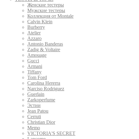
Женские тестеры
Мужские тестеры
Коллекция от Montale
Calvin Klein
Burberry
Atelier
Azzaro
Antonio Banderas
Zadig & Voltaire
Amouage
Gucci
Armani
Tiffany
Tom Ford
Carolina Hererra
Narciso Rodriguez
Guerlain
Zarkoperfume
Эстии
Jean Patou
Cerruti
Christian Dior
Memo
VICTORIA'S SECRET
Lancome