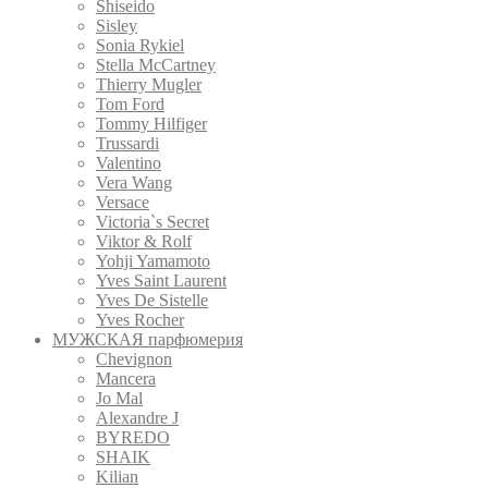
Shiseido
Sisley
Sonia Rykiel
Stella McCartney
Thierry Mugler
Tom Ford
Tommy Hilfiger
Trussardi
Valentino
Vera Wang
Versace
Victoria`s Secret
Viktor & Rolf
Yohji Yamamoto
Yves Saint Laurent
Yves De Sistelle
Yves Rocher
МУЖСКАЯ парфюмерия
Chevignon
Mancera
Jo Mal
Alexandre J
BYREDO
SHAIK
Kilian