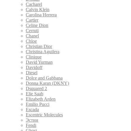
Cacharel
Calvin Klein
Carolina Herrera
Cartier
Celine Dion
Cerruti
Chanel
Chloe
Christian Dior
Christina Aguilera
Clinique
David Yurman
Davidoff
Diesel
Dolce and Gabbana
Donna Karan (DKNY)
Dsquared 2
Elie Saab
Elizabeth Arden
Emilio Pucci
Escada
Escentric Molecules
Эстии
Fendi
Ghost