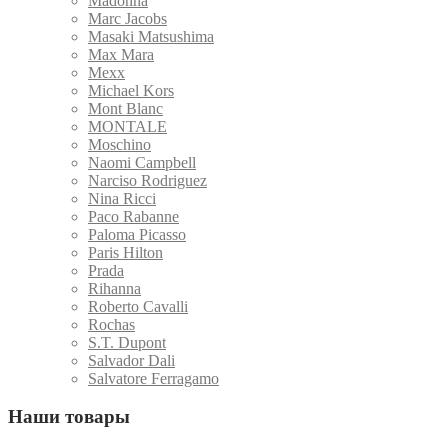
Madonna
Marc Jacobs
Masaki Matsushima
Max Mara
Mexx
Michael Kors
Mont Blanc
MONTALE
Moschino
Naomi Campbell
Narciso Rodriguez
Nina Ricci
Paco Rabanne
Paloma Picasso
Paris Hilton
Prada
Rihanna
Roberto Cavalli
Rochas
S.T. Dupont
Salvador Dali
Salvatore Ferragamo
Наши товары