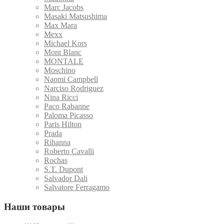
Marc Jacobs
Masaki Matsushima
Max Mara
Mexx
Michael Kors
Mont Blanc
MONTALE
Moschino
Naomi Campbell
Narciso Rodriguez
Nina Ricci
Paco Rabanne
Paloma Picasso
Paris Hilton
Prada
Rihanna
Roberto Cavalli
Rochas
S.T. Dupont
Salvador Dali
Salvatore Ferragamo
Наши товары