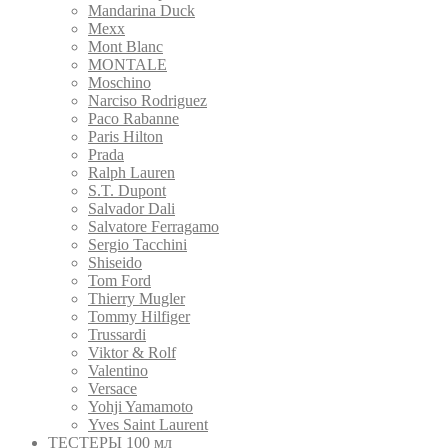
Mandarina Duck
Mexx
Mont Blanc
MONTALE
Moschino
Narciso Rodriguez
Paco Rabanne
Paris Hilton
Prada
Ralph Lauren
S.T. Dupont
Salvador Dali
Salvatore Ferragamo
Sergio Tacchini
Shiseido
Tom Ford
Thierry Mugler
Tommy Hilfiger
Trussardi
Viktor & Rolf
Valentino
Versace
Yohji Yamamoto
Yves Saint Laurent
ТЕСТЕРЫ 100 мл