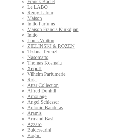
Franck Boclet
Le LABO
Remy Latour
Maison
Initio Parfums
Maison Francis Kurkdjian
Initio
Louis Vuitton
ZIELINSKI & ROZEN
Tiziana Terenzi
Nasomatto
Thomas Kosmala
Xerjoff
Vilhelm Parfumerie
Roja
Attar Collection
Alfred Dunhill
Amouage
Angel Schlesser
Antonio Banderas
Aramis
Armand Basi
Azzaro
Baldessarini
Bogart