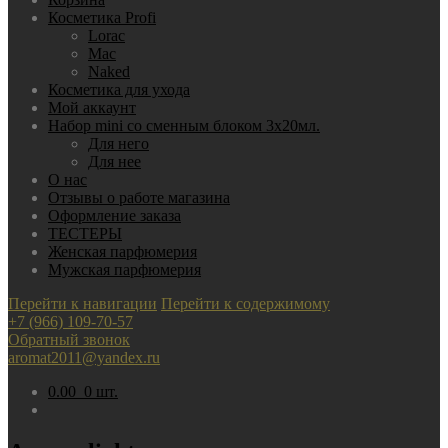
Косметика Profi
Lorac
Mac
Nаked
Косметика для ухода
Мой аккаунт
Набор mini со сменным блоком 3х20мл.
Для него
Для нее
О нас
Отзывы о работе магазина
Оформление заказа
ТЕСТЕРЫ
Женская парфюмерия
Мужская парфюмерия
Перейти к навигации
Перейти к содержимому
+7 (966) 109-70-57
Обратный звонок
aromat2011@yandex.ru
0.00
0 шт.