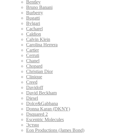
Bentley
Bruno Banani
Burberry
Bugatti
Bvlgari
Cacharel
Caldion
Calvin Klein
Carolina Herrera
Cartier
Cerruti
Chanel
Chopard
Christian Dior
Clinique
Creed
Davidoff
David Beckham
Diesel
Dolce&Gabbana
Donna Karan (DKNY)
Dsquared 2
Escentric Molecules
Эстии
Eon Productions (James Bond)