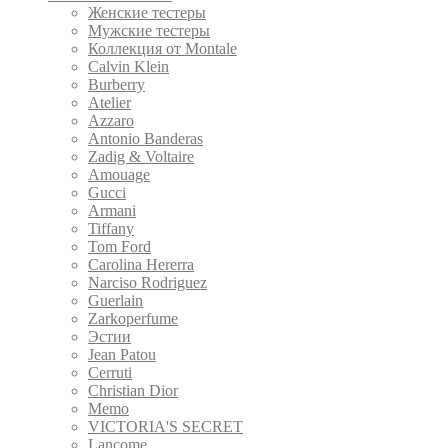
Женские тестеры
Мужские тестеры
Коллекция от Montale
Calvin Klein
Burberry
Atelier
Azzaro
Antonio Banderas
Zadig & Voltaire
Amouage
Gucci
Armani
Tiffany
Tom Ford
Carolina Hererra
Narciso Rodriguez
Guerlain
Zarkoperfume
Эстии
Jean Patou
Cerruti
Christian Dior
Memo
VICTORIA'S SECRET
Lancome