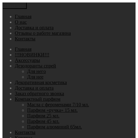
Навигация
Главная
О нас
Доставка и оплата
Отзывы о работе магазина
Контакты
Главная
!!!НОВИНКИ!!!
Аксессуары
Дезодоранты спрей
Для него
Для нее
Декоративная косметика
Доставка и оплата
Заказ обратного звонка
Компактный парфюм
Масла с фероменами 7/10 мл.
Парфюм «ручка» 15 мл.
Парфюм 25 мл.
Парфюм 45 мл.
Парфюм алюминий 65мл.
Контакты
Корзина