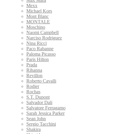
Max Mara
Mexx
Michael Kors
Mont Blanc
MONTALE
Moschino
Naomi Campbell
Narciso Rodriguez
Nina Ricci
Paco Rabanne
Paloma Picasso
Paris Hilton
Prada
Rihanna
Revillon
Roberto Cavalli
Rodier
Rochas
S.T. Dupont
Salvador Dali
Salvatore Ferragamo
Sarah Jessica Parker
Sean John
Sergio Tacchini
Shakira