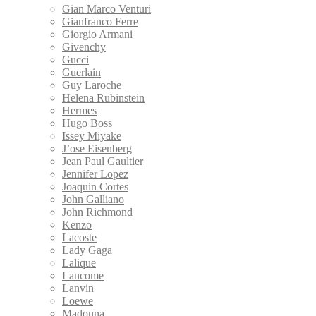
Gian Marco Venturi
Gianfranco Ferre
Giorgio Armani
Givenchy
Gucci
Guerlain
Guy Laroche
Helena Rubinstein
Hermes
Hugo Boss
Issey Miyake
J’ose Eisenberg
Jean Paul Gaultier
Jennifer Lopez
Joaquin Cortes
John Galliano
John Richmond
Kenzo
Lacoste
Lady Gaga
Lalique
Lancome
Lanvin
Loewe
Madonna