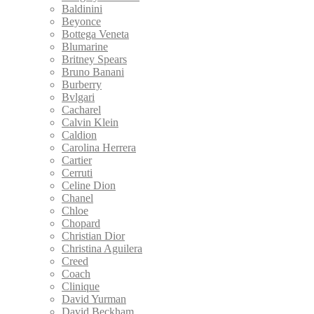
Baldinini
Beyonce
Bottega Veneta
Blumarine
Britney Spears
Bruno Banani
Burberry
Bvlgari
Cacharel
Calvin Klein
Caldion
Carolina Herrera
Cartier
Cerruti
Celine Dion
Chanel
Chloe
Chopard
Christian Dior
Christina Aguilera
Creed
Coach
Clinique
David Yurman
David Beckham