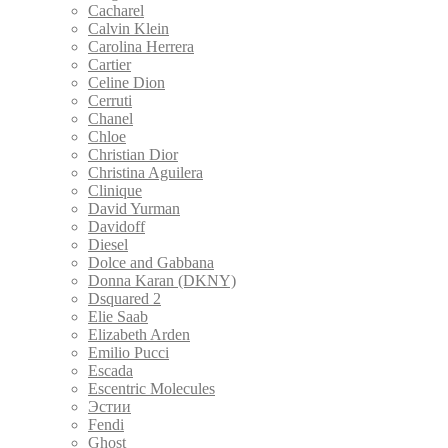
Cacharel
Calvin Klein
Carolina Herrera
Cartier
Celine Dion
Cerruti
Chanel
Chloe
Christian Dior
Christina Aguilera
Clinique
David Yurman
Davidoff
Diesel
Dolce and Gabbana
Donna Karan (DKNY)
Dsquared 2
Elie Saab
Elizabeth Arden
Emilio Pucci
Escada
Escentric Molecules
Эстии
Fendi
Ghost