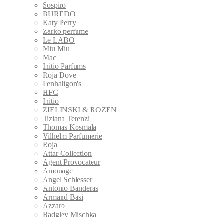
Sospiro
BUREDO
Katy Perry
Zarko perfume
Le LABO
Miu Miu
Mac
Initio Parfums
Roja Dove
Penhaligon's
HFC
Initio
ZIELINSKI & ROZEN
Tiziana Terenzi
Thomas Kosmala
Vilhelm Parfumerie
Roja
Attar Collection
Agent Provocateur
Amouage
Angel Schlesser
Antonio Banderas
Armand Basi
Azzaro
Badgley Mischka