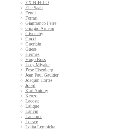
EX NIHILO
Elie Saab
Fendi
Ferrari
Gianfranco Ferre
Giorgio Armani
Givenchy
Gucci
Guerlain
Guess
Hermes
Hugo Boss
Issey Miyake
J'ose Eisenberg
Jean Paul Gaultier
Joaquin Cortes
Joop!
Karl Antony
Kenzo
Lacoste
Lalique
Lanvin
Lancome
Loewe
Lolita Lempicka