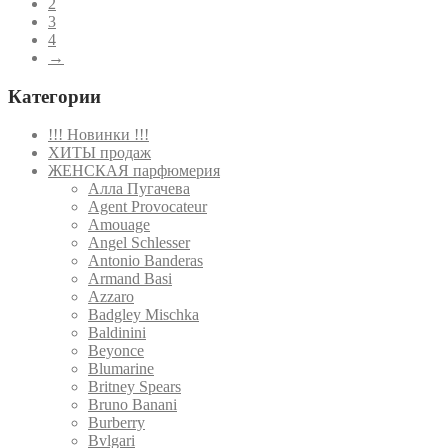
2
3
4
→
Категории
!!! Новинки !!!
ХИТЫ продаж
ЖЕНСКАЯ парфюмерия
Алла Пугачева
Agent Provocateur
Amouage
Angel Schlesser
Antonio Banderas
Armand Basi
Azzaro
Badgley Mischka
Baldinini
Beyonce
Blumarine
Britney Spears
Bruno Banani
Burberry
Bvlgari