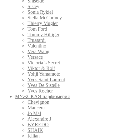
Shiseido
Sisley
Sonia Rykiel
Stella McCartney
Thierry Mugler
Tom Ford
Tommy Hilfiger
Trussardi
Valentino
Vera Wang
Versace
Victoria`s Secret
Viktor & Rolf
Yohji Yamamoto
Yves Saint Laurent
Yves De Sistelle
Yves Rocher
МУЖСКАЯ парфюмерия
Chevignon
Mancera
Jo Mal
Alexandre J
BYREDO
SHAIK
Kilian