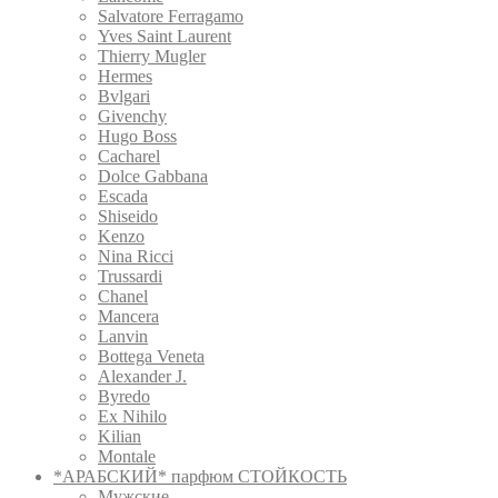
Salvatore Ferragamo
Yves Saint Laurent
Thierry Mugler
Hermes
Bvlgari
Givenchy
Hugo Boss
Cacharel
Dolce Gabbana
Escada
Shiseido
Kenzo
Nina Ricci
Trussardi
Chanel
Mancera
Lanvin
Bottega Veneta
Alexander J.
Byredo
Ex Nihilo
Kilian
Montale
*АРАБСКИЙ* парфюм СТОЙКОСТЬ
Мужские