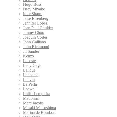
Hugo Boss
Issey Miyake
Inter Sharm
J'ose Eisenberg
Jennifer Lopez
Jean Paul Gaultier
Jimmy Choo
Joaquin Cortes
John Galliano
John Richmond
Jil Sander
Kenzo
Lacoste
Lady Gaga
Lalique
Lancome
Lanvin
La Perla
Loewe
Lolita Lempicka
Madonna
Marc Jacobs
Masaki Matsushima
Marina de Bourbon