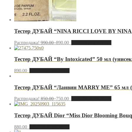
Тестер ДУБАЙ “NINA RICCI LOVE BY NINA” 
Распродажа!
990.00
890.00
Добавить в корзину
Тестер ДУБАЙ “By Intoxicated” 50 мл (унисек
890.00
Добавить в корзину
Тестер ДУБАЙ “Ланвин MARRY ME” 65 мл (
Распродажа!
850.00
750.00
Добавить в корзину
Тестер ДУБАЙ Dior “Miss Dior Blooming Bouq
880.00
Добавить в корзину