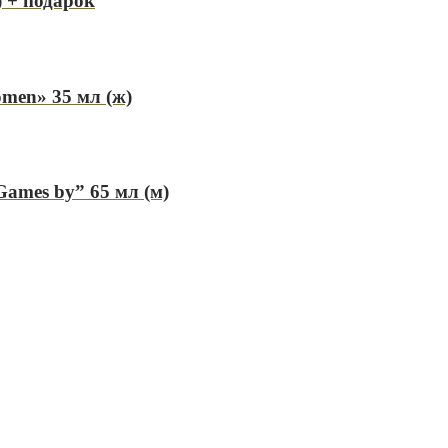
) + подарок
men» 35 мл (ж)
mes by” 65 мл (м)