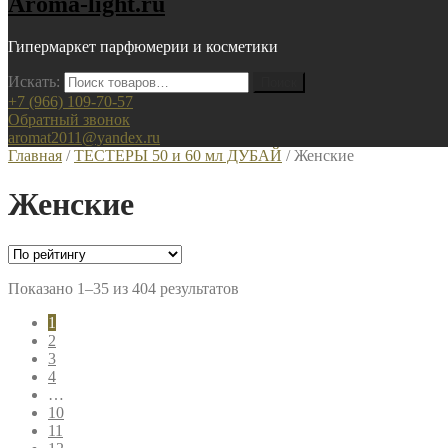
Aroma-light.ru
Гипермаркет парфюмерии и косметики
Искать:
+7 (966) 109-70-57
Обратный звонок
aromat2011@yandex.ru
Главная
/
ТЕСТЕРЫ 50 и 60 мл ДУБАЙ
/ Женские
Женские
Показано 1–35 из 404 результатов
1
2
3
4
…
10
11