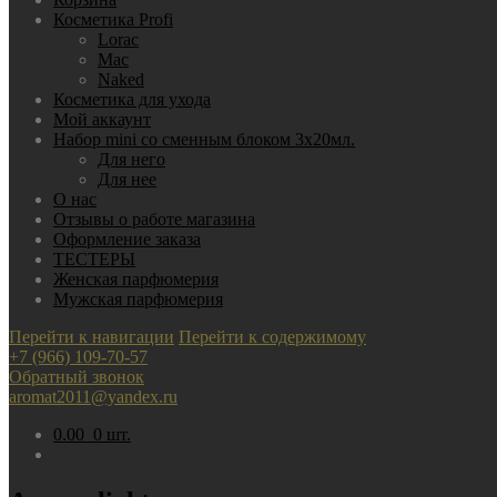
Косметика Profi
Lorac
Mac
Nаked
Косметика для ухода
Мой аккаунт
Набор mini со сменным блоком 3х20мл.
Для него
Для нее
О нас
Отзывы о работе магазина
Оформление заказа
ТЕСТЕРЫ
Женская парфюмерия
Мужская парфюмерия
Перейти к навигации
Перейти к содержимому
+7 (966) 109-70-57
Обратный звонок
aromat2011@yandex.ru
0.00
0 шт.