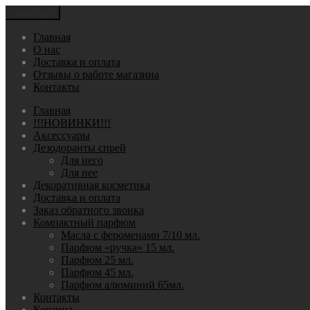
Навигация
Главная
О нас
Доставка и оплата
Отзывы о работе магазина
Контакты
Главная
!!!НОВИНКИ!!!
Аксессуары
Дезодоранты спрей
Для него
Для нее
Декоративная косметика
Доставка и оплата
Заказ обратного звонка
Компактный парфюм
Масла с фероменами 7/10 мл.
Парфюм «ручка» 15 мл.
Парфюм 25 мл.
Парфюм 45 мл.
Парфюм алюминий 65мл.
Контакты
Корзина