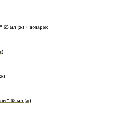
65 мл (ж) + подарок
с)
ж)
uet” 65 мл (ж)