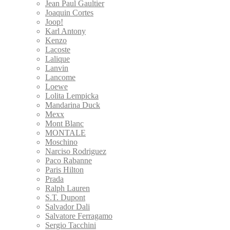
Jean Paul Gaultier
Joaquin Cortes
Joop!
Karl Antony
Kenzo
Lacoste
Lalique
Lanvin
Lancome
Loewe
Lolita Lempicka
Mandarina Duck
Mexx
Mont Blanc
MONTALE
Moschino
Narciso Rodriguez
Paco Rabanne
Paris Hilton
Prada
Ralph Lauren
S.T. Dupont
Salvador Dali
Salvatore Ferragamo
Sergio Tacchini