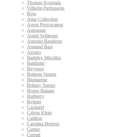
Thomas Kosmala
Vilhelm Parfumerie
Roja
Attar Collection
Agent Provocateur
Amouage
Angel Schlesser
Antonio Banderas
Armand Basi
Azzaro
Badgley Mischka
Baldinini
Beyonce
Bottega Veneta
Blumarine
Britney Spears
Bruno Banani
Burberry
Bvlgari
Cacharel
Calvin Klein
Caldion
Carolina Herrera
Cartier
Cerruti