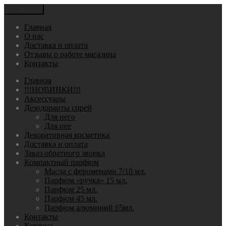
Навигация
Главная
О нас
Доставка и оплата
Отзывы о работе магазина
Контакты
Главная
!!!НОВИНКИ!!!
Аксессуары
Дезодоранты спрей
Для него
Для нее
Декоративная косметика
Доставка и оплата
Заказ обратного звонка
Компактный парфюм
Масла с фероменами 7/10 мл.
Парфюм «ручка» 15 мл.
Парфюм 25 мл.
Парфюм 45 мл.
Парфюм алюминий 65мл.
Контакты
Корзина