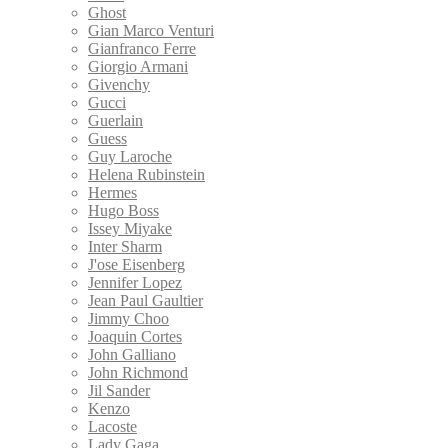
Ghost
Gian Marco Venturi
Gianfranco Ferre
Giorgio Armani
Givenchy
Gucci
Guerlain
Guess
Guy Laroche
Helena Rubinstein
Hermes
Hugo Boss
Issey Miyake
Inter Sharm
J'ose Eisenberg
Jennifer Lopez
Jean Paul Gaultier
Jimmy Choo
Joaquin Cortes
John Galliano
John Richmond
Jil Sander
Kenzo
Lacoste
Lady Gaga