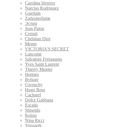
Carolina Hererra
Narciso Rodriguez
Guerlain
Zarkoperfume
Эстии
Jean Patou
Cerruti
Christian Dior
Memo
VICTORIA'S SECRET
Lancome
Salvatore Ferragamo
Yves Saint Laurent
Thierry Mugler
Hermes
Bvlgari
Givenchy
Hugo Boss
Cacharel
Dolce Gabbana
Escada
Shiseido
Kenzo
Nina Ricci
Trussardi