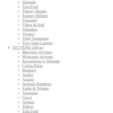
Shiseido
Tom Ford
Thierry Mugler
Tommy Hilfiger
Trussardi
Viktor & Rolf
Valentino
Versace
Yohji Yamamoto
Yves Saint Laurent
ТЕСТЕРЫ 100 мл
Женские тестеры
Мужские тестеры
Коллекция от Montale
Calvin Klein
Burberry
Atelier
Azzaro
Antonio Banderas
Zadig & Voltaire
Amouage
Gucci
Armani
Tiffany
Tom Ford