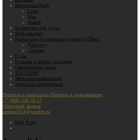
Косметика Profi
Lorac
Mac
Nаked
Косметика для ухода
Мой аккаунт
Набор mini со сменным блоком 3х20мл.
Для него
Для нее
О нас
Отзывы о работе магазина
Оформление заказа
ТЕСТЕРЫ
Женская парфюмерия
Мужская парфюмерия
Перейти к навигации
Перейти к содержимому
+7 (966) 109-70-57
Обратный звонок
aromat2011@yandex.ru
0.00
0 шт.