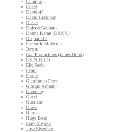
Clinique
Creed
Davidoff
David Beckham
Diesel
Dolce&Gabbana
Donna Karan (DKNY)
Dsquared 2
Escentric Molecules
Эстии
Eon Productions (James Bond)
EX NIHILO
Elie Saab
Fendi
Ferrari
Gianfranco Ferre
Giorgio Armani
Givenchy
Gucci
Guerlain
Guess
Hermes
Hugo Boss
Issey Miyake
J'ose Eisenberg