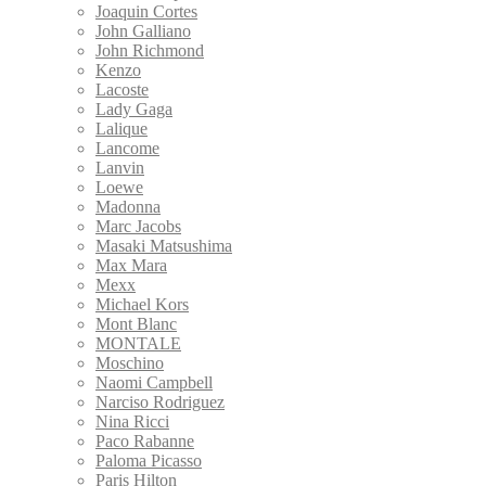
Joaquin Cortes
John Galliano
John Richmond
Kenzo
Lacoste
Lady Gaga
Lalique
Lancome
Lanvin
Loewe
Madonna
Marc Jacobs
Masaki Matsushima
Max Mara
Mexx
Michael Kors
Mont Blanc
MONTALE
Moschino
Naomi Campbell
Narciso Rodriguez
Nina Ricci
Paco Rabanne
Paloma Picasso
Paris Hilton