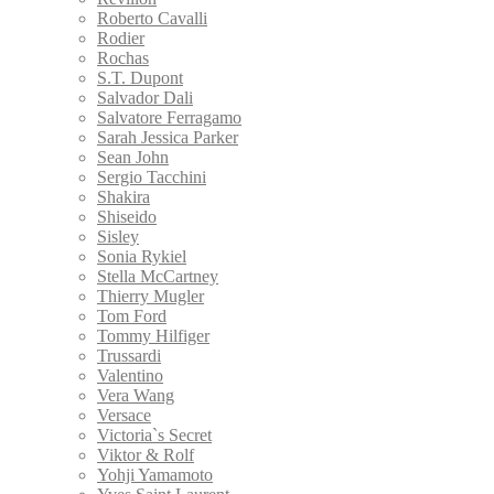
Roberto Cavalli
Rodier
Rochas
S.T. Dupont
Salvador Dali
Salvatore Ferragamo
Sarah Jessica Parker
Sean John
Sergio Tacchini
Shakira
Shiseido
Sisley
Sonia Rykiel
Stella McCartney
Thierry Mugler
Tom Ford
Tommy Hilfiger
Trussardi
Valentino
Vera Wang
Versace
Victoria`s Secret
Viktor & Rolf
Yohji Yamamoto