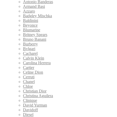
Antonio Banderas
Armand Basi
Azzaro
Badgley Mischka
Baldinini
Beyonce
Blumarine
Britney Spears
Bruno Banani
Burberry
Bvlgari
Cacharel
Calvin Klein
Carolina Herrera
Cartier
Celine Dion
Cerruti
Chanel
Chloe
Christian Dior
Christina Aguilera
Clinique
David Yurman
Davidoff
Diesel