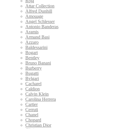
Roja
Attar Collection
Alfred Dunhill
Amouage
Angel Schlesser
Antonio Banderas
Aramis
Armand Basi
Azzaro
Baldessarini
Bogart
Bentley
Bruno Banani
Burberry
Bugatti
Bvlgari
Cacharel
Caldion
Calvin Klein
Carolina Herrera
Cartier
Cerruti
Chanel
Chopard
Christian Dior