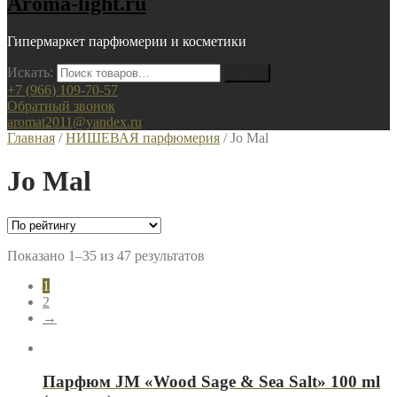
Aroma-light.ru
Гипермаркет парфюмерии и косметики
Искать:
+7 (966) 109-70-57
Обратный звонок
aromat2011@yandex.ru
Главная
/
НИШЕВАЯ парфюмерия
/ Jo Mal
Jo Mal
Показано 1–35 из 47 результатов
1
2
→
Парфюм JМ «Wood Sage & Sea Salt» 100 ml