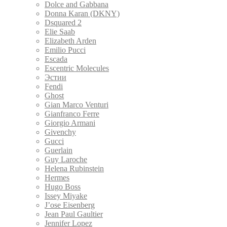
Dolce and Gabbana
Donna Karan (DKNY)
Dsquared 2
Elie Saab
Elizabeth Arden
Emilio Pucci
Escada
Escentric Molecules
Эстии
Fendi
Ghost
Gian Marco Venturi
Gianfranco Ferre
Giorgio Armani
Givenchy
Gucci
Guerlain
Guy Laroche
Helena Rubinstein
Hermes
Hugo Boss
Issey Miyake
J’ose Eisenberg
Jean Paul Gaultier
Jennifer Lopez