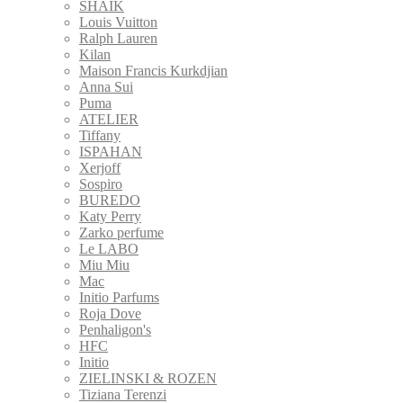
SHAIK
Louis Vuitton
Ralph Lauren
Kilan
Maison Francis Kurkdjian
Anna Sui
Puma
ATELIER
Tiffany
ISPAHAN
Xerjoff
Sospiro
BUREDO
Katy Perry
Zarko perfume
Le LABO
Miu Miu
Mac
Initio Parfums
Roja Dove
Penhaligon's
HFC
Initio
ZIELINSKI & ROZEN
Tiziana Terenzi