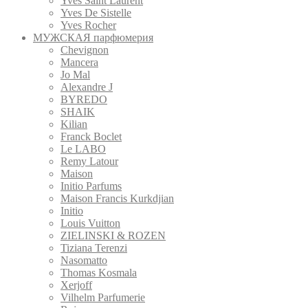
Yves Saint Laurent
Yves De Sistelle
Yves Rocher
МУЖСКАЯ парфюмерия
Chevignon
Mancera
Jo Mal
Alexandre J
BYREDO
SHAIK
Kilian
Franck Boclet
Le LABO
Remy Latour
Maison
Initio Parfums
Maison Francis Kurkdjian
Initio
Louis Vuitton
ZIELINSKI & ROZEN
Tiziana Terenzi
Nasomatto
Thomas Kosmala
Xerjoff
Vilhelm Parfumerie