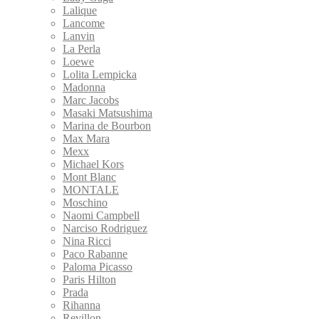
Lalique
Lancome
Lanvin
La Perla
Loewe
Lolita Lempicka
Madonna
Marc Jacobs
Masaki Matsushima
Marina de Bourbon
Max Mara
Mexx
Michael Kors
Mont Blanc
MONTALE
Moschino
Naomi Campbell
Narciso Rodriguez
Nina Ricci
Paco Rabanne
Paloma Picasso
Paris Hilton
Prada
Rihanna
Revillon