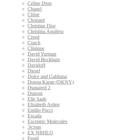
Celine Dion
Chanel
Chloe
Chopard
Christian Dior
Christina Aguilera
Creed
Coach
Clinique
David Yurman
David Beckham
Davidoff
Diesel
Dolce and Gabbana
Donna Karan (DKNY)
Dsquared 2
Dupont
Elie Saab
Elizabeth Arden
Emilio Pucci
Escada
Escentric Molecules
Эстии
EX NIHILO
Fendi