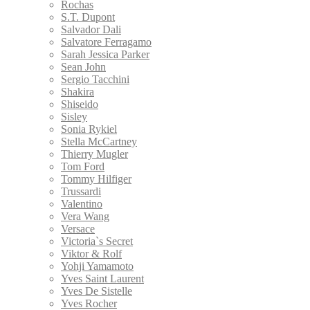
Rochas
S.T. Dupont
Salvador Dali
Salvatore Ferragamo
Sarah Jessica Parker
Sean John
Sergio Tacchini
Shakira
Shiseido
Sisley
Sonia Rykiel
Stella McCartney
Thierry Mugler
Tom Ford
Tommy Hilfiger
Trussardi
Valentino
Vera Wang
Versace
Victoria`s Secret
Viktor & Rolf
Yohji Yamamoto
Yves Saint Laurent
Yves De Sistelle
Yves Rocher