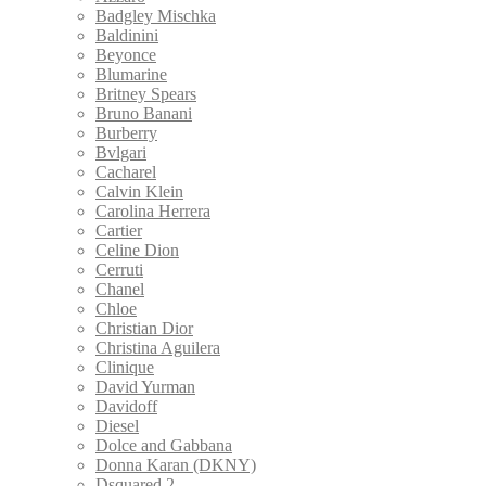
Badgley Mischka
Baldinini
Beyonce
Blumarine
Britney Spears
Bruno Banani
Burberry
Bvlgari
Cacharel
Calvin Klein
Carolina Herrera
Cartier
Celine Dion
Cerruti
Chanel
Chloe
Christian Dior
Christina Aguilera
Clinique
David Yurman
Davidoff
Diesel
Dolce and Gabbana
Donna Karan (DKNY)
Dsquared 2