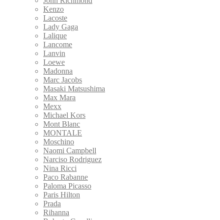
John Richmond
Kenzo
Lacoste
Lady Gaga
Lalique
Lancome
Lanvin
Loewe
Madonna
Marc Jacobs
Masaki Matsushima
Max Mara
Mexx
Michael Kors
Mont Blanc
MONTALE
Moschino
Naomi Campbell
Narciso Rodriguez
Nina Ricci
Paco Rabanne
Paloma Picasso
Paris Hilton
Prada
Rihanna