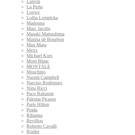
Lanvin
La Perla
Loewe
Lolita Lempicka
Madonna
Marc Jacobs
Masaki Matsushima
Marina de Bourbon
Max Mara
Mexx
Michael Kors
Mont Blanc
MONTALE
Moschino
Naomi Campbell
Narciso Rodriguez
Nina Ricci
Paco Rabanne
Paloma Picasso
Paris Hilton
Prada
Rihanna
Revillon
Roberto Cavalli
Rodier