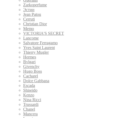
Guerlain
Zarkoperfume
Эстии
Jean Patou
Cerruti
Christian Dior
Memo
VICTORIA'S SECRET
Lancome
Salvatore Ferragamo
Yves Saint Laurent
Thierry Mugler
Hermes
Bvlgari
Givenchy
Hugo Boss
Cacharel
Dolce Gabbana
Escada
Shiseido
Kenzo
Nina Ricci
Trussardi
Chanel
Mancera