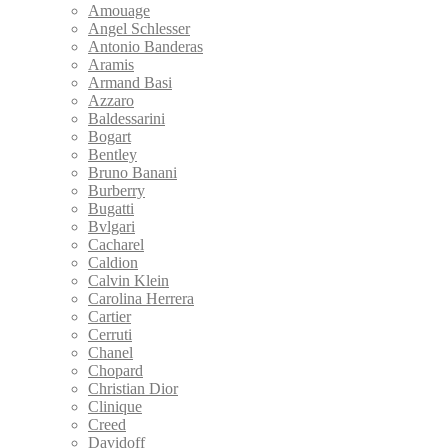
Amouage
Angel Schlesser
Antonio Banderas
Aramis
Armand Basi
Azzaro
Baldessarini
Bogart
Bentley
Bruno Banani
Burberry
Bugatti
Bvlgari
Cacharel
Caldion
Calvin Klein
Carolina Herrera
Cartier
Cerruti
Chanel
Chopard
Christian Dior
Clinique
Creed
Davidoff