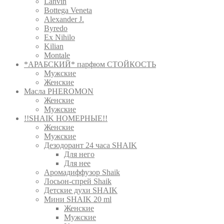
Lanvin
Bottega Veneta
Alexander J.
Byredo
Ex Nihilo
Kilian
Montale
*АРАБСКИЙ* парфюм СТОЙКОСТЬ
Мужские
Женские
Масла PHEROMON
Женские
Мужские
!!SHAIK НОМЕРНЫЕ!!
Женские
Мужские
Дезодорант 24 часа SHAIK
Для него
Для нее
Аромадиффузор Shaik
Лосьон-спрей Shaik
Детские духи SHAIK
Мини SHAIK 20 ml
Женские
Мужские