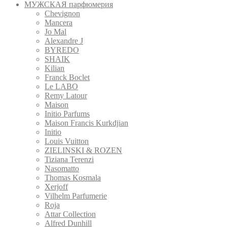
МУЖСКАЯ парфюмерия
Chevignon
Mancera
Jo Mal
Alexandre J
BYREDO
SHAIK
Kilian
Franck Boclet
Le LABO
Remy Latour
Maison
Initio Parfums
Maison Francis Kurkdjian
Initio
Louis Vuitton
ZIELINSKI & ROZEN
Tiziana Terenzi
Nasomatto
Thomas Kosmala
Xerjoff
Vilhelm Parfumerie
Roja
Attar Collection
Alfred Dunhill