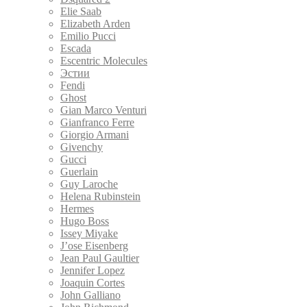
Elie Saab
Elizabeth Arden
Emilio Pucci
Escada
Escentric Molecules
Эстии
Fendi
Ghost
Gian Marco Venturi
Gianfranco Ferre
Giorgio Armani
Givenchy
Gucci
Guerlain
Guy Laroche
Helena Rubinstein
Hermes
Hugo Boss
Issey Miyake
J’ose Eisenberg
Jean Paul Gaultier
Jennifer Lopez
Joaquin Cortes
John Galliano