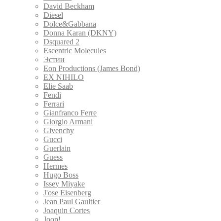
David Beckham
Diesel
Dolce&Gabbana
Donna Karan (DKNY)
Dsquared 2
Escentric Molecules
Эстии
Eon Productions (James Bond)
EX NIHILO
Elie Saab
Fendi
Ferrari
Gianfranco Ferre
Giorgio Armani
Givenchy
Gucci
Guerlain
Guess
Hermes
Hugo Boss
Issey Miyake
J'ose Eisenberg
Jean Paul Gaultier
Joaquin Cortes
Joop!