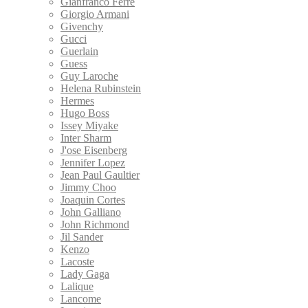
Gianfranco Ferre
Giorgio Armani
Givenchy
Gucci
Guerlain
Guess
Guy Laroche
Helena Rubinstein
Hermes
Hugo Boss
Issey Miyake
Inter Sharm
J'ose Eisenberg
Jennifer Lopez
Jean Paul Gaultier
Jimmy Choo
Joaquin Cortes
John Galliano
John Richmond
Jil Sander
Kenzo
Lacoste
Lady Gaga
Lalique
Lancome