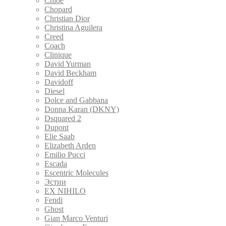
Chloe
Chopard
Christian Dior
Christina Aguilera
Creed
Coach
Clinique
David Yurman
David Beckham
Davidoff
Diesel
Dolce and Gabbana
Donna Karan (DKNY)
Dsquared 2
Dupont
Elie Saab
Elizabeth Arden
Emilio Pucci
Escada
Escentric Molecules
Эстии
EX NIHILO
Fendi
Ghost
Gian Marco Venturi