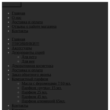
Навигация
Главная
О нас
Доставка и оплата
Отзывы о работе магазина
Контакты
Главная
!!!НОВИНКИ!!!
Аксессуары
Дезодоранты спрей
Для него
Для нее
Декоративная косметика
Доставка и оплата
Заказ обратного звонка
Компактный парфюм
Масла с фероменами 7/10 мл.
Парфюм «ручка» 15 мл.
Парфюм 25 мл.
Парфюм 45 мл.
Парфюм алюминий 65мл.
Контакты
Корзина