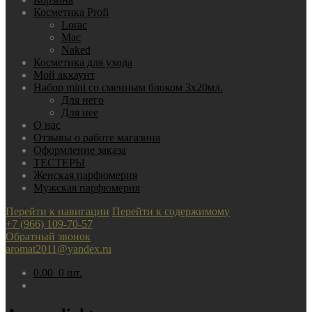
Косметика Profi
Lorac
Mac
Nаked
Косметика для ухода
Мой аккаунт
Набор mini со сменным блоком 3х20мл.
Для него
Для нее
О нас
Отзывы о работе магазина
Оформление заказа
ТЕСТЕРЫ
Женская парфюмерия
Мужская парфюмерия
Перейти к навигации
Перейти к содержимому
+7 (966) 109-70-57
Обратный звонок
aromat2011@yandex.ru
0.00
0 шт.