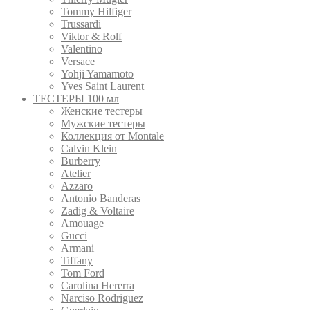
Tommy Hilfiger
Trussardi
Viktor & Rolf
Valentino
Versace
Yohji Yamamoto
Yves Saint Laurent
ТЕСТЕРЫ 100 мл
Женские тестеры
Мужские тестеры
Коллекция от Montale
Calvin Klein
Burberry
Atelier
Azzaro
Antonio Banderas
Zadig & Voltaire
Amouage
Gucci
Armani
Tiffany
Tom Ford
Carolina Hererra
Narciso Rodriguez