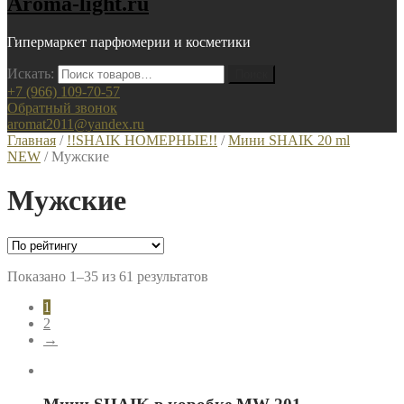
Aroma-light.ru
Гипермаркет парфюмерии и косметики
Искать:
+7 (966) 109-70-57
Обратный звонок
aromat2011@yandex.ru
Главная
/
!!SHAIK НОМЕРНЫЕ!!
/
Мини SHAIK 20 ml
NEW
/ Мужские
Мужские
Показано 1–35 из 61 результатов
1
2
→