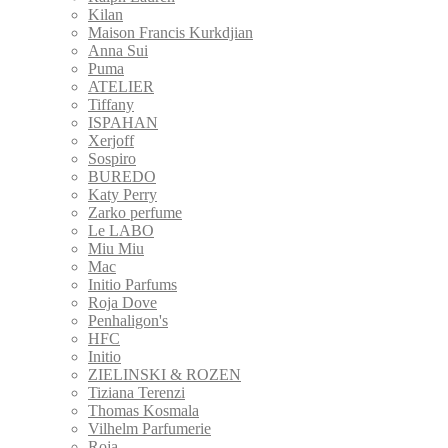
Kilan
Maison Francis Kurkdjian
Anna Sui
Puma
ATELIER
Tiffany
ISPAHAN
Xerjoff
Sospiro
BUREDO
Katy Perry
Zarko perfume
Le LABO
Miu Miu
Mac
Initio Parfums
Roja Dove
Penhaligon's
HFC
Initio
ZIELINSKI & ROZEN
Tiziana Terenzi
Thomas Kosmala
Vilhelm Parfumerie
Roja