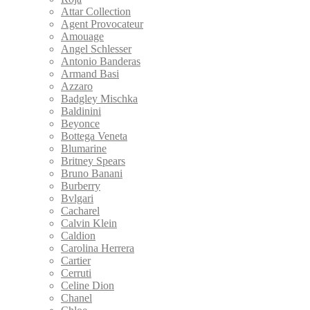
Attar Collection
Agent Provocateur
Amouage
Angel Schlesser
Antonio Banderas
Armand Basi
Azzaro
Badgley Mischka
Baldinini
Beyonce
Bottega Veneta
Blumarine
Britney Spears
Bruno Banani
Burberry
Bvlgari
Cacharel
Calvin Klein
Caldion
Carolina Herrera
Cartier
Cerruti
Celine Dion
Chanel