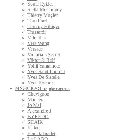
Sonia Rykiel
Stella McCartney
Thierry Mugler
Tom Ford
Tommy Hilfiger
Trussardi
Valentino
Vera Wang
Versace
Victoria`s Secret
Viktor & Rolf
Yohji Yamamoto
Yves Saint Laurent
Yves De Sistelle
Yves Rocher
МУЖСКАЯ парфюмерия
Chevignon
Mancera
Jo Mal
Alexandre J
BYREDO
SHAIK
Kilian
Franck Boclet
Le LABO