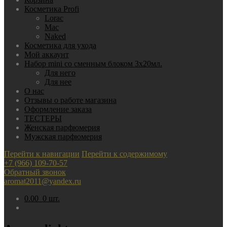
Косметика Profi
Lorac
Mac
Nаked
Косметика для ухода
Мой аккаунт
Набор mini со сменным блоком 3х20мл.
Для него
Для нее
О нас
Отзывы о работе магазина
Оформление заказа
ТЕСТЕРЫ
Женская парфюмерия
Мужская парфюмерия
Перейти к навигации
Перейти к содержимому
+7 (966) 109-70-57
Обратный звонок
aromat2011@yandex.ru
0.00
0 шт.