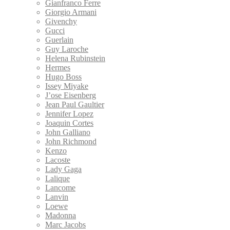
Gianfranco Ferre
Giorgio Armani
Givenchy
Gucci
Guerlain
Guy Laroche
Helena Rubinstein
Hermes
Hugo Boss
Issey Miyake
J’ose Eisenberg
Jean Paul Gaultier
Jennifer Lopez
Joaquin Cortes
John Galliano
John Richmond
Kenzo
Lacoste
Lady Gaga
Lalique
Lancome
Lanvin
Loewe
Madonna
Marc Jacobs