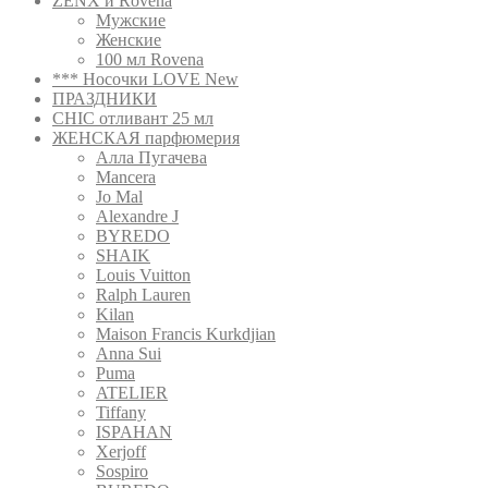
ZENX и Rovena
Мужские
Женские
100 мл Rovena
*** Носочки LOVE New
ПРАЗДНИКИ
CHIC отливант 25 мл
ЖЕНСКАЯ парфюмерия
Алла Пугачева
Mancera
Jo Mal
Alexandre J
BYREDO
SHAIK
Louis Vuitton
Ralph Lauren
Kilan
Maison Francis Kurkdjian
Anna Sui
Puma
ATELIER
Tiffany
ISPAHAN
Xerjoff
Sospiro