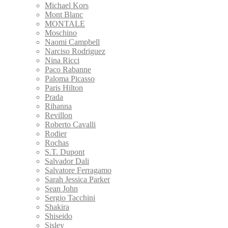
Michael Kors
Mont Blanc
MONTALE
Moschino
Naomi Campbell
Narciso Rodriguez
Nina Ricci
Paco Rabanne
Paloma Picasso
Paris Hilton
Prada
Rihanna
Revillon
Roberto Cavalli
Rodier
Rochas
S.T. Dupont
Salvador Dali
Salvatore Ferragamo
Sarah Jessica Parker
Sean John
Sergio Tacchini
Shakira
Shiseido
Sisley