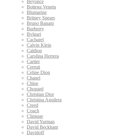
Beyonce
Bottega Veneta
Blumarine
Britney Spears
Bruno Banani
Burberry
Bvlgari
Cacharel
Calvin Klein
Caldion
Carolina Herrera
Cartier
Cerruti
Celine Dion
Chanel
Chloe
Chopard
Christian Dior
Christina Aguilera
Creed
Coach
Clinique
David Yurman
David Beckham
Davidoff