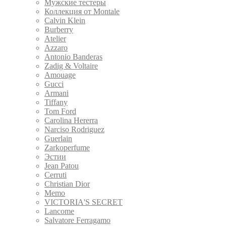
Мужские тестеры
Коллекция от Montale
Calvin Klein
Burberry
Atelier
Azzaro
Antonio Banderas
Zadig & Voltaire
Amouage
Gucci
Armani
Tiffany
Tom Ford
Carolina Hererra
Narciso Rodriguez
Guerlain
Zarkoperfume
Эстии
Jean Patou
Cerruti
Christian Dior
Memo
VICTORIA'S SECRET
Lancome
Salvatore Ferragamo