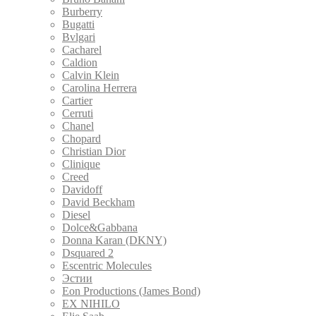
Burberry
Bugatti
Bvlgari
Cacharel
Caldion
Calvin Klein
Carolina Herrera
Cartier
Cerruti
Chanel
Chopard
Christian Dior
Clinique
Creed
Davidoff
David Beckham
Diesel
Dolce&Gabbana
Donna Karan (DKNY)
Dsquared 2
Escentric Molecules
Эстии
Eon Productions (James Bond)
EX NIHILO