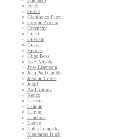
Elie Saab
Fendi
Ferrari
Gianfranco Ferre
Giorgio Armani
Givenchy
Gucci
Guerlain
Guess
Hermes
Hugo Boss
Issey Miyake
J'ose Eisenberg
Jean Paul Gaultier
Joaquin Cortes
Joop!
Karl Antony
Kenzo
Lacoste
Lalique
Lanvin
Lancome
Loewe
Lolita Lempicka
Mandarina Duck