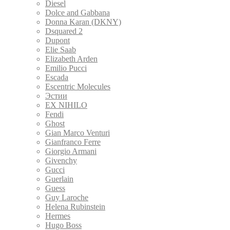
Diesel
Dolce and Gabbana
Donna Karan (DKNY)
Dsquared 2
Dupont
Elie Saab
Elizabeth Arden
Emilio Pucci
Escada
Escentric Molecules
Эстии
EX NIHILO
Fendi
Ghost
Gian Marco Venturi
Gianfranco Ferre
Giorgio Armani
Givenchy
Gucci
Guerlain
Guess
Guy Laroche
Helena Rubinstein
Hermes
Hugo Boss