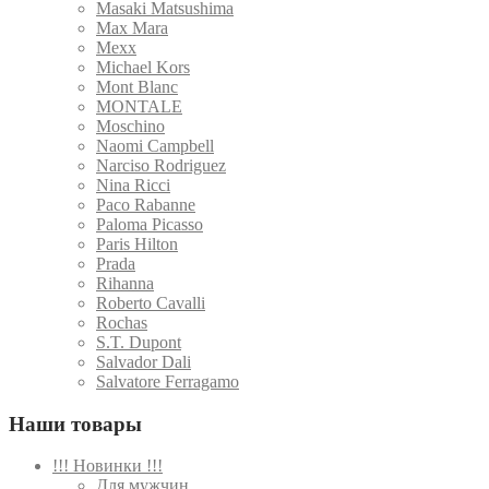
Masaki Matsushima
Max Mara
Mexx
Michael Kors
Mont Blanc
MONTALE
Moschino
Naomi Campbell
Narciso Rodriguez
Nina Ricci
Paco Rabanne
Paloma Picasso
Paris Hilton
Prada
Rihanna
Roberto Cavalli
Rochas
S.T. Dupont
Salvador Dali
Salvatore Ferragamo
Наши товары
!!! Новинки !!!
Для мужчин