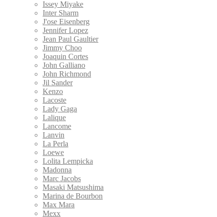
Issey Miyake
Inter Sharm
J'ose Eisenberg
Jennifer Lopez
Jean Paul Gaultier
Jimmy Choo
Joaquin Cortes
John Galliano
John Richmond
Jil Sander
Kenzo
Lacoste
Lady Gaga
Lalique
Lancome
Lanvin
La Perla
Loewe
Lolita Lempicka
Madonna
Marc Jacobs
Masaki Matsushima
Marina de Bourbon
Max Mara
Mexx