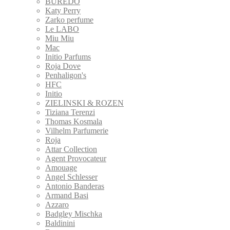
BUREDO
Katy Perry
Zarko perfume
Le LABO
Miu Miu
Mac
Initio Parfums
Roja Dove
Penhaligon's
HFC
Initio
ZIELINSKI & ROZEN
Tiziana Terenzi
Thomas Kosmala
Vilhelm Parfumerie
Roja
Attar Collection
Agent Provocateur
Amouage
Angel Schlesser
Antonio Banderas
Armand Basi
Azzaro
Badgley Mischka
Baldinini