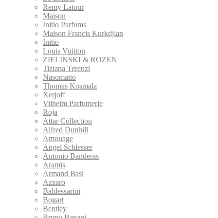
Remy Latour
Maison
Initio Parfums
Maison Francis Kurkdjian
Initio
Louis Vuitton
ZIELINSKI & ROZEN
Tiziana Terenzi
Nasomatto
Thomas Kosmala
Xerjoff
Vilhelm Parfumerie
Roja
Attar Collection
Alfred Dunhill
Amouage
Angel Schlesser
Antonio Banderas
Aramis
Armand Basi
Azzaro
Baldessarini
Bogart
Bentley
Bruno Banani