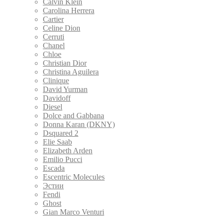
Calvin Klein
Carolina Herrera
Cartier
Celine Dion
Cerruti
Chanel
Chloe
Christian Dior
Christina Aguilera
Clinique
David Yurman
Davidoff
Diesel
Dolce and Gabbana
Donna Karan (DKNY)
Dsquared 2
Elie Saab
Elizabeth Arden
Emilio Pucci
Escada
Escentric Molecules
Эстии
Fendi
Ghost
Gian Marco Venturi