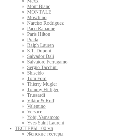
Mexx
Mont Blanc
MONTALE
Moschino
Narciso Rodriguez
Paco Rabanne
Paris Hilton
Prada
Ralph Lauren
S.T. Dupont
Salvador Dali
Salvatore Ferragamo
Sergio Tacchini
Shiseido
Tom Ford
Thierry Mugler
Tommy Hilfiger
Trussardi
Viktor & Rolf
Valentino
Versace
Yohji Yamamoto
Yves Saint Laurent
ТЕСТЕРЫ 100 мл
Женские тестеры