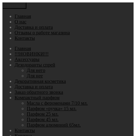
Навигация
Главная
О нас
Доставка и оплата
Отзывы о работе магазина
Контакты
Главная
!!!НОВИНКИ!!!
Аксессуары
Дезодоранты спрей
Для него
Для нее
Декоративная косметика
Доставка и оплата
Заказ обратного звонка
Компактный парфюм
Масла с фероменами 7/10 мл.
Парфюм «ручка» 15 мл.
Парфюм 25 мл.
Парфюм 45 мл.
Парфюм алюминий 65мл.
Контакты
Корзина