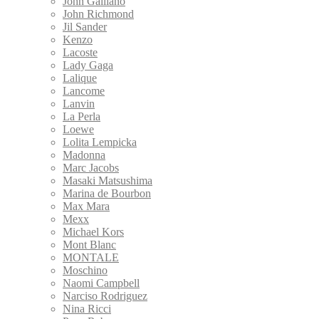
John Galliano
John Richmond
Jil Sander
Kenzo
Lacoste
Lady Gaga
Lalique
Lancome
Lanvin
La Perla
Loewe
Lolita Lempicka
Madonna
Marc Jacobs
Masaki Matsushima
Marina de Bourbon
Max Mara
Mexx
Michael Kors
Mont Blanc
MONTALE
Moschino
Naomi Campbell
Narciso Rodriguez
Nina Ricci