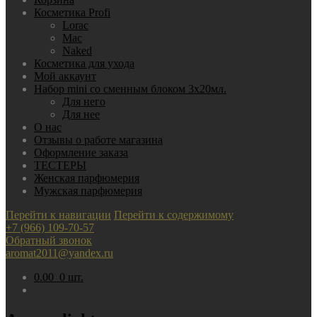
Косметика Profi
Lorac
Mac
Nаked
Косметика для ухода
Мой аккаунт
Набор mini со сменным блоком 3х20мл.
Для него
Для нее
О нас
Отзывы о работе магазина
Оформление заказа
ТЕСТЕРЫ
Женская парфюмерия
Мужская парфюмерия
Перейти к навигации
Перейти к содержимому
+7 (966) 109-70-57
Обратный звонок
aromat2011@yandex.ru
0.00
0 шт.