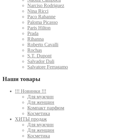
Narciso Rodriguez
Nina Ricci
Paco Rabanne
Paloma Picasso
Paris Hilton
Prada
Rihanna
Roberto Cavalli
Rochas
S.T. Dupont
Salvador Dali
Salvatore Ferragamo
Наши товары
!!! Новинки !!!
Для мужчин
Для женщин
Компакт парфюм
Косметика
ХИТЫ продаж
Для мужчин
Для женщин
Косметика