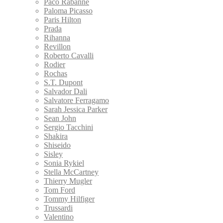
Paco Rabanne
Paloma Picasso
Paris Hilton
Prada
Rihanna
Revillon
Roberto Cavalli
Rodier
Rochas
S.T. Dupont
Salvador Dali
Salvatore Ferragamo
Sarah Jessica Parker
Sean John
Sergio Tacchini
Shakira
Shiseido
Sisley
Sonia Rykiel
Stella McCartney
Thierry Mugler
Tom Ford
Tommy Hilfiger
Trussardi
Valentino