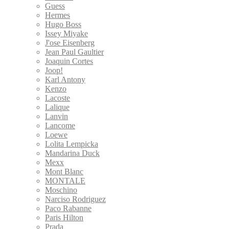
Guess
Hermes
Hugo Boss
Issey Miyake
J'ose Eisenberg
Jean Paul Gaultier
Joaquin Cortes
Joop!
Karl Antony
Kenzo
Lacoste
Lalique
Lanvin
Lancome
Loewe
Lolita Lempicka
Mandarina Duck
Mexx
Mont Blanc
MONTALE
Moschino
Narciso Rodriguez
Paco Rabanne
Paris Hilton
Prada