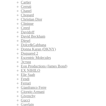
Cartier
Cerruti
Chanel
Chopard
Christian Dior
Clinique
Creed
Davidoff
David Beckham
Diesel
Dolce&Gabbana
Donna Karan (DKNY)
Dsquared 2
Escentric Molecules
Эстии
Eon Productions (James Bond)
EX NIHILO
Elie Saab
Fendi
Ferrari
Gianfranco Ferre
Giorgio Armani
Givenchy
Gucci
Guerlain