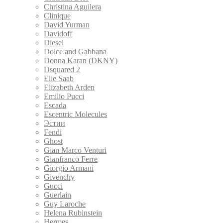
Christina Aguilera
Clinique
David Yurman
Davidoff
Diesel
Dolce and Gabbana
Donna Karan (DKNY)
Dsquared 2
Elie Saab
Elizabeth Arden
Emilio Pucci
Escada
Escentric Molecules
Эстии
Fendi
Ghost
Gian Marco Venturi
Gianfranco Ferre
Giorgio Armani
Givenchy
Gucci
Guerlain
Guy Laroche
Helena Rubinstein
Hermes