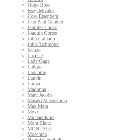
Hugo Boss
Issey Miyake
J’ose Eisenberg
Jean Paul Gaultier
Jennifer Lopez
Joaquin Cortes
John Galliano
John Richmond
Kenzo
Lacoste
Lady Gaga
Lalique
Lancome
Lanvin
Loewe
Madonna
Marc Jacobs
Masaki Matsushima
Max Mara
Mexx
Michael Kors
Mont Blanc
MONTALE
Moschino
Naomi Campbell