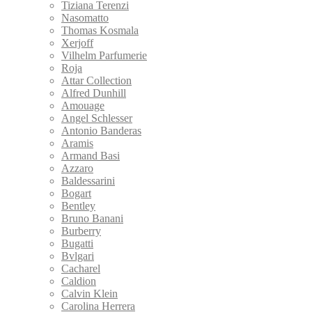
Tiziana Terenzi
Nasomatto
Thomas Kosmala
Xerjoff
Vilhelm Parfumerie
Roja
Attar Collection
Alfred Dunhill
Amouage
Angel Schlesser
Antonio Banderas
Aramis
Armand Basi
Azzaro
Baldessarini
Bogart
Bentley
Bruno Banani
Burberry
Bugatti
Bvlgari
Cacharel
Caldion
Calvin Klein
Carolina Herrera