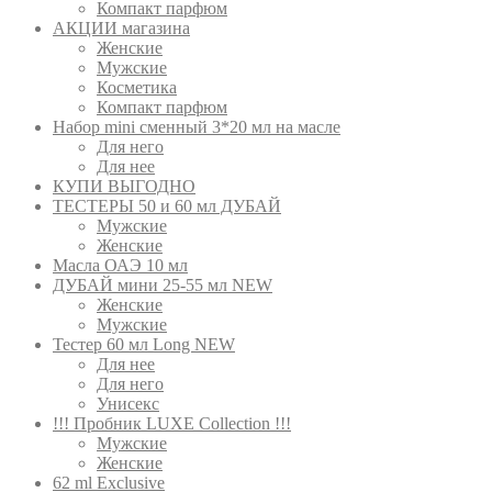
Компакт парфюм
АКЦИИ магазина
Женские
Мужские
Косметика
Компакт парфюм
Набор mini сменный 3*20 мл на масле
Для него
Для нее
КУПИ ВЫГОДНО
ТЕСТЕРЫ 50 и 60 мл ДУБАЙ
Мужские
Женские
Масла ОАЭ 10 мл
ДУБАЙ мини 25-55 мл NEW
Женские
Мужские
Тестер 60 мл Long NEW
Для нее
Для него
Унисекс
!!! Пробник LUXE Collection !!!
Мужские
Женские
62 ml Exclusive