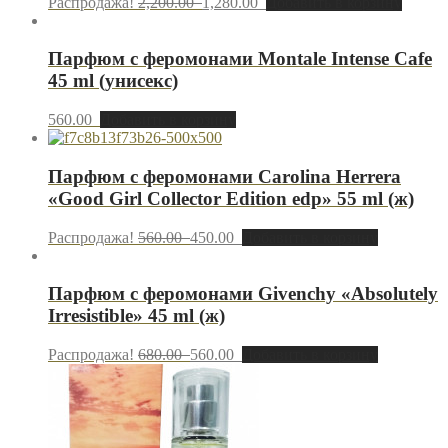
Распродажа!
2,200.00
1,280.00
Добавить в корзину
Парфюм с феромонами Montale Intense Cafe
45 ml (унисекс)
560.00
Добавить в корзину
Парфюм с феромонами Carolina Herrera
«Good Girl Collector Edition edp» 55 ml (ж)
Распродажа!
560.00
450.00
Добавить в корзину
Парфюм с феромонами Givenchy «Absolutely
Irresistible» 45 ml (ж)
Распродажа!
680.00
560.00
Добавить в корзину