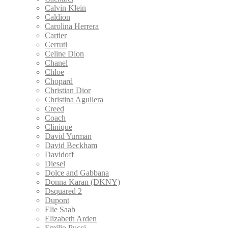
Calvin Klein
Caldion
Carolina Herrera
Cartier
Cerruti
Celine Dion
Chanel
Chloe
Chopard
Christian Dior
Christina Aguilera
Creed
Coach
Clinique
David Yurman
David Beckham
Davidoff
Diesel
Dolce and Gabbana
Donna Karan (DKNY)
Dsquared 2
Dupont
Elie Saab
Elizabeth Arden
Emilio Pucci