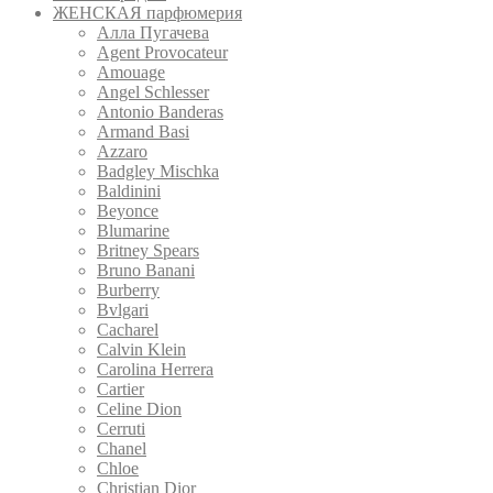
ЖЕНСКАЯ парфюмерия
Алла Пугачева
Agent Provocateur
Amouage
Angel Schlesser
Antonio Banderas
Armand Basi
Azzaro
Badgley Mischka
Baldinini
Beyonce
Blumarine
Britney Spears
Bruno Banani
Burberry
Bvlgari
Cacharel
Calvin Klein
Carolina Herrera
Cartier
Celine Dion
Cerruti
Chanel
Chloe
Christian Dior