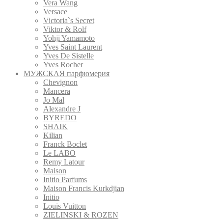
Vera Wang
Versace
Victoria`s Secret
Viktor & Rolf
Yohji Yamamoto
Yves Saint Laurent
Yves De Sistelle
Yves Rocher
МУЖСКАЯ парфюмерия
Chevignon
Mancera
Jo Mal
Alexandre J
BYREDO
SHAIK
Kilian
Franck Boclet
Le LABO
Remy Latour
Maison
Initio Parfums
Maison Francis Kurkdjian
Initio
Louis Vuitton
ZIELINSKI & ROZEN