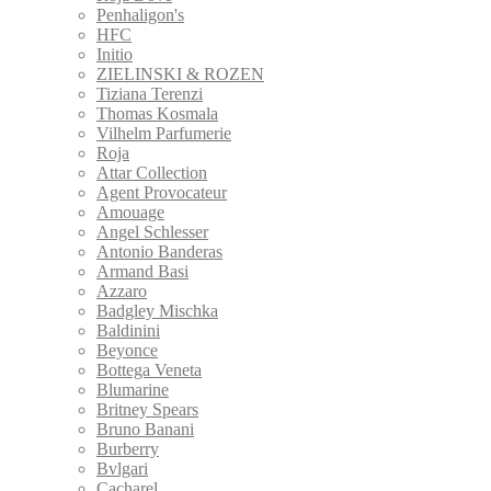
Penhaligon's
HFC
Initio
ZIELINSKI & ROZEN
Tiziana Terenzi
Thomas Kosmala
Vilhelm Parfumerie
Roja
Attar Collection
Agent Provocateur
Amouage
Angel Schlesser
Antonio Banderas
Armand Basi
Azzaro
Badgley Mischka
Baldinini
Beyonce
Bottega Veneta
Blumarine
Britney Spears
Bruno Banani
Burberry
Bvlgari
Cacharel