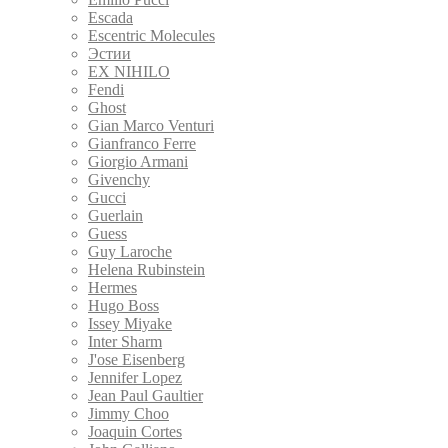
Escada
Escentric Molecules
Эстии
EX NIHILO
Fendi
Ghost
Gian Marco Venturi
Gianfranco Ferre
Giorgio Armani
Givenchy
Gucci
Guerlain
Guess
Guy Laroche
Helena Rubinstein
Hermes
Hugo Boss
Issey Miyake
Inter Sharm
J'ose Eisenberg
Jennifer Lopez
Jean Paul Gaultier
Jimmy Choo
Joaquin Cortes