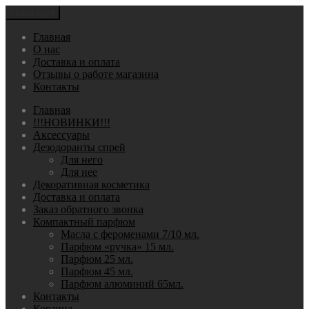
Навигация
Главная
О нас
Доставка и оплата
Отзывы о работе магазина
Контакты
Главная
!!!НОВИНКИ!!!
Аксессуары
Дезодоранты спрей
Для него
Для нее
Декоративная косметика
Доставка и оплата
Заказ обратного звонка
Компактный парфюм
Масла с фероменами 7/10 мл.
Парфюм «ручка» 15 мл.
Парфюм 25 мл.
Парфюм 45 мл.
Парфюм алюминий 65мл.
Контакты
Корзина