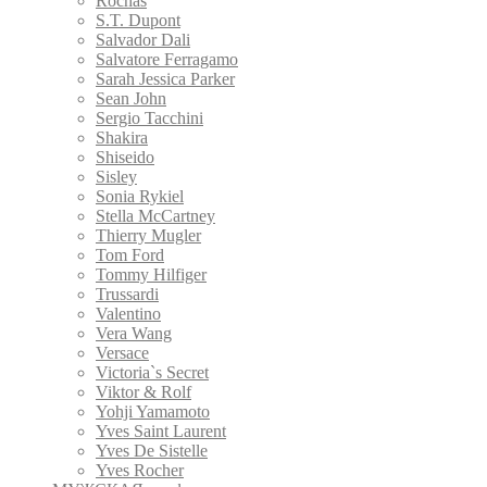
Rochas
S.T. Dupont
Salvador Dali
Salvatore Ferragamo
Sarah Jessica Parker
Sean John
Sergio Tacchini
Shakira
Shiseido
Sisley
Sonia Rykiel
Stella McCartney
Thierry Mugler
Tom Ford
Tommy Hilfiger
Trussardi
Valentino
Vera Wang
Versace
Victoria`s Secret
Viktor & Rolf
Yohji Yamamoto
Yves Saint Laurent
Yves De Sistelle
Yves Rocher