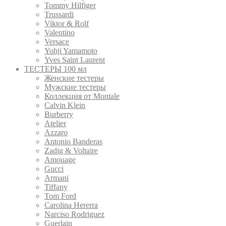
Tommy Hilfiger
Trussardi
Viktor & Rolf
Valentino
Versace
Yohji Yamamoto
Yves Saint Laurent
ТЕСТЕРЫ 100 мл
Женские тестеры
Мужские тестеры
Коллекция от Montale
Calvin Klein
Burberry
Atelier
Azzaro
Antonio Banderas
Zadig & Voltaire
Amouage
Gucci
Armani
Tiffany
Tom Ford
Carolina Hererra
Narciso Rodriguez
Guerlain