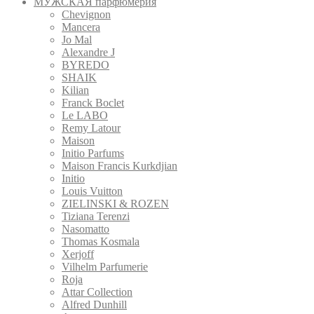
МУЖСКАЯ парфюмерия
Chevignon
Mancera
Jo Mal
Alexandre J
BYREDO
SHAIK
Kilian
Franck Boclet
Le LABO
Remy Latour
Maison
Initio Parfums
Maison Francis Kurkdjian
Initio
Louis Vuitton
ZIELINSKI & ROZEN
Tiziana Terenzi
Nasomatto
Thomas Kosmala
Xerjoff
Vilhelm Parfumerie
Roja
Attar Collection
Alfred Dunhill