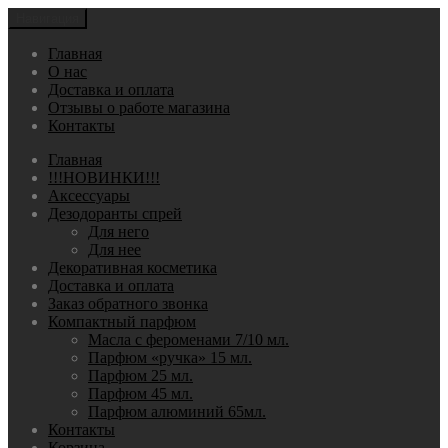
Навигация
Главная
О нас
Доставка и оплата
Отзывы о работе магазина
Контакты
Главная
!!!НОВИНКИ!!!
Аксессуары
Дезодоранты спрей
Для него
Для нее
Декоративная косметика
Доставка и оплата
Заказ обратного звонка
Компактный парфюм
Масла с фероменами 7/10 мл.
Парфюм «ручка» 15 мл.
Парфюм 25 мл.
Парфюм 45 мл.
Парфюм алюминий 65мл.
Контакты
Корзина