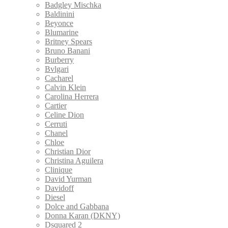
Badgley Mischka
Baldinini
Beyonce
Blumarine
Britney Spears
Bruno Banani
Burberry
Bvlgari
Cacharel
Calvin Klein
Carolina Herrera
Cartier
Celine Dion
Cerruti
Chanel
Chloe
Christian Dior
Christina Aguilera
Clinique
David Yurman
Davidoff
Diesel
Dolce and Gabbana
Donna Karan (DKNY)
Dsquared 2