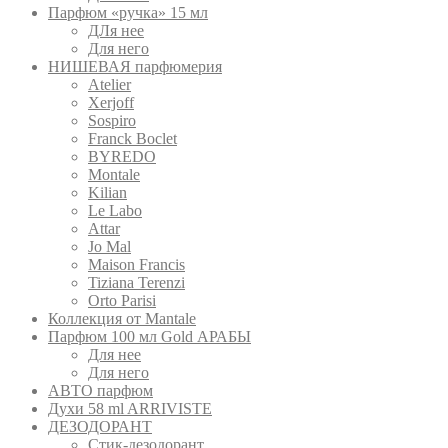
Парфюм «ручка» 15 мл
ДЛя нее
Для него
НИШЕВАЯ парфюмерия
Atelier
Xerjoff
Sospiro
Franck Boclet
BYREDO
Montale
Kilian
Le Labo
Attar
Jo Mal
Maison Francis
Tiziana Terenzi
Orto Parisi
Коллекция от Mantale
Парфюм 100 мл Gold АРАБЫ
Для нее
Для него
АВТО парфюм
Духи 58 ml ARRIVISTE
ДЕЗОДОРАНТ
Cтик-дезодорант