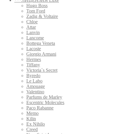
***ЛИЦЕНЗИЯ Luxe
Hugo Boss
Tom Ford
Zadig & Voltaire
Chloe
Attar
Lanvin
Lancome
Bottega Veneta
Lacoste
Giorgio Armani
Hermes
Tiffany
Victoria`s Secret
Byredo
Le Labo
Amouage
Valentino
Parfums de Marley
Escentric Molecules
Paco Rabanne
Memo
Kilin
Ex Nihilo
Creed