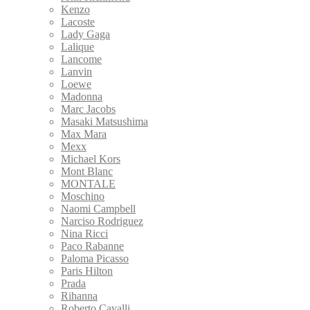
Kenzo
Lacoste
Lady Gaga
Lalique
Lancome
Lanvin
Loewe
Madonna
Marc Jacobs
Masaki Matsushima
Max Mara
Mexx
Michael Kors
Mont Blanc
MONTALE
Moschino
Naomi Campbell
Narciso Rodriguez
Nina Ricci
Paco Rabanne
Paloma Picasso
Paris Hilton
Prada
Rihanna
Roberto Cavalli