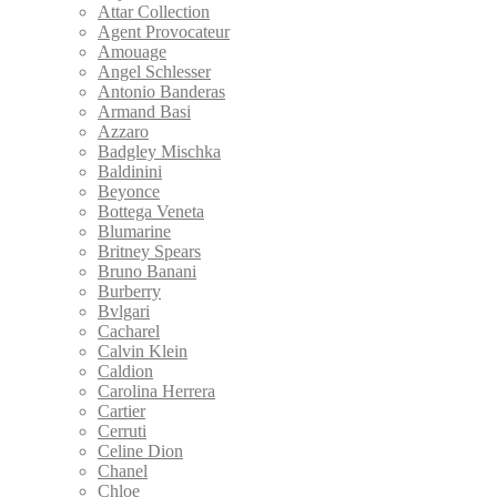
Attar Collection
Agent Provocateur
Amouage
Angel Schlesser
Antonio Banderas
Armand Basi
Azzaro
Badgley Mischka
Baldinini
Beyonce
Bottega Veneta
Blumarine
Britney Spears
Bruno Banani
Burberry
Bvlgari
Cacharel
Calvin Klein
Caldion
Carolina Herrera
Cartier
Cerruti
Celine Dion
Chanel
Chloe