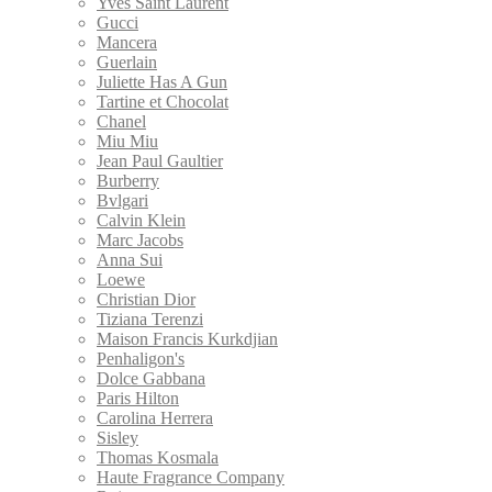
Yves Saint Laurent
Gucci
Mancera
Guerlain
Juliette Has A Gun
Tartine et Chocolat
Chanel
Miu Miu
Jean Paul Gaultier
Burberry
Bvlgari
Calvin Klein
Marс Jacobs
Anna Sui
Loewe
Christian Dior
Tiziana Terenzi
Maison Francis Kurkdjian
Penhaligon's
Dolce Gabbana
Paris Hilton
Carolina Herrera
Sisley
Thomas Kosmala
Haute Fragrance Company