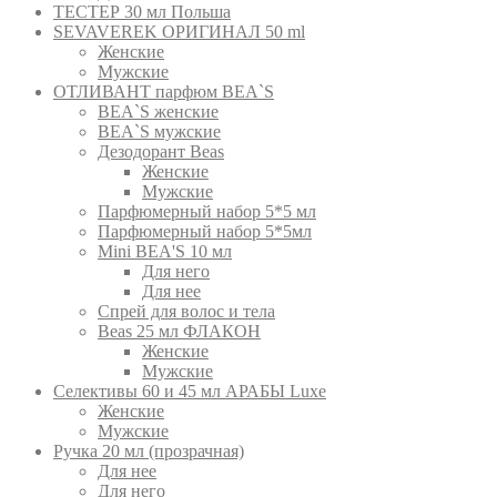
ТЕСТЕР 30 мл Польша
SEVAVEREK ОРИГИНАЛ 50 ml
Женские
Мужские
ОТЛИВАНТ парфюм BEA`S
BEA`S женские
BEA`S мужские
Дезодорант Beas
Женские
Мужские
Парфюмерный набор 5*5 мл
Парфюмерный набор 5*5мл
Mini BEA'S 10 мл
Для него
Для нее
Спрей для волос и тела
Beas 25 мл ФЛАКОН
Женские
Мужские
Селективы 60 и 45 мл АРАБЫ Luxe
Женские
Мужские
Ручка 20 мл (прозрачная)
Для нее
Для него