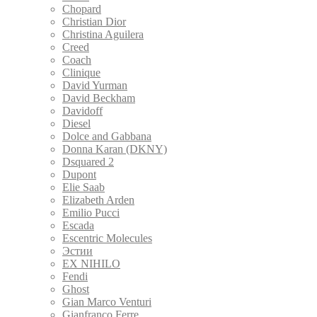
Chopard
Christian Dior
Christina Aguilera
Creed
Coach
Clinique
David Yurman
David Beckham
Davidoff
Diesel
Dolce and Gabbana
Donna Karan (DKNY)
Dsquared 2
Dupont
Elie Saab
Elizabeth Arden
Emilio Pucci
Escada
Escentric Molecules
Эстии
EX NIHILO
Fendi
Ghost
Gian Marco Venturi
Gianfranco Ferre