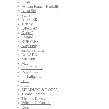
Kilan
Maison Francis Kurkdjian
Anna Sui
Puma
ATELIER
Tiffany
ISPAHAN
Xerjoff
Sospiro
BUREDO
Katy Perry
Zarko perfume
Le LABO
Miu Miu
Mac
Initio Parfums
Roja Dove
Penhaligon's
HFC
Initio
ZIELINSKI & ROZEN
Tiziana Terenzi
Thomas Kosmala
Vilhelm Parfumerie
Roja