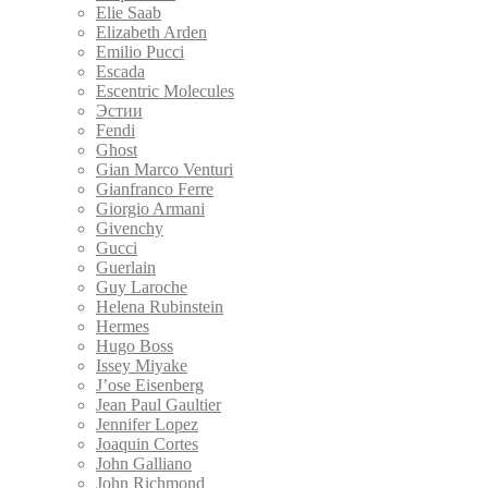
Elie Saab
Elizabeth Arden
Emilio Pucci
Escada
Escentric Molecules
Эстии
Fendi
Ghost
Gian Marco Venturi
Gianfranco Ferre
Giorgio Armani
Givenchy
Gucci
Guerlain
Guy Laroche
Helena Rubinstein
Hermes
Hugo Boss
Issey Miyake
J’ose Eisenberg
Jean Paul Gaultier
Jennifer Lopez
Joaquin Cortes
John Galliano
John Richmond