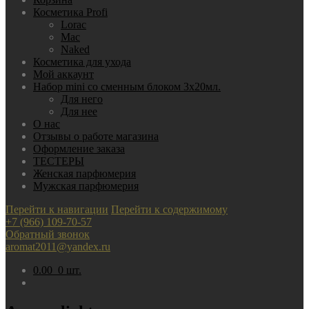
Косметика Profi
Lorac
Mac
Nаked
Косметика для ухода
Мой аккаунт
Набор mini со сменным блоком 3х20мл.
Для него
Для нее
О нас
Отзывы о работе магазина
Оформление заказа
ТЕСТЕРЫ
Женская парфюмерия
Мужская парфюмерия
Перейти к навигации
Перейти к содержимому
+7 (966) 109-70-57
Обратный звонок
aromat2011@yandex.ru
0.00
0 шт.