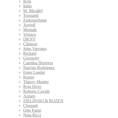
Roja
Initio
M. Micallef
Trussardi
Zarkoperfume
Xerjoff
Montale
Versace
DKNY
Clinique
John Varvatos
Richard
Givenchy
Carolina Hererera
Narciso Rodriguez
Estee Lauder
Kenzo
Thierry Mugler
Roja Dove
Roberto Cavalli
Azzaro
ZIELINSKI & ROZEN
Сhopard
Orto Parisi
Nina Ricci