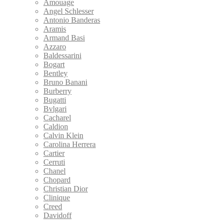
Amouage
Angel Schlesser
Antonio Banderas
Aramis
Armand Basi
Azzaro
Baldessarini
Bogart
Bentley
Bruno Banani
Burberry
Bugatti
Bvlgari
Cacharel
Caldion
Calvin Klein
Carolina Herrera
Cartier
Cerruti
Chanel
Chopard
Christian Dior
Clinique
Creed
Davidoff