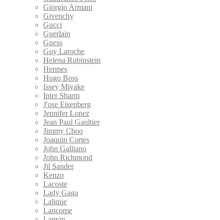
Giorgio Armani
Givenchy
Gucci
Guerlain
Guess
Guy Laroche
Helena Rubinstein
Hermes
Hugo Boss
Issey Miyake
Inter Sharm
J'ose Eisenberg
Jennifer Lopez
Jean Paul Gaultier
Jimmy Choo
Joaquin Cortes
John Galliano
John Richmond
Jil Sander
Kenzo
Lacoste
Lady Gaga
Lalique
Lancome
Lanvin