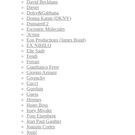
David Beckham
Diesel
Dolce&Gabbana
Donna Karan (DKNY)
Dsquared 2
Escentric Molecules
Эстии
Eon Productions (James Bond)
EX NIHILO
Elie Saab
Fendi
Ferrari
Gianfranco Ferre
Giorgio Armani
Givenchy
Gucci
Guerlain
Guess
Hermes
Hugo Boss
Issey Miyake
J'ose Eisenberg
Jean Paul Gaultier
Joaquin Cortes
Joop!