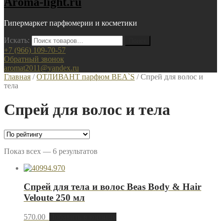
Aroma-light.ru
Гипермаркет парфюмерии и косметики
Искать:
+7 (966) 109-70-57
Обратный звонок
aromat2011@yandex.ru
Главная
/
ОТЛИВАНТ парфюм BEA`S
/ Спрей для волос и
тела
Спрей для волос и тела
Показ всех — 6 результатов
Спрей для тела и волос Beas Body & Hair
Veloute 250 мл
570.00
Добавить в корзину