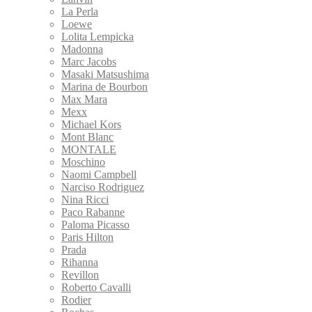
La Perla
Loewe
Lolita Lempicka
Madonna
Marc Jacobs
Masaki Matsushima
Marina de Bourbon
Max Mara
Mexx
Michael Kors
Mont Blanc
MONTALE
Moschino
Naomi Campbell
Narciso Rodriguez
Nina Ricci
Paco Rabanne
Paloma Picasso
Paris Hilton
Prada
Rihanna
Revillon
Roberto Cavalli
Rodier