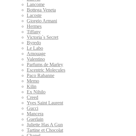
Lancome
Bottega Veneta
Lacoste
Giorgio Armani
Hermes
Tiffany
Victoria`s Secret
Byredo
Le Labo
Amouage
Valentino
Parfums de Marley
Escentric Molecules
Paco Rabanne
Memo
Kilin
Ex Nihilo
Creed
Yves Saint Laurent
Gucci
Mancera
Guerlain
Juliette Has A Gun
Tartine et Chocolat
Chanel