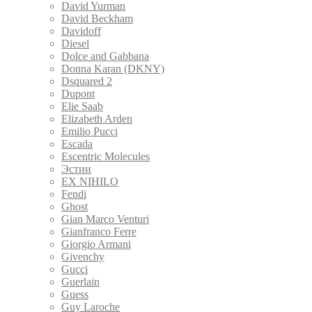
David Yurman
David Beckham
Davidoff
Diesel
Dolce and Gabbana
Donna Karan (DKNY)
Dsquared 2
Dupont
Elie Saab
Elizabeth Arden
Emilio Pucci
Escada
Escentric Molecules
Эстии
EX NIHILO
Fendi
Ghost
Gian Marco Venturi
Gianfranco Ferre
Giorgio Armani
Givenchy
Gucci
Guerlain
Guess
Guy Laroche