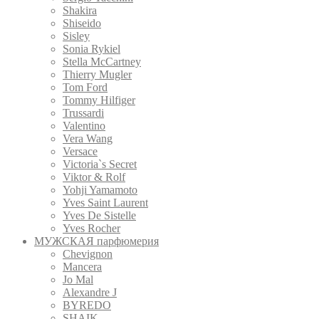
Shakira
Shiseido
Sisley
Sonia Rykiel
Stella McCartney
Thierry Mugler
Tom Ford
Tommy Hilfiger
Trussardi
Valentino
Vera Wang
Versace
Victoria`s Secret
Viktor & Rolf
Yohji Yamamoto
Yves Saint Laurent
Yves De Sistelle
Yves Rocher
МУЖСКАЯ парфюмерия
Chevignon
Mancera
Jo Mal
Alexandre J
BYREDO
SHAIK