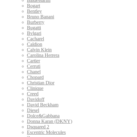
Baldessarini
Bogart
Bentley
Bruno Banani
Burberry
Bugatti
Bvlgari
Cacharel
Caldion
Calvin Klein
Carolina Herrera
Cartier
Cerruti
Chanel
Chopard
Christian Dior
Clinique
Creed
Davidoff
David Beckham
Diesel
Dolce&Gabbana
Donna Karan (DKNY)
Dsquared 2
Escentric Molecules