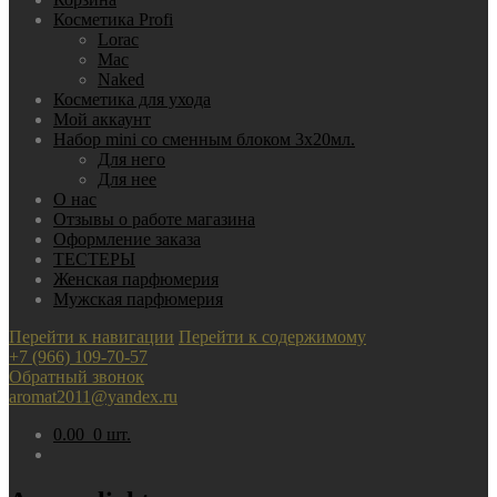
Косметика Profi
Lorac
Mac
Nаked
Косметика для ухода
Мой аккаунт
Набор mini со сменным блоком 3х20мл.
Для него
Для нее
О нас
Отзывы о работе магазина
Оформление заказа
ТЕСТЕРЫ
Женская парфюмерия
Мужская парфюмерия
Перейти к навигации
Перейти к содержимому
+7 (966) 109-70-57
Обратный звонок
aromat2011@yandex.ru
0.00
0 шт.