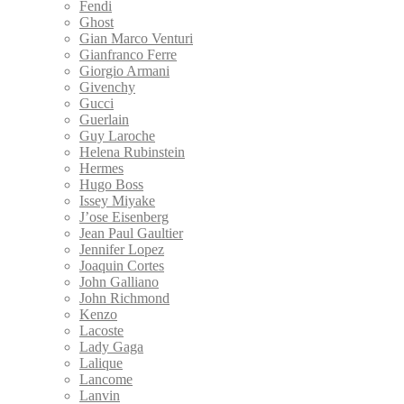
Fendi
Ghost
Gian Marco Venturi
Gianfranco Ferre
Giorgio Armani
Givenchy
Gucci
Guerlain
Guy Laroche
Helena Rubinstein
Hermes
Hugo Boss
Issey Miyake
J’ose Eisenberg
Jean Paul Gaultier
Jennifer Lopez
Joaquin Cortes
John Galliano
John Richmond
Kenzo
Lacoste
Lady Gaga
Lalique
Lancome
Lanvin