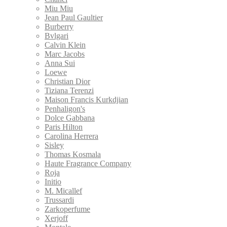
Miu Miu
Jean Paul Gaultier
Burberry
Bvlgari
Calvin Klein
Marс Jacobs
Anna Sui
Loewe
Christian Dior
Tiziana Terenzi
Maison Francis Kurkdjian
Penhaligon's
Dolce Gabbana
Paris Hilton
Carolina Herrera
Sisley
Thomas Kosmala
Haute Fragrance Company
Roja
Initio
M. Micallef
Trussardi
Zarkoperfume
Xerjoff