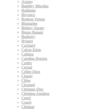
Azzaro
Badgley Mischka
Baldinini
Beyonce
Bottega Veneta
Blumarine
Britney Spears
Bruno Banani
Burberry
Bvlgari
Cacharel
Calvin Klein
Caldion
Carolina Herrera
Cartier
Cerruti
Celine Dion
Chanel
Chloe
Chopard
Christian Dior
Christina Aguilera
Creed
Coach
Clinique