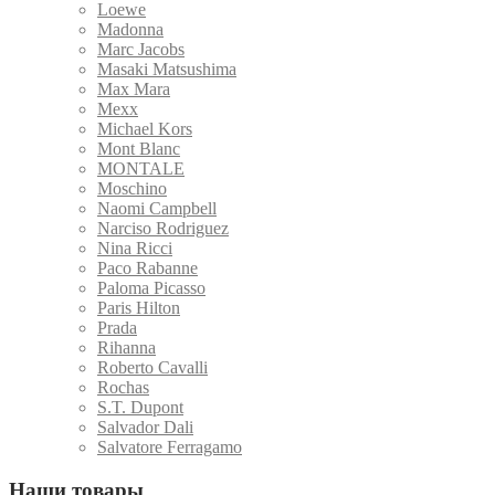
Loewe
Madonna
Marc Jacobs
Masaki Matsushima
Max Mara
Mexx
Michael Kors
Mont Blanc
MONTALE
Moschino
Naomi Campbell
Narciso Rodriguez
Nina Ricci
Paco Rabanne
Paloma Picasso
Paris Hilton
Prada
Rihanna
Roberto Cavalli
Rochas
S.T. Dupont
Salvador Dali
Salvatore Ferragamo
Наши товары