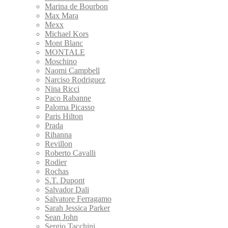
Marina de Bourbon
Max Mara
Mexx
Michael Kors
Mont Blanc
MONTALE
Moschino
Naomi Campbell
Narciso Rodriguez
Nina Ricci
Paco Rabanne
Paloma Picasso
Paris Hilton
Prada
Rihanna
Revillon
Roberto Cavalli
Rodier
Rochas
S.T. Dupont
Salvador Dali
Salvatore Ferragamo
Sarah Jessica Parker
Sean John
Sergio Tacchini