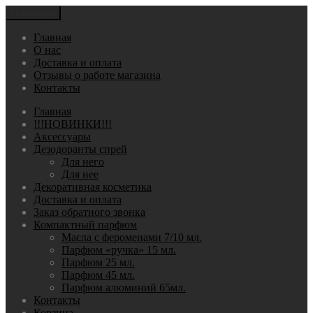
Навигация
Главная
О нас
Доставка и оплата
Отзывы о работе магазина
Контакты
Главная
!!!НОВИНКИ!!!
Аксессуары
Дезодоранты спрей
Для него
Для нее
Декоративная косметика
Доставка и оплата
Заказ обратного звонка
Компактный парфюм
Масла с фероменами 7/10 мл.
Парфюм «ручка» 15 мл.
Парфюм 25 мл.
Парфюм 45 мл.
Парфюм алюминий 65мл.
Контакты
Корзина