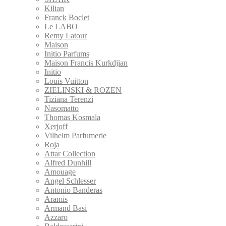
Kilian
Franck Boclet
Le LABO
Remy Latour
Maison
Initio Parfums
Maison Francis Kurkdjian
Initio
Louis Vuitton
ZIELINSKI & ROZEN
Tiziana Terenzi
Nasomatto
Thomas Kosmala
Xerjoff
Vilhelm Parfumerie
Roja
Attar Collection
Alfred Dunhill
Amouage
Angel Schlesser
Antonio Banderas
Aramis
Armand Basi
Azzaro