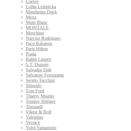
Loewe
Lolita Lempicka
Mandarina Duck
Mexx
Mont Blanc
MONTALE
Moschino
Narciso Rodriguez
Paco Rabanne
Paris Hilton
Prada
Ralph Lauren
S.T. Dupont
Salvador Dali
Salvatore Ferragamo
Sergio Tacchini
Shiseido
Tom Ford
Thierry Mugler
Tommy Hilfiger
Trussardi
Viktor & Rolf
Valentino
Versace
Yohji Yamamoto