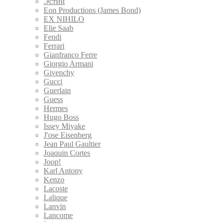
Эстии
Eon Productions (James Bond)
EX NIHILO
Elie Saab
Fendi
Ferrari
Gianfranco Ferre
Giorgio Armani
Givenchy
Gucci
Guerlain
Guess
Hermes
Hugo Boss
Issey Miyake
J'ose Eisenberg
Jean Paul Gaultier
Joaquin Cortes
Joop!
Karl Antony
Kenzo
Lacoste
Lalique
Lanvin
Lancome