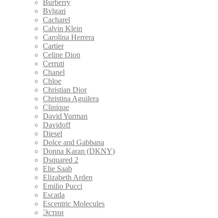
Burberry
Bvlgari
Cacharel
Calvin Klein
Carolina Herrera
Cartier
Celine Dion
Cerruti
Chanel
Chloe
Christian Dior
Christina Aguilera
Clinique
David Yurman
Davidoff
Diesel
Dolce and Gabbana
Donna Karan (DKNY)
Dsquared 2
Elie Saab
Elizabeth Arden
Emilio Pucci
Escada
Escentric Molecules
Эстии