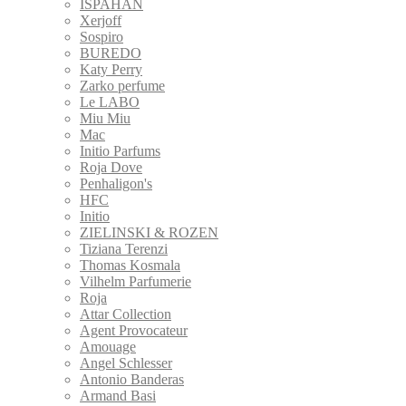
ISPAHAN
Xerjoff
Sospiro
BUREDO
Katy Perry
Zarko perfume
Le LABO
Miu Miu
Mac
Initio Parfums
Roja Dove
Penhaligon's
HFC
Initio
ZIELINSKI & ROZEN
Tiziana Terenzi
Thomas Kosmala
Vilhelm Parfumerie
Roja
Attar Collection
Agent Provocateur
Amouage
Angel Schlesser
Antonio Banderas
Armand Basi