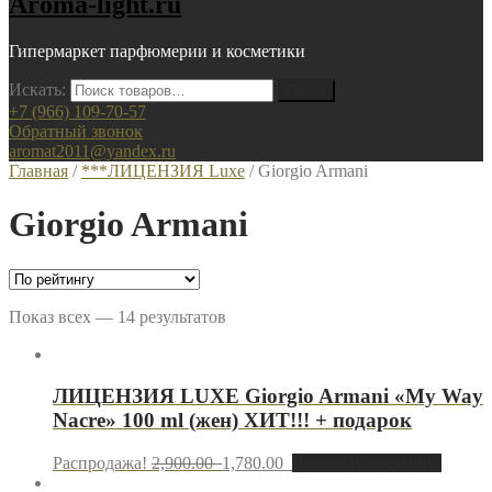
Aroma-light.ru
Гипермаркет парфюмерии и косметики
Искать:
+7 (966) 109-70-57
Обратный звонок
aromat2011@yandex.ru
Главная
/
***ЛИЦЕНЗИЯ Luxe
/ Giorgio Armani
Giorgio Armani
Показ всех — 14 результатов
ЛИЦЕНЗИЯ LUXE Giorgio Armani «My Way
Nacre» 100 ml (жен) ХИТ!!! + подарок
Распродажа!
2,900.00
1,780.00
Добавить в корзину