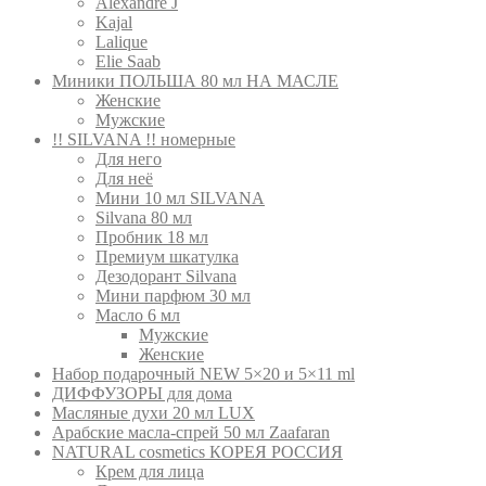
Alexandre J
Kajal
Lalique
Elie Saab
Миники ПОЛЬША 80 мл НА МАСЛЕ
Женские
Мужские
!! SILVANA !! номерные
Для него
Для неё
Мини 10 мл SILVANA
Silvana 80 мл
Пробник 18 мл
Премиум шкатулка
Дезодорант Silvana
Мини парфюм 30 мл
Масло 6 мл
Мужские
Женские
Набор подарочный NEW 5×20 и 5×11 ml
ДИФФУЗОРЫ для дома
Масляные духи 20 мл LUX
Арабские масла-спрей 50 мл Zaafaran
NATURAL cosmetics КОРЕЯ РОССИЯ
Крем для лица