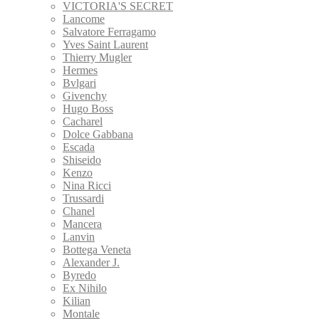
VICTORIA'S SECRET
Lancome
Salvatore Ferragamo
Yves Saint Laurent
Thierry Mugler
Hermes
Bvlgari
Givenchy
Hugo Boss
Cacharel
Dolce Gabbana
Escada
Shiseido
Kenzo
Nina Ricci
Trussardi
Chanel
Mancera
Lanvin
Bottega Veneta
Alexander J.
Byredo
Ex Nihilo
Kilian
Montale