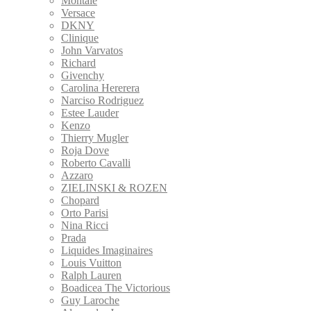
Montale
Versace
DKNY
Clinique
John Varvatos
Richard
Givenchy
Carolina Hererera
Narciso Rodriguez
Estee Lauder
Kenzo
Thierry Mugler
Roja Dove
Roberto Cavalli
Azzaro
ZIELINSKI & ROZEN
Сhopard
Orto Parisi
Nina Ricci
Prada
Liquides Imaginaires
Louis Vuitton
Ralph Lauren
Boadicea The Victorious
Guy Laroche