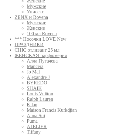
Женские
Мужские
Унисекс
ZENX и Rovena
Мужские
Женские
100 мл Rovena
*** Носочки LOVE New
ПРАЗДНИКИ
CHIC отливант 25 мл
ЖЕНСКАЯ парфюмерия
Алла Пугачева
Mancera
Jo Mal
Alexandre J
BYREDO
SHAIK
Louis Vuitton
Ralph Lauren
Kilan
Maison Francis Kurkdjian
Anna Sui
Puma
ATELIER
Tiffany