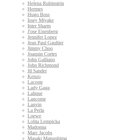
Helena Rubinstein
Hermes
Hugo Boss
Issey Miyake
Inter Sharm
J'ose Eisenberg
Jennifer Lopez
Jean Paul Gaultier
Jimmy Choo
Joaquin Cortes
John Galliano
John Richmond
Jil Sander
Kenzo
Lacoste
Lady Gaga
Lalique
Lancome
Lanvin
La Perla
Loewe
Lolita Lempicka
Madonna
Marc Jacobs
Masaki Matsushima