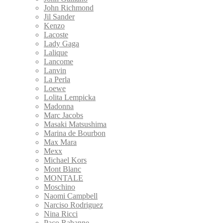
John Richmond
Jil Sander
Kenzo
Lacoste
Lady Gaga
Lalique
Lancome
Lanvin
La Perla
Loewe
Lolita Lempicka
Madonna
Marc Jacobs
Masaki Matsushima
Marina de Bourbon
Max Mara
Mexx
Michael Kors
Mont Blanc
MONTALE
Moschino
Naomi Campbell
Narciso Rodriguez
Nina Ricci
Paco Rabanne