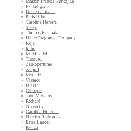
Maison Francis Kurkdjian
Penhaligon's
Dolce Gabbana
Paris Hilton
Carolina Herrera
Sisley
Thomas Kosmala
Haute Fragrance Company
Roja
Initio
M. Micallef
Trussardi
Zarkoperfume
Xerjoff
Montale
Versace
DKNY
Clinique
John Varvatos
Richard
Givenchy
Carolina Hererera
Narciso Rodriguez
Estee Lauder
Kenzo