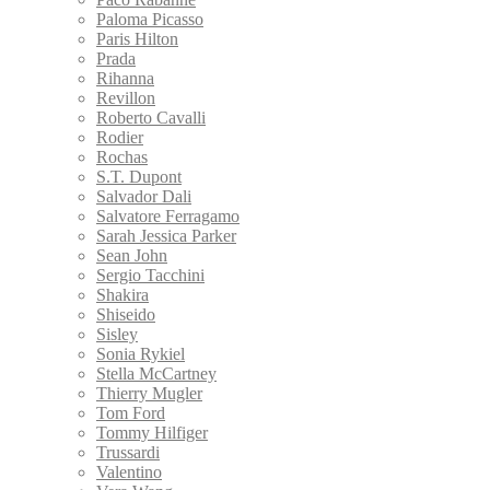
Paloma Picasso
Paris Hilton
Prada
Rihanna
Revillon
Roberto Cavalli
Rodier
Rochas
S.T. Dupont
Salvador Dali
Salvatore Ferragamo
Sarah Jessica Parker
Sean John
Sergio Tacchini
Shakira
Shiseido
Sisley
Sonia Rykiel
Stella McCartney
Thierry Mugler
Tom Ford
Tommy Hilfiger
Trussardi
Valentino