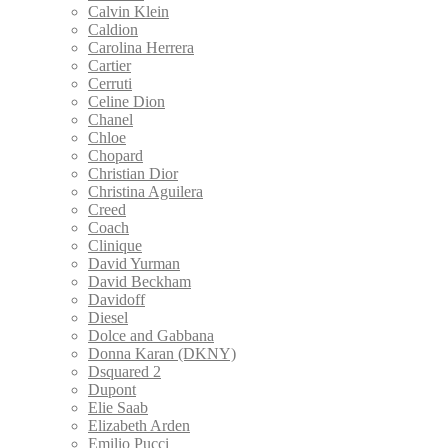
Calvin Klein
Caldion
Carolina Herrera
Cartier
Cerruti
Celine Dion
Chanel
Chloe
Chopard
Christian Dior
Christina Aguilera
Creed
Coach
Clinique
David Yurman
David Beckham
Davidoff
Diesel
Dolce and Gabbana
Donna Karan (DKNY)
Dsquared 2
Dupont
Elie Saab
Elizabeth Arden
Emilio Pucci