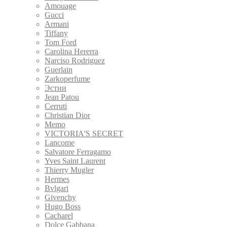
Amouage
Gucci
Armani
Tiffany
Tom Ford
Carolina Hererra
Narciso Rodriguez
Guerlain
Zarkoperfume
Эстии
Jean Patou
Cerruti
Christian Dior
Memo
VICTORIA'S SECRET
Lancome
Salvatore Ferragamo
Yves Saint Laurent
Thierry Mugler
Hermes
Bvlgari
Givenchy
Hugo Boss
Cacharel
Dolce Gabbana