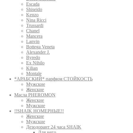
Escada
Shiseido
Kenzo
Nina Ricci
Trussardi
Chanel
Mancera
Lanvin
Bottega Veneta
Alexander J.
Byredo
Ex Nihilo
Kilian
Montale
*АРАБСКИЙ* парфюм СТОЙКОСТЬ
Мужские
Женские
Масла PHEROMON
Женские
Мужские
!!SHAIK НОМЕРНЫЕ!!
Женские
Мужские
Дезодорант 24 часа SHAIK
Для него