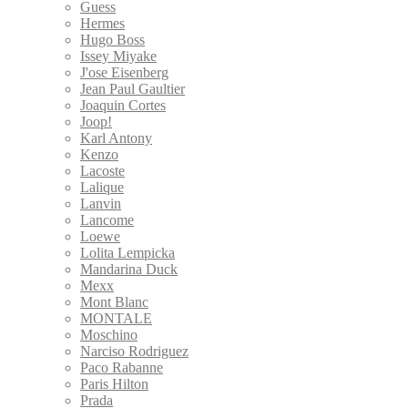
Guess
Hermes
Hugo Boss
Issey Miyake
J'ose Eisenberg
Jean Paul Gaultier
Joaquin Cortes
Joop!
Karl Antony
Kenzo
Lacoste
Lalique
Lanvin
Lancome
Loewe
Lolita Lempicka
Mandarina Duck
Mexx
Mont Blanc
MONTALE
Moschino
Narciso Rodriguez
Paco Rabanne
Paris Hilton
Prada