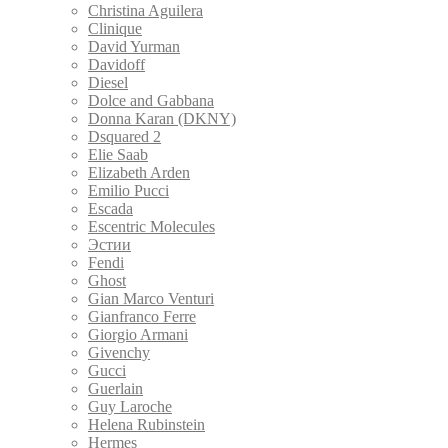
Christina Aguilera
Clinique
David Yurman
Davidoff
Diesel
Dolce and Gabbana
Donna Karan (DKNY)
Dsquared 2
Elie Saab
Elizabeth Arden
Emilio Pucci
Escada
Escentric Molecules
Эстии
Fendi
Ghost
Gian Marco Venturi
Gianfranco Ferre
Giorgio Armani
Givenchy
Gucci
Guerlain
Guy Laroche
Helena Rubinstein
Hermes