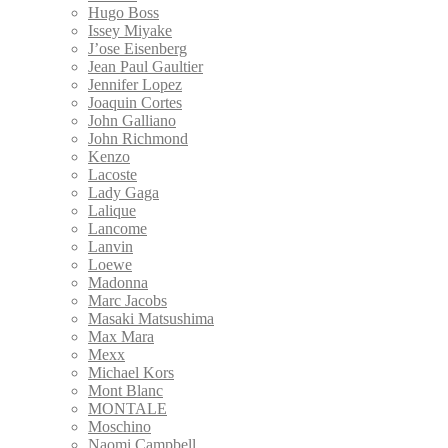
Hugo Boss
Issey Miyake
J’ose Eisenberg
Jean Paul Gaultier
Jennifer Lopez
Joaquin Cortes
John Galliano
John Richmond
Kenzo
Lacoste
Lady Gaga
Lalique
Lancome
Lanvin
Loewe
Madonna
Marc Jacobs
Masaki Matsushima
Max Mara
Mexx
Michael Kors
Mont Blanc
MONTALE
Moschino
Naomi Campbell