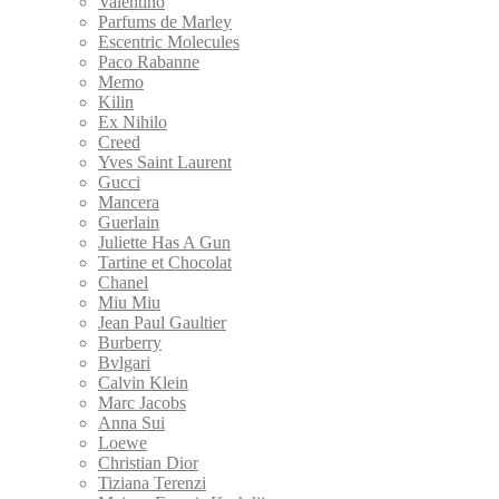
Valentino
Parfums de Marley
Escentric Molecules
Paco Rabanne
Memo
Kilin
Ex Nihilo
Creed
Yves Saint Laurent
Gucci
Mancera
Guerlain
Juliette Has A Gun
Tartine et Chocolat
Chanel
Miu Miu
Jean Paul Gaultier
Burberry
Bvlgari
Calvin Klein
Marс Jacobs
Anna Sui
Loewe
Christian Dior
Tiziana Terenzi