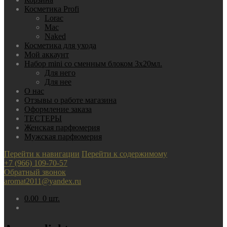
Косметика Profi
Lorac
Mac
Nаked
Косметика для ухода
Мой аккаунт
Набор mini со сменным блоком 3х20мл.
Для него
Для нее
О нас
Отзывы о работе магазина
Оформление заказа
ТЕСТЕРЫ
Женская парфюмерия
Мужская парфюмерия
Перейти к навигации
Перейти к содержимому
+7 (966) 109-70-57
Обратный звонок
aromat2011@yandex.ru
0.00
0 шт.