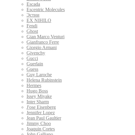
Escada
Escentric Molecules
Эстии
EX NIHILO
Fendi
Ghost
Gian Marco Venturi
Gianfranco Ferre
Giorgio Armani
Givenchy
Gucci
Guerlain
Guess
Guy Laroche
Helena Rubinstein
Hermes
Hugo Boss
Issey Miyake
Inter Sharm
J'ose Eisenberg
Jennifer Lopez
Jean Paul Gaultier
Jimmy Choo
Joaquin Cortes
John Galliano