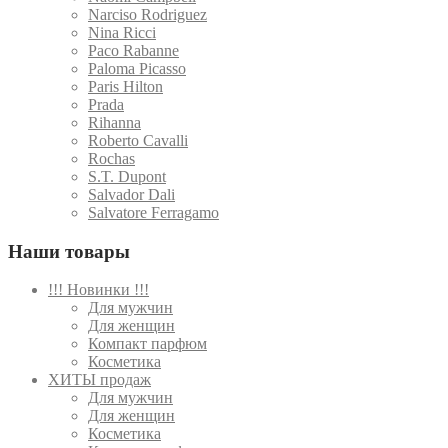
Narciso Rodriguez
Nina Ricci
Paco Rabanne
Paloma Picasso
Paris Hilton
Prada
Rihanna
Roberto Cavalli
Rochas
S.T. Dupont
Salvador Dali
Salvatore Ferragamo
Наши товары
!!! Новинки !!!
Для мужчин
Для женщин
Компакт парфюм
Косметика
ХИТЫ продаж
Для мужчин
Для женщин
Косметика