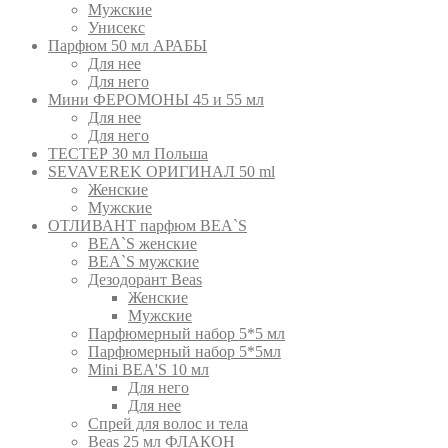
Мужские
Унисекс
Парфюм 50 мл АРАБЫ
Для нее
Для него
Мини ФЕРОМОНЫ 45 и 55 мл
Для нее
Для него
ТЕСТЕР 30 мл Польша
SEVAVEREK ОРИГИНАЛ 50 ml
Женские
Мужские
ОТЛИВАНТ парфюм BEA`S
BEA`S женские
BEA`S мужские
Дезодорант Beas
Женские
Мужские
Парфюмерный набор 5*5 мл
Парфюмерный набор 5*5мл
Mini BEA'S 10 мл
Для него
Для нее
Спрей для волос и тела
Beas 25 мл ФЛАКОН