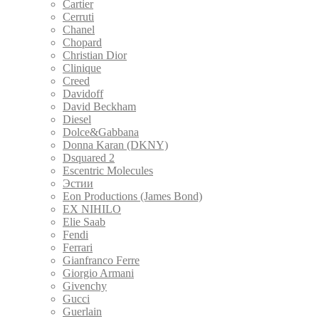
Cartier
Cerruti
Chanel
Chopard
Christian Dior
Clinique
Creed
Davidoff
David Beckham
Diesel
Dolce&Gabbana
Donna Karan (DKNY)
Dsquared 2
Escentric Molecules
Эстии
Eon Productions (James Bond)
EX NIHILO
Elie Saab
Fendi
Ferrari
Gianfranco Ferre
Giorgio Armani
Givenchy
Gucci
Guerlain