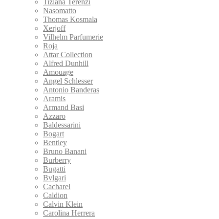
Tiziana Terenzi
Nasomatto
Thomas Kosmala
Xerjoff
Vilhelm Parfumerie
Roja
Attar Collection
Alfred Dunhill
Amouage
Angel Schlesser
Antonio Banderas
Aramis
Armand Basi
Azzaro
Baldessarini
Bogart
Bentley
Bruno Banani
Burberry
Bugatti
Bvlgari
Cacharel
Caldion
Calvin Klein
Carolina Herrera