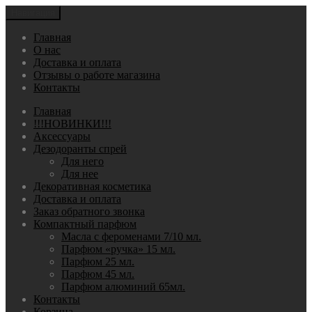
Навигация
Главная
О нас
Доставка и оплата
Отзывы о работе магазина
Контакты
Главная
!!!НОВИНКИ!!!
Аксессуары
Дезодоранты спрей
Для него
Для нее
Декоративная косметика
Доставка и оплата
Заказ обратного звонка
Компактный парфюм
Масла с фероменами 7/10 мл.
Парфюм «ручка» 15 мл.
Парфюм 25 мл.
Парфюм 45 мл.
Парфюм алюминий 65мл.
Контакты
Корзина