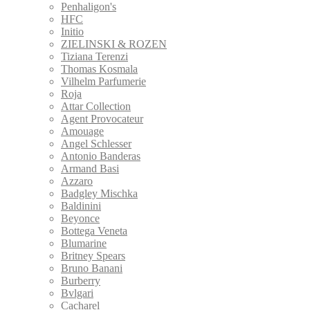
Penhaligon's
HFC
Initio
ZIELINSKI & ROZEN
Tiziana Terenzi
Thomas Kosmala
Vilhelm Parfumerie
Roja
Attar Collection
Agent Provocateur
Amouage
Angel Schlesser
Antonio Banderas
Armand Basi
Azzaro
Badgley Mischka
Baldinini
Beyonce
Bottega Veneta
Blumarine
Britney Spears
Bruno Banani
Burberry
Bvlgari
Cacharel