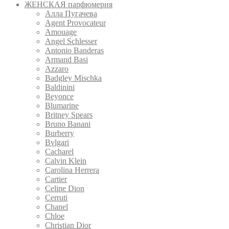
ЖЕНСКАЯ парфюмерия
Алла Пугачева
Agent Provocateur
Amouage
Angel Schlesser
Antonio Banderas
Armand Basi
Azzaro
Badgley Mischka
Baldinini
Beyonce
Blumarine
Britney Spears
Bruno Banani
Burberry
Bvlgari
Cacharel
Calvin Klein
Carolina Herrera
Cartier
Celine Dion
Cerruti
Chanel
Chloe
Christian Dior