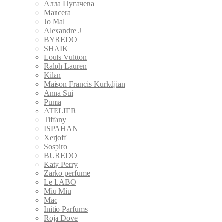
Алла Пугачева
Mancera
Jo Mal
Alexandre J
BYREDO
SHAIK
Louis Vuitton
Ralph Lauren
Kilan
Maison Francis Kurkdjian
Anna Sui
Puma
ATELIER
Tiffany
ISPAHAN
Xerjoff
Sospiro
BUREDO
Katy Perry
Zarko perfume
Le LABO
Miu Miu
Mac
Initio Parfums
Roja Dove