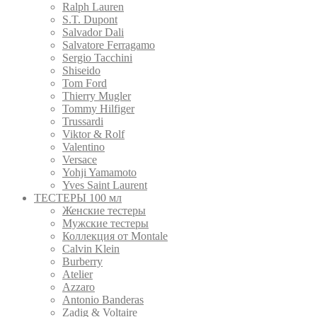
Ralph Lauren
S.T. Dupont
Salvador Dali
Salvatore Ferragamo
Sergio Tacchini
Shiseido
Tom Ford
Thierry Mugler
Tommy Hilfiger
Trussardi
Viktor & Rolf
Valentino
Versace
Yohji Yamamoto
Yves Saint Laurent
ТЕСТЕРЫ 100 мл
Женские тестеры
Мужские тестеры
Коллекция от Montale
Calvin Klein
Burberry
Atelier
Azzaro
Antonio Banderas
Zadig & Voltaire