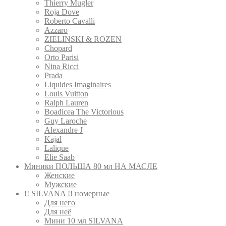
Thierry Mugler
Roja Dove
Roberto Cavalli
Azzaro
ZIELINSKI & ROZEN
Сhopard
Orto Parisi
Nina Ricci
Prada
Liquides Imaginaires
Louis Vuitton
Ralph Lauren
Boadicea The Victorious
Guy Laroche
Alexandre J
Kajal
Lalique
Elie Saab
Миники ПОЛЬША 80 мл НА МАСЛЕ
Женские
Мужские
!! SILVANA !! номерные
Для него
Для неё
Мини 10 мл SILVANA