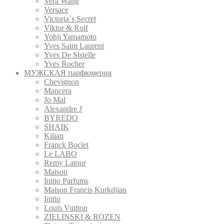
Vera Wang
Versace
Victoria`s Secret
Viktor & Rolf
Yohji Yamamoto
Yves Saint Laurent
Yves De Sistelle
Yves Rocher
МУЖСКАЯ парфюмерия
Chevignon
Mancera
Jo Mal
Alexandre J
BYREDO
SHAIK
Kilian
Franck Boclet
Le LABO
Remy Latour
Maison
Initio Parfums
Maison Francis Kurkdjian
Initio
Louis Vuitton
ZIELINSKI & ROZEN