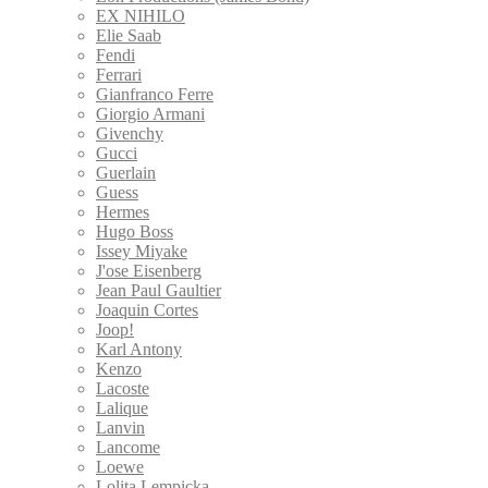
EX NIHILO
Elie Saab
Fendi
Ferrari
Gianfranco Ferre
Giorgio Armani
Givenchy
Gucci
Guerlain
Guess
Hermes
Hugo Boss
Issey Miyake
J'ose Eisenberg
Jean Paul Gaultier
Joaquin Cortes
Joop!
Karl Antony
Kenzo
Lacoste
Lalique
Lanvin
Lancome
Loewe
Lolita Lempicka