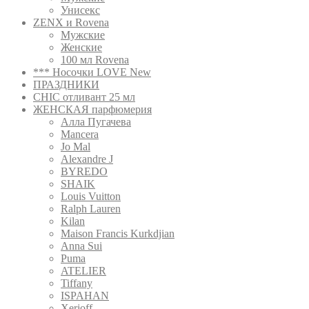
Унисекс
ZENX и Rovena
Мужские
Женские
100 мл Rovena
*** Носочки LOVE New
ПРАЗДНИКИ
CHIC отливант 25 мл
ЖЕНСКАЯ парфюмерия
Алла Пугачева
Mancera
Jo Mal
Alexandre J
BYREDO
SHAIK
Louis Vuitton
Ralph Lauren
Kilan
Maison Francis Kurkdjian
Anna Sui
Puma
ATELIER
Tiffany
ISPAHAN
Xerjoff