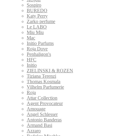
Sospiro
BUREDO
Katy Perry
Zarko perfume
Le LABO
Miu Miu
Mac
Initio Parfums
Roja Dove
Penhaligon's
HFC
Initio
ZIELINSKI & ROZEN
Tiziana Terenzi
Thomas Kosmala
Vilhelm Parfumerie
Roja
Attar Collection
Agent Provocateur
Amouage
Angel Schlesser
Antonio Banderas
Armand Basi
Azzaro