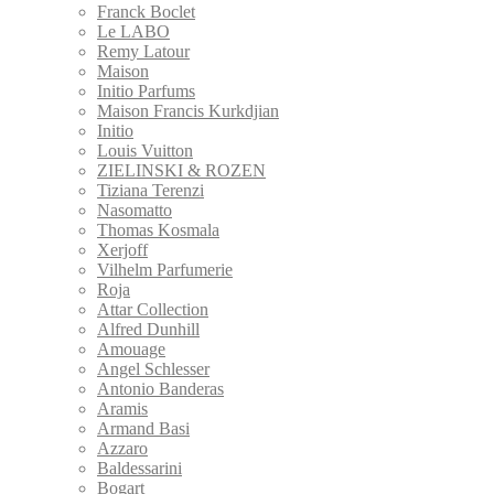
Franck Boclet
Le LABO
Remy Latour
Maison
Initio Parfums
Maison Francis Kurkdjian
Initio
Louis Vuitton
ZIELINSKI & ROZEN
Tiziana Terenzi
Nasomatto
Thomas Kosmala
Xerjoff
Vilhelm Parfumerie
Roja
Attar Collection
Alfred Dunhill
Amouage
Angel Schlesser
Antonio Banderas
Aramis
Armand Basi
Azzaro
Baldessarini
Bogart