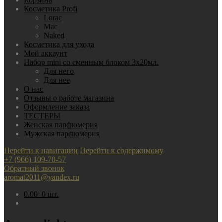
Косметика Profi
Lorac
Mac
Nаked
Косметика для ухода
Мой аккаунт
Набор mini со сменным блоком 3х20мл.
Для него
Для нее
О нас
Отзывы о работе магазина
Оформление заказа
ТЕСТЕРЫ
Женская парфюмерия
Мужская парфюмерия
Перейти к навигации
Перейти к содержимому
+7 (966) 109-70-57
Обратный звонок
aromat2011@yandex.ru
0.00
0 шт.