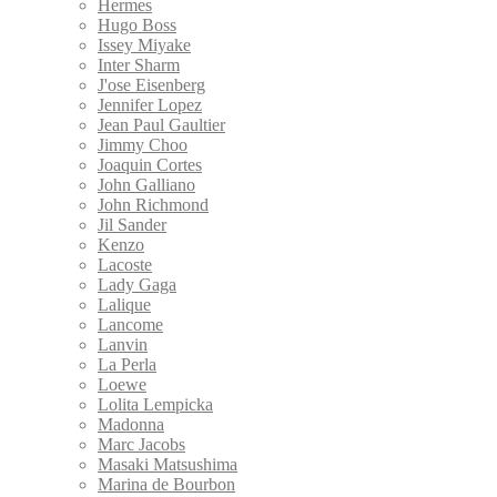
Hermes
Hugo Boss
Issey Miyake
Inter Sharm
J'ose Eisenberg
Jennifer Lopez
Jean Paul Gaultier
Jimmy Choo
Joaquin Cortes
John Galliano
John Richmond
Jil Sander
Kenzo
Lacoste
Lady Gaga
Lalique
Lancome
Lanvin
La Perla
Loewe
Lolita Lempicka
Madonna
Marc Jacobs
Masaki Matsushima
Marina de Bourbon