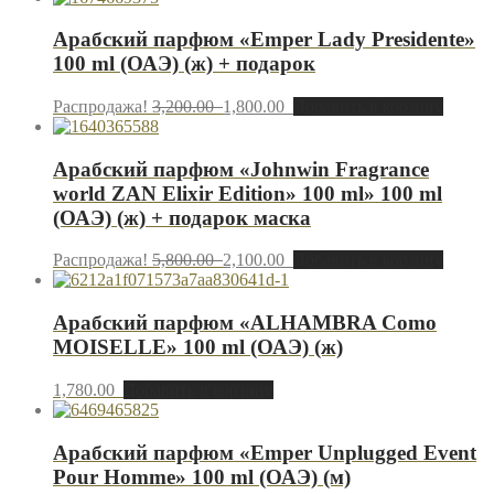
Арабский парфюм «Emper Lady Presidente»
100 ml (ОАЭ) (ж) + подарок
Распродажа!
3,200.00
1,800.00
Добавить в корзину
Арабский парфюм «Johnwin Fragrance
world ZAN Elixir Edition» 100 ml» 100 ml
(ОАЭ) (ж) + подарок маска
Распродажа!
5,800.00
2,100.00
Добавить в корзину
Арабский парфюм «ALHAMBRA Como
MOISELLE» 100 ml (ОАЭ) (ж)
1,780.00
Добавить в корзину
Арабский парфюм «Emper Unplugged Event
Pour Homme» 100 ml (ОАЭ) (м)