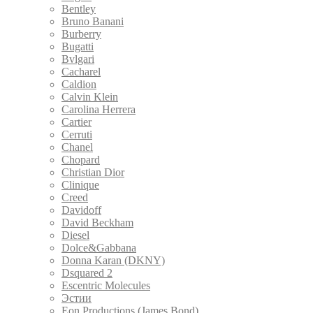
Bentley
Bruno Banani
Burberry
Bugatti
Bvlgari
Cacharel
Caldion
Calvin Klein
Carolina Herrera
Cartier
Cerruti
Chanel
Chopard
Christian Dior
Clinique
Creed
Davidoff
David Beckham
Diesel
Dolce&Gabbana
Donna Karan (DKNY)
Dsquared 2
Escentric Molecules
Эстии
Eon Productions (James Bond)