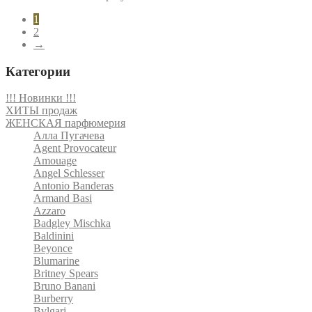
1
2
→
Категории
!!! Новинки !!!
ХИТЫ продаж
ЖЕНСКАЯ парфюмерия
Алла Пугачева
Agent Provocateur
Amouage
Angel Schlesser
Antonio Banderas
Armand Basi
Azzaro
Badgley Mischka
Baldinini
Beyonce
Blumarine
Britney Spears
Bruno Banani
Burberry
Bvlgari