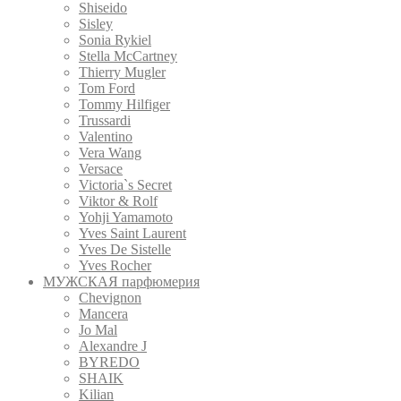
Shiseido
Sisley
Sonia Rykiel
Stella McCartney
Thierry Mugler
Tom Ford
Tommy Hilfiger
Trussardi
Valentino
Vera Wang
Versace
Victoria`s Secret
Viktor & Rolf
Yohji Yamamoto
Yves Saint Laurent
Yves De Sistelle
Yves Rocher
МУЖСКАЯ парфюмерия
Chevignon
Mancera
Jo Mal
Alexandre J
BYREDO
SHAIK
Kilian