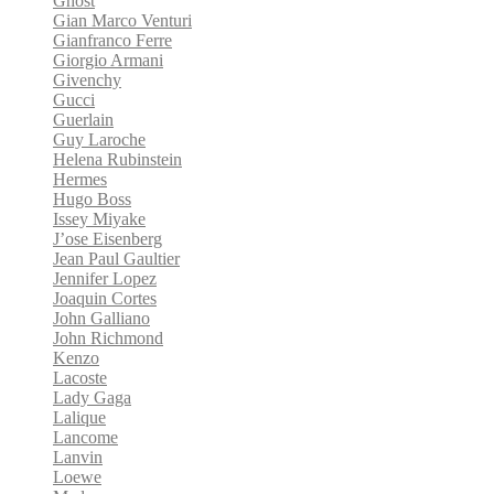
Ghost
Gian Marco Venturi
Gianfranco Ferre
Giorgio Armani
Givenchy
Gucci
Guerlain
Guy Laroche
Helena Rubinstein
Hermes
Hugo Boss
Issey Miyake
J’ose Eisenberg
Jean Paul Gaultier
Jennifer Lopez
Joaquin Cortes
John Galliano
John Richmond
Kenzo
Lacoste
Lady Gaga
Lalique
Lancome
Lanvin
Loewe