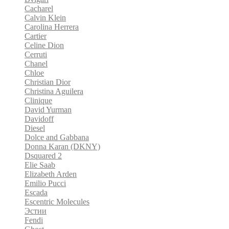
Cacharel
Calvin Klein
Carolina Herrera
Cartier
Celine Dion
Cerruti
Chanel
Chloe
Christian Dior
Christina Aguilera
Clinique
David Yurman
Davidoff
Diesel
Dolce and Gabbana
Donna Karan (DKNY)
Dsquared 2
Elie Saab
Elizabeth Arden
Emilio Pucci
Escada
Escentric Molecules
Эстии
Fendi