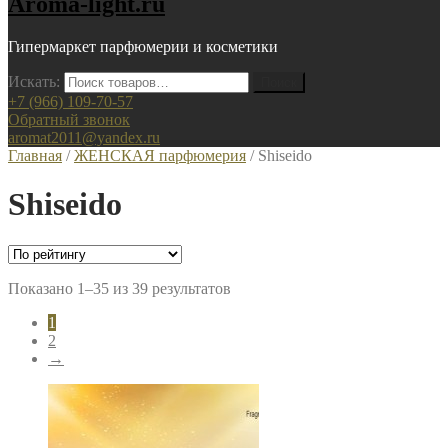
Aroma-light.ru
Гипермаркет парфюмерии и косметики
Искать:
+7 (966) 109-70-57
Обратный звонок
aromat2011@yandex.ru
Главная
/
ЖЕНСКАЯ парфюмерия
/ Shiseido
Shiseido
Показано 1–35 из 39 результатов
1
2
→