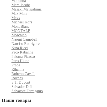
Madonna
Marc Jacobs
Masaki Matsushima
Max Mara
Mexx
Michael Kors
Mont Blanc
MONTALE
Moschino
Naomi Campbell
Narciso Rodriguez
Nina Ricci
Paco Rabanne
Paloma Picasso
Paris Hilton
Prada
Rihanna
Roberto Cavalli
Rochas
S.T. Dupont
Salvador Dali
Salvatore Ferragamo
Наши товары