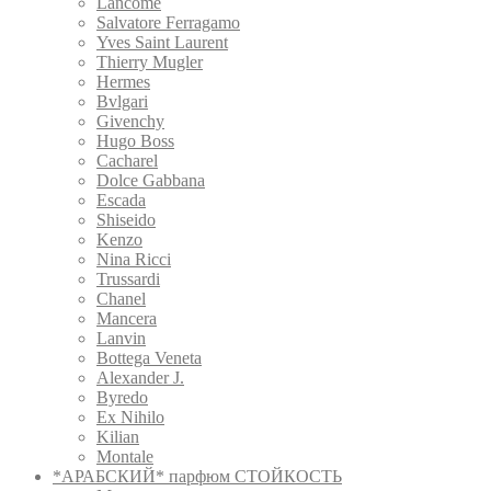
Lancome
Salvatore Ferragamo
Yves Saint Laurent
Thierry Mugler
Hermes
Bvlgari
Givenchy
Hugo Boss
Cacharel
Dolce Gabbana
Escada
Shiseido
Kenzo
Nina Ricci
Trussardi
Chanel
Mancera
Lanvin
Bottega Veneta
Alexander J.
Byredo
Ex Nihilo
Kilian
Montale
*АРАБСКИЙ* парфюм СТОЙКОСТЬ