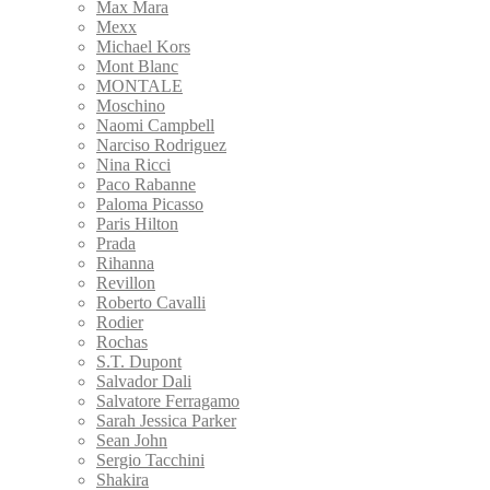
Max Mara
Mexx
Michael Kors
Mont Blanc
MONTALE
Moschino
Naomi Campbell
Narciso Rodriguez
Nina Ricci
Paco Rabanne
Paloma Picasso
Paris Hilton
Prada
Rihanna
Revillon
Roberto Cavalli
Rodier
Rochas
S.T. Dupont
Salvador Dali
Salvatore Ferragamo
Sarah Jessica Parker
Sean John
Sergio Tacchini
Shakira