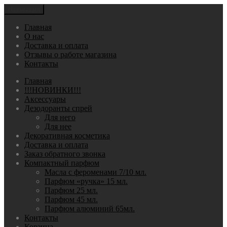
Навигация
Главная
О нас
Доставка и оплата
Отзывы о работе магазина
Контакты
Главная
!!!НОВИНКИ!!!
Аксессуары
Дезодоранты спрей
Для него
Для нее
Декоративная косметика
Доставка и оплата
Заказ обратного звонка
Компактный парфюм
Масла с фероменами 7/10 мл.
Парфюм «ручка» 15 мл.
Парфюм 25 мл.
Парфюм 45 мл.
Парфюм алюминий 65мл.
Контакты
Корзина