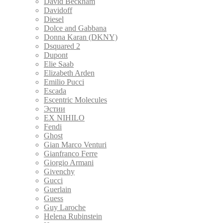
David Beckham
Davidoff
Diesel
Dolce and Gabbana
Donna Karan (DKNY)
Dsquared 2
Dupont
Elie Saab
Elizabeth Arden
Emilio Pucci
Escada
Escentric Molecules
Эстии
EX NIHILO
Fendi
Ghost
Gian Marco Venturi
Gianfranco Ferre
Giorgio Armani
Givenchy
Gucci
Guerlain
Guess
Guy Laroche
Helena Rubinstein