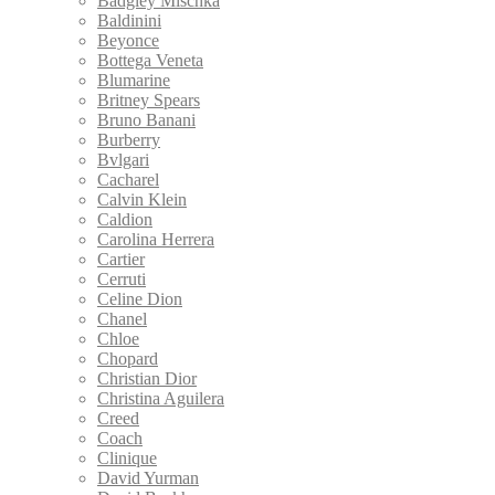
Badgley Mischka
Baldinini
Beyonce
Bottega Veneta
Blumarine
Britney Spears
Bruno Banani
Burberry
Bvlgari
Cacharel
Calvin Klein
Caldion
Carolina Herrera
Cartier
Cerruti
Celine Dion
Chanel
Chloe
Chopard
Christian Dior
Christina Aguilera
Creed
Coach
Clinique
David Yurman