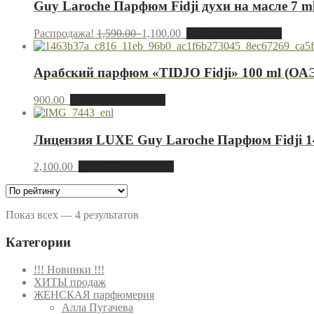
Guy Laroche Парфюм Fidji духи на масле 7 ml
Распродажа!
1,590.00
1,100.00
Добавить в корзину
Арабский парфюм «TIDJO Fidji» 100 ml (ОАЭ
900.00
Добавить в корзину
Лицензия LUXE Guy Laroche Парфюм Fidji 14
2,100.00
Добавить в корзину
Показ всех — 4 результатов
Категории
!!! Новинки !!!
ХИТЫ продаж
ЖЕНСКАЯ парфюмерия
Алла Пугачева