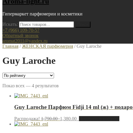
Aroma-light.ru
Гипермаркет парфюмерии и косметики
Искать:
+7 (966) 109-70-57
Обратный звонок
aromat2011@yandex.ru
Главная
/
ЖЕНСКАЯ парфюмерия
/ Guy Laroche
Guy Laroche
Показ всех — 4 результатов
Guy Laroche Парфюм Fidji 14 ml (ж) + подар
Распродажа!
1,790.00
1,380.00
Добавить в корзину