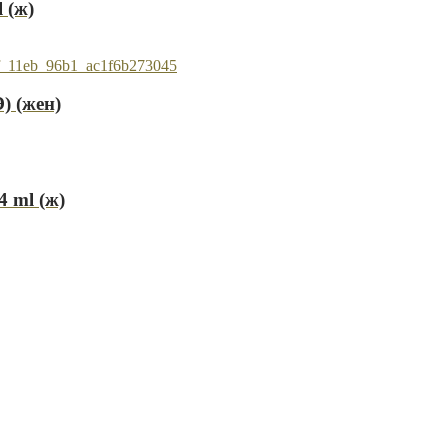
 (ж)
) (жен)
 ml (ж)