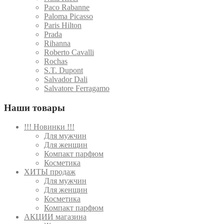
Paco Rabanne
Paloma Picasso
Paris Hilton
Prada
Rihanna
Roberto Cavalli
Rochas
S.T. Dupont
Salvador Dali
Salvatore Ferragamo
Наши товары
!!! Новинки !!!
Для мужчин
Для женщин
Компакт парфюм
Косметика
ХИТЫ продаж
Для мужчин
Для женщин
Косметика
Компакт парфюм
АКЦИИ магазина