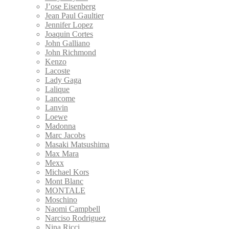
J’ose Eisenberg
Jean Paul Gaultier
Jennifer Lopez
Joaquin Cortes
John Galliano
John Richmond
Kenzo
Lacoste
Lady Gaga
Lalique
Lancome
Lanvin
Loewe
Madonna
Marc Jacobs
Masaki Matsushima
Max Mara
Mexx
Michael Kors
Mont Blanc
MONTALE
Moschino
Naomi Campbell
Narciso Rodriguez
Nina Ricci