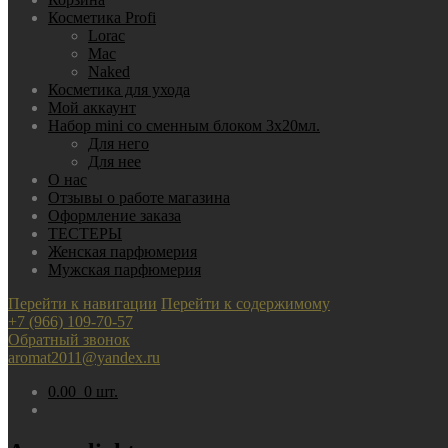
Косметика Profi
Lorac
Mac
Nаked
Косметика для ухода
Мой аккаунт
Набор mini со сменным блоком 3х20мл.
Для него
Для нее
О нас
Отзывы о работе магазина
Оформление заказа
ТЕСТЕРЫ
Женская парфюмерия
Мужская парфюмерия
Перейти к навигации
Перейти к содержимому
+7 (966) 109-70-57
Обратный звонок
aromat2011@yandex.ru
0.00
0 шт.