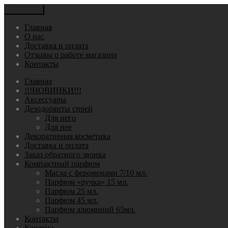
Навигация
Главная
О нас
Доставка и оплата
Отзывы о работе магазина
Контакты
Главная
!!!НОВИНКИ!!!
Аксессуары
Дезодоранты спрей
Для него
Для нее
Декоративная косметика
Доставка и оплата
Заказ обратного звонка
Компактный парфюм
Масла с фероменами 7/10 мл.
Парфюм «ручка» 15 мл.
Парфюм 25 мл.
Парфюм 45 мл.
Парфюм алюминий 65мл.
Контакты
Корзина