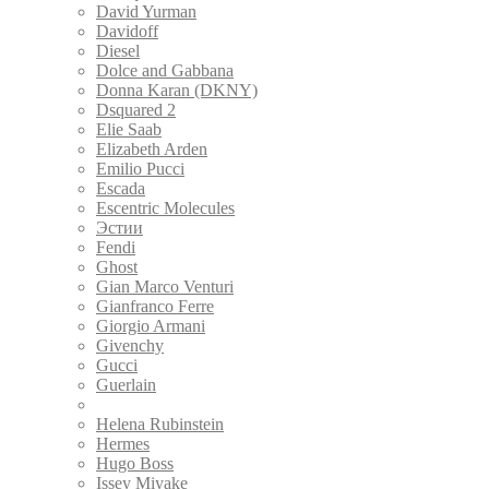
David Yurman
Davidoff
Diesel
Dolce and Gabbana
Donna Karan (DKNY)
Dsquared 2
Elie Saab
Elizabeth Arden
Emilio Pucci
Escada
Escentric Molecules
Эстии
Fendi
Ghost
Gian Marco Venturi
Gianfranco Ferre
Giorgio Armani
Givenchy
Gucci
Guerlain
Guy Laroche
Helena Rubinstein
Hermes
Hugo Boss
Issey Miyake