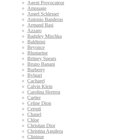
Agent Provocateur
Amouage
Angel Schlesser
Antonio Banderas
Armand Basi
Azzaro
Badgley Mischka
Baldinini
Beyonce
Blumarine
Britney Spears
Bruno Banani
Burberry
Bvlgari
Cacharel
Calvin Klein
Carolina Herrera
Cartier
Celine Dion
Cerruti
Chanel
Chloe
Christian Dior
Christina Aguilera
Clinique