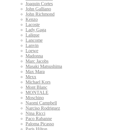
Joaquin Cortes
John Galliano
John Richmond
Kenzo
Lacoste
Lady Gaga
Lalique
Lancome
Lanvin
Loewe
Madonna
Marc Jacobs
Masaki Matsushima
Max Mara
Mexx
Michael Kors
Mont Blanc
MONTALE
Moschino
Naomi Campbell
Narciso Rodriguez
Nina Ricci
Paco Rabanne
Paloma Picasso
Paris Hilton