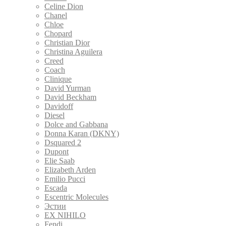
Celine Dion
Chanel
Chloe
Chopard
Christian Dior
Christina Aguilera
Creed
Coach
Clinique
David Yurman
David Beckham
Davidoff
Diesel
Dolce and Gabbana
Donna Karan (DKNY)
Dsquared 2
Dupont
Elie Saab
Elizabeth Arden
Emilio Pucci
Escada
Escentric Molecules
Эстии
EX NIHILO
Fendi