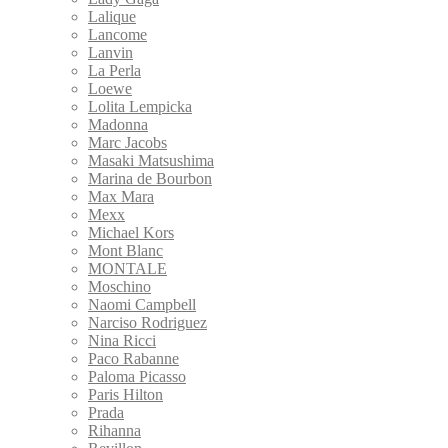
Lalique
Lancome
Lanvin
La Perla
Loewe
Lolita Lempicka
Madonna
Marc Jacobs
Masaki Matsushima
Marina de Bourbon
Max Mara
Mexx
Michael Kors
Mont Blanc
MONTALE
Moschino
Naomi Campbell
Narciso Rodriguez
Nina Ricci
Paco Rabanne
Paloma Picasso
Paris Hilton
Prada
Rihanna