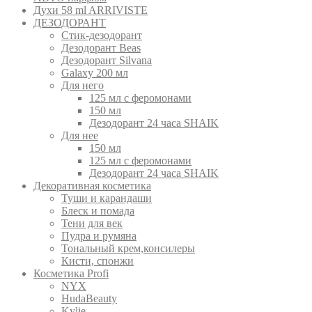
Духи 58 ml ARRIVISTE
ДЕЗОДОРАНТ
Cтик-дезодорант
Дезодорант Beas
Дезодорант Silvana
Galaxy 200 мл
Для него
125 мл с феромонами
150 мл
Дезодорант 24 часа SHAIK
Для нее
150 мл
125 мл с феромонами
Дезодорант 24 часа SHAIK
Декоративная косметика
Туши и карандаши
Блеск и помада
Тени для век
Пудра и румяна
Тональный крем,консилеры
Кисти, спонжи
Косметика Profi
NYX
HudaBeauty
Kylie