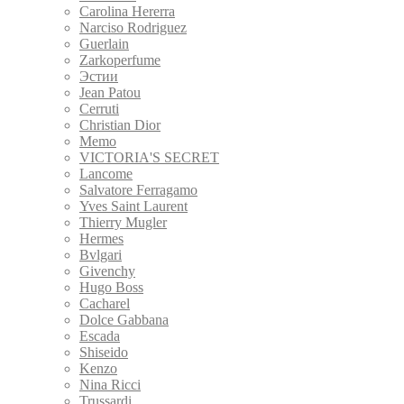
Carolina Hererra
Narciso Rodriguez
Guerlain
Zarkoperfume
Эстии
Jean Patou
Cerruti
Christian Dior
Memo
VICTORIA'S SECRET
Lancome
Salvatore Ferragamo
Yves Saint Laurent
Thierry Mugler
Hermes
Bvlgari
Givenchy
Hugo Boss
Cacharel
Dolce Gabbana
Escada
Shiseido
Kenzo
Nina Ricci
Trussardi