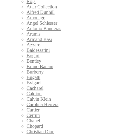
Roja
Attar Collection
Alfred Dunhill
Amouage
Angel Schlesser
Antonio Banderas
Aramis
Armand Basi
Azzaro
Baldessarini
Bogart
Bentley
Bruno Banani
Burberry
Bugatti
Bvlgari
Cacharel
Caldion
Calvin Klein
Carolina Herrera
Cartier
Cerruti
Chanel
Chopard
Christian Dior