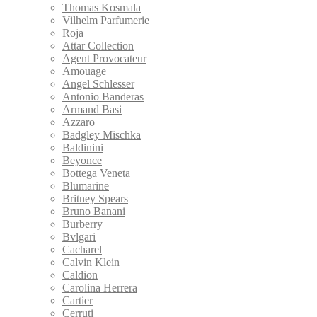
Thomas Kosmala
Vilhelm Parfumerie
Roja
Attar Collection
Agent Provocateur
Amouage
Angel Schlesser
Antonio Banderas
Armand Basi
Azzaro
Badgley Mischka
Baldinini
Beyonce
Bottega Veneta
Blumarine
Britney Spears
Bruno Banani
Burberry
Bvlgari
Cacharel
Calvin Klein
Caldion
Carolina Herrera
Cartier
Cerruti