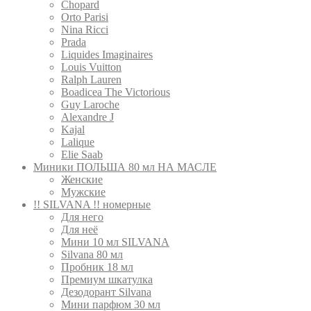
Сhopard
Orto Parisi
Nina Ricci
Prada
Liquides Imaginaires
Louis Vuitton
Ralph Lauren
Boadicea The Victorious
Guy Laroche
Alexandre J
Kajal
Lalique
Elie Saab
Миники ПОЛЬША 80 мл НА МАСЛЕ
Женские
Мужские
!! SILVANA !! номерные
Для него
Для неё
Мини 10 мл SILVANA
Silvana 80 мл
Пробник 18 мл
Премиум шкатулка
Дезодорант Silvana
Мини парфюм 30 мл