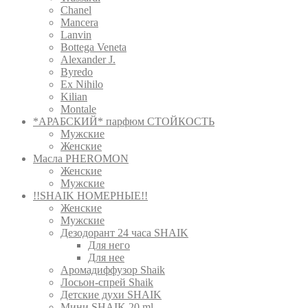
Chanel
Mancera
Lanvin
Bottega Veneta
Alexander J.
Byredo
Ex Nihilo
Kilian
Montale
*АРАБСКИЙ* парфюм СТОЙКОСТЬ
Мужские
Женские
Масла PHEROMON
Женские
Мужские
!!SHAIK НОМЕРНЫЕ!!
Женские
Мужские
Дезодорант 24 часа SHAIK
Для него
Для нее
Аромадиффузор Shaik
Лосьон-спрей Shaik
Детские духи SHAIK
Мини SHAIK 20 ml