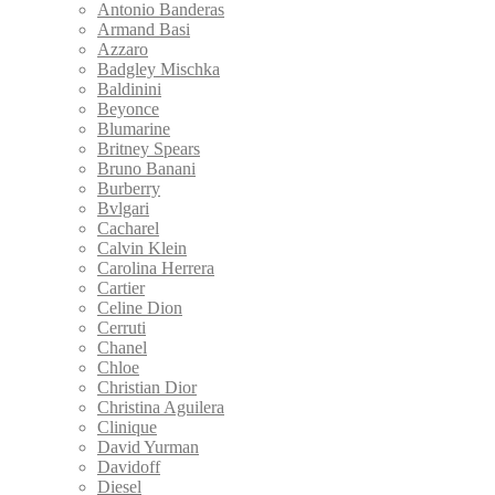
Antonio Banderas
Armand Basi
Azzaro
Badgley Mischka
Baldinini
Beyonce
Blumarine
Britney Spears
Bruno Banani
Burberry
Bvlgari
Cacharel
Calvin Klein
Carolina Herrera
Cartier
Celine Dion
Cerruti
Chanel
Chloe
Christian Dior
Christina Aguilera
Clinique
David Yurman
Davidoff
Diesel