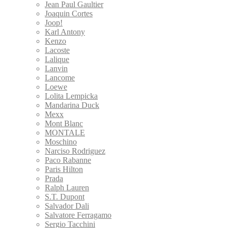
Jean Paul Gaultier
Joaquin Cortes
Joop!
Karl Antony
Kenzo
Lacoste
Lalique
Lanvin
Lancome
Loewe
Lolita Lempicka
Mandarina Duck
Mexx
Mont Blanc
MONTALE
Moschino
Narciso Rodriguez
Paco Rabanne
Paris Hilton
Prada
Ralph Lauren
S.T. Dupont
Salvador Dali
Salvatore Ferragamo
Sergio Tacchini