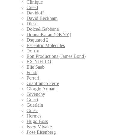
Clinique
Creed
Davidoff
David Beckham
Diesel
Dolce&Gabbana
Donna Karan (DKNY)
Dsquared 2
Escentric Molecules
Эстии
Eon Productions (James Bond)
EX NIHILO
Elie Saab
Fendi
Ferrari
Gianfranco Ferre
Giorgio Armani
Givenchy
Gucci
Guerlain
Guess
Hermes
Hugo Boss
Issey Miyake
J'ose Eisenberg