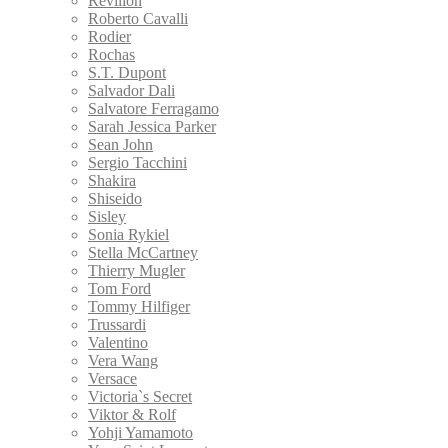
Revillon
Roberto Cavalli
Rodier
Rochas
S.T. Dupont
Salvador Dali
Salvatore Ferragamo
Sarah Jessica Parker
Sean John
Sergio Tacchini
Shakira
Shiseido
Sisley
Sonia Rykiel
Stella McCartney
Thierry Mugler
Tom Ford
Tommy Hilfiger
Trussardi
Valentino
Vera Wang
Versace
Victoria`s Secret
Viktor & Rolf
Yohji Yamamoto