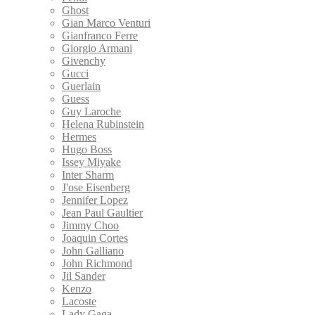
Ghost
Gian Marco Venturi
Gianfranco Ferre
Giorgio Armani
Givenchy
Gucci
Guerlain
Guess
Guy Laroche
Helena Rubinstein
Hermes
Hugo Boss
Issey Miyake
Inter Sharm
J'ose Eisenberg
Jennifer Lopez
Jean Paul Gaultier
Jimmy Choo
Joaquin Cortes
John Galliano
John Richmond
Jil Sander
Kenzo
Lacoste
Lady Gaga