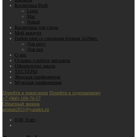
Косметика Profi
Lorac
Mac
Nаked
Косметика для ухода
Мой аккаунт
Набор mini со сменным блоком 3х20мл.
Для него
Для нее
О нас
Отзывы о работе магазина
Оформление заказа
ТЕСТЕРЫ
Женская парфюмерия
Мужская парфюмерия
Перейти к навигации
Перейти к содержимому
+7 (966) 109-70-57
Обратный звонок
aromat2011@yandex.ru
0.00
0 шт.