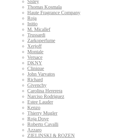
Sisley
Thomas Kosmala
Haute Fragrance Company
Roja
Initio
M. Micallef
Trussardi
Zarkoperfume
Xerjoff
Montale
Versace
DKNY
Clinique
John Varvatos
Richard
Givenchy
Carolina Hererera
Narciso Rodriguez
Estee Lauder
Kenzo
Thierry Mugler
Roja Dove
Roberto Cavalli
Azzaro
ZIELINSKI & ROZEN