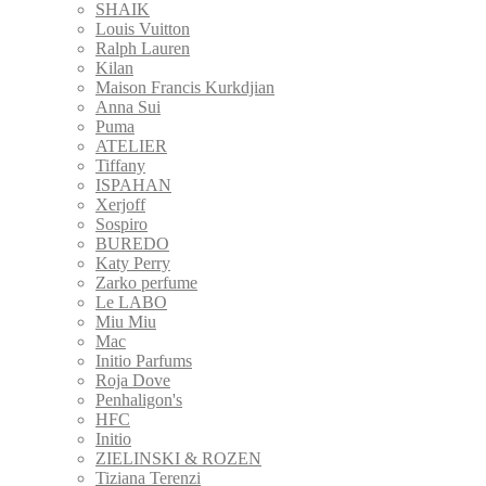
SHAIK
Louis Vuitton
Ralph Lauren
Kilan
Maison Francis Kurkdjian
Anna Sui
Puma
ATELIER
Tiffany
ISPAHAN
Xerjoff
Sospiro
BUREDO
Katy Perry
Zarko perfume
Le LABO
Miu Miu
Mac
Initio Parfums
Roja Dove
Penhaligon's
HFC
Initio
ZIELINSKI & ROZEN
Tiziana Terenzi