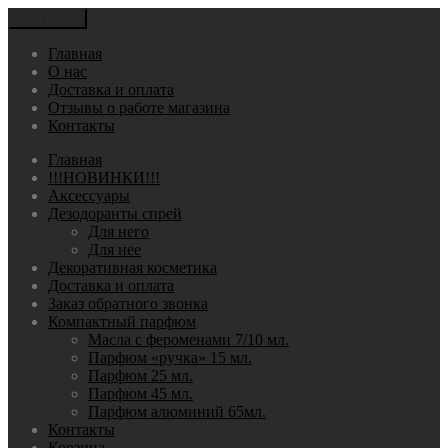
Навигация
Главная
О нас
Доставка и оплата
Отзывы о работе магазина
Контакты
Главная
!!!НОВИНКИ!!!
Аксессуары
Дезодоранты спрей
Для него
Для нее
Декоративная косметика
Доставка и оплата
Заказ обратного звонка
Компактный парфюм
Масла с фероменами 7/10 мл.
Парфюм «ручка» 15 мл.
Парфюм 25 мл.
Парфюм 45 мл.
Парфюм алюминий 65мл.
Контакты
Корзина