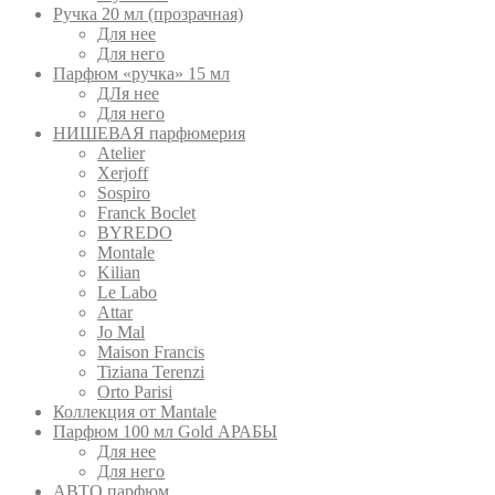
Ручка 20 мл (прозрачная)
Для нее
Для него
Парфюм «ручка» 15 мл
ДЛя нее
Для него
НИШЕВАЯ парфюмерия
Atelier
Xerjoff
Sospiro
Franck Boclet
BYREDO
Montale
Kilian
Le Labo
Attar
Jo Mal
Maison Francis
Tiziana Terenzi
Orto Parisi
Коллекция от Mantale
Парфюм 100 мл Gold АРАБЫ
Для нее
Для него
АВТО парфюм