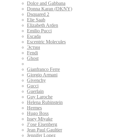
Dolce and Gabbana
Donna Karan (DKNY)
Dsquared 2
Elie Saab
Elizabeth Arden
Emilio Pucci
Escada
Escentric Molecules
Эстии
Fendi
Ghost
Gian Marco Venturi
Gianfranco Ferre
Giorgio Armani
Givenchy
Gucci
Guerlain
Guy Laroche
Helena Rubinstein
Hermes
Hugo Boss
Issey Miyake
J’ose Eisenberg
Jean Paul Gaultier
Jennifer Lopez