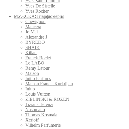
Yves Saint Laurent
Yves De Sistelle
Yves Rocher
МУЖСКАЯ парфюмерия
Chevignon
Mancera
Jo Mal
Alexandre J
BYREDO
SHAIK
Kilian
Franck Boclet
Le LABO
Remy Latour
Maison
Initio Parfums
Maison Francis Kurkdjian
Initio
Louis Vuitton
ZIELINSKI & ROZEN
Tiziana Terenzi
Nasomatto
Thomas Kosmala
Xerjoff
Vilhelm Parfumerie