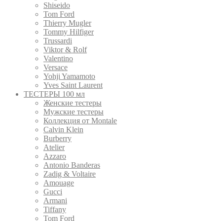
Shiseido
Tom Ford
Thierry Mugler
Tommy Hilfiger
Trussardi
Viktor & Rolf
Valentino
Versace
Yohji Yamamoto
Yves Saint Laurent
ТЕСТЕРЫ 100 мл
Женские тестеры
Мужские тестеры
Коллекция от Montale
Calvin Klein
Burberry
Atelier
Azzaro
Antonio Banderas
Zadig & Voltaire
Amouage
Gucci
Armani
Tiffany
Tom Ford