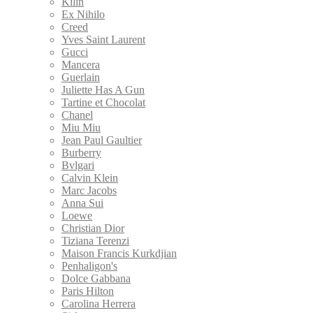
Kilin
Ex Nihilo
Creed
Yves Saint Laurent
Gucci
Mancera
Guerlain
Juliette Has A Gun
Tartine et Chocolat
Chanel
Miu Miu
Jean Paul Gaultier
Burberry
Bvlgari
Calvin Klein
Marс Jacobs
Anna Sui
Loewe
Christian Dior
Tiziana Terenzi
Maison Francis Kurkdjian
Penhaligon's
Dolce Gabbana
Paris Hilton
Carolina Herrera