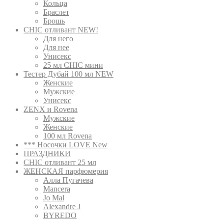
Кольца
Браслет
Брошь
CHIC отливант NEW!
Для него
Для нее
Унисекс
25 мл CHIC мини
Тестер Дубай 100 мл NEW
Женские
Мужские
Унисекс
ZENX и Rovena
Мужские
Женские
100 мл Rovena
*** Носочки LOVE New
ПРАЗДНИКИ
CHIC отливант 25 мл
ЖЕНСКАЯ парфюмерия
Алла Пугачева
Mancera
Jo Mal
Alexandre J
BYREDO