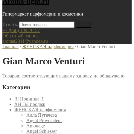
Aroma-light.ru
Гипермаркет парфюмерии и косметики
Искать:
+7 (966) 109-70-57
Обратный звонок
aromat2011@yandex.ru
Главная
/
ЖЕНСКАЯ парфюмерия
/ Gian Marco Venturi
Gian Marco Venturi
Товаров, соответствующих вашему запросу, не обнаружено.
Категории
!!! Новинки !!!
ХИТЫ продаж
ЖЕНСКАЯ парфюмерия
Алла Пугачева
Agent Provocateur
Amouage
Angel Schlesser