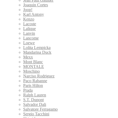
Jean Paul Gaultier
Joaquin Cortes
Joop!
Karl Antony
Kenzo
Lacoste
Lalique
Lanvin
Lancome
Loewe
Lolita Lempicka
Mandarina Duck
Mexx
Mont Blanc
MONTALE
Moschino
Narciso Rodriguez
Paco Rabanne
Paris Hilton
Prada
Ralph Lauren
S.T. Dupont
Salvador Dali
Salvatore Ferragamo
Sergio Tacchini