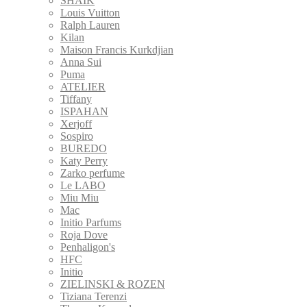
SHAIK
Louis Vuitton
Ralph Lauren
Kilan
Maison Francis Kurkdjian
Anna Sui
Puma
ATELIER
Tiffany
ISPAHAN
Xerjoff
Sospiro
BUREDO
Katy Perry
Zarko perfume
Le LABO
Miu Miu
Mac
Initio Parfums
Roja Dove
Penhaligon's
HFC
Initio
ZIELINSKI & ROZEN
Tiziana Terenzi