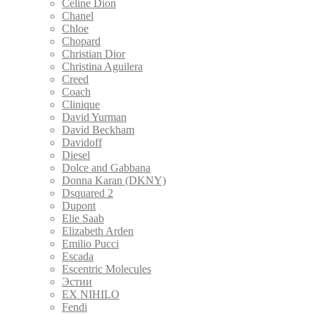
Celine Dion
Chanel
Chloe
Chopard
Christian Dior
Christina Aguilera
Creed
Coach
Clinique
David Yurman
David Beckham
Davidoff
Diesel
Dolce and Gabbana
Donna Karan (DKNY)
Dsquared 2
Dupont
Elie Saab
Elizabeth Arden
Emilio Pucci
Escada
Escentric Molecules
Эстии
EX NIHILO
Fendi