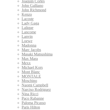
Joaquin Cortes
John Galliano
John Richmond
Kenzo
Lacoste
Lady Gaga
Lalique
Lancome
Lanvin
Loewe
Madonna
Marc Jacobs
Masaki Matsushima
Max Mara
Mexx
Michael Kors
Mont Blanc
MONTALE
Moschino
Naomi Campbell
Narciso Rodriguez
Nina Ricci
Paco Rabanne
Paloma Picasso
Paris Hilton