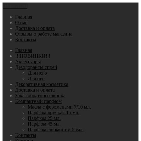
Навигация
Главная
О нас
Доставка и оплата
Отзывы о работе магазина
Контакты
Главная
!!!НОВИНКИ!!!
Аксессуары
Дезодоранты спрей
Для него
Для нее
Декоративная косметика
Доставка и оплата
Заказ обратного звонка
Компактный парфюм
Масла с фероменами 7/10 мл.
Парфюм «ручка» 15 мл.
Парфюм 25 мл.
Парфюм 45 мл.
Парфюм алюминий 65мл.
Контакты
Корзина