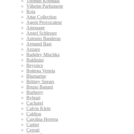
Thomas Kosmala
Vilhelm Parfumerie
Roja
Attar Collection
Agent Provocateur
Amouage
Angel Schlesser
Antonio Banderas
Armand Basi
Azzaro
Badgley Mischka
Baldinini
Beyonce
Bottega Veneta
Blumarine
Britney Spears
Bruno Banani
Burberry
Bvlgari
Cacharel
Calvin Klein
Caldion
Carolina Herrera
Cartier
Cerruti