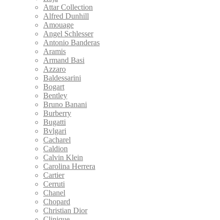
Attar Collection
Alfred Dunhill
Amouage
Angel Schlesser
Antonio Banderas
Aramis
Armand Basi
Azzaro
Baldessarini
Bogart
Bentley
Bruno Banani
Burberry
Bugatti
Bvlgari
Cacharel
Caldion
Calvin Klein
Carolina Herrera
Cartier
Cerruti
Chanel
Chopard
Christian Dior
Clinique