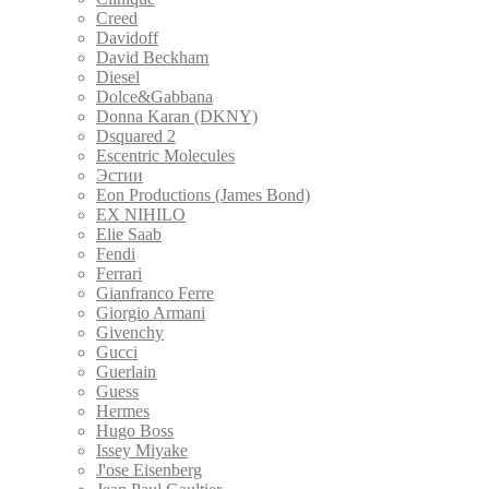
Creed
Davidoff
David Beckham
Diesel
Dolce&Gabbana
Donna Karan (DKNY)
Dsquared 2
Escentric Molecules
Эстии
Eon Productions (James Bond)
EX NIHILO
Elie Saab
Fendi
Ferrari
Gianfranco Ferre
Giorgio Armani
Givenchy
Gucci
Guerlain
Guess
Hermes
Hugo Boss
Issey Miyake
J'ose Eisenberg