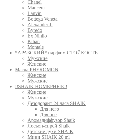
Chanel
Mancera
Lanvin
Bottega Veneta
Alexander J.
Byredo
Ex Nihilo
Kilian
Montale
*АРАБСКИЙ* парфюм СТОЙКОСТЬ
Мужские
Женские
Масла PHEROMON
Женские
Мужские
!!SHAIK НОМЕРНЫЕ!!
Женские
Мужские
Дезодорант 24 часа SHAIK
Для него
Для нее
Аромадиффузор Shaik
Лосьон-спрей Shaik
Детские духи SHAIK
Мини SHAIK 20 ml