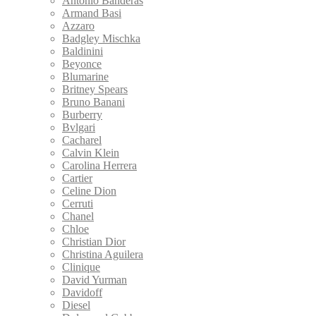
Antonio Banderas
Armand Basi
Azzaro
Badgley Mischka
Baldinini
Beyonce
Blumarine
Britney Spears
Bruno Banani
Burberry
Bvlgari
Cacharel
Calvin Klein
Carolina Herrera
Cartier
Celine Dion
Cerruti
Chanel
Chloe
Christian Dior
Christina Aguilera
Clinique
David Yurman
Davidoff
Diesel