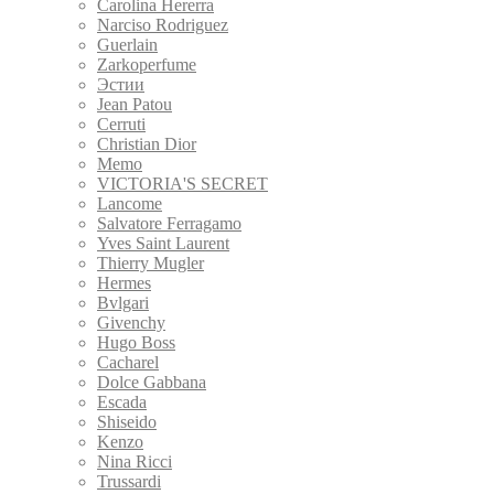
Carolina Hererra
Narciso Rodriguez
Guerlain
Zarkoperfume
Эстии
Jean Patou
Cerruti
Christian Dior
Memo
VICTORIA'S SECRET
Lancome
Salvatore Ferragamo
Yves Saint Laurent
Thierry Mugler
Hermes
Bvlgari
Givenchy
Hugo Boss
Cacharel
Dolce Gabbana
Escada
Shiseido
Kenzo
Nina Ricci
Trussardi