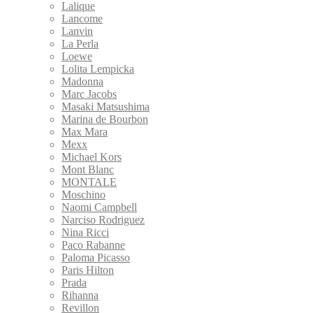
Lalique
Lancome
Lanvin
La Perla
Loewe
Lolita Lempicka
Madonna
Marc Jacobs
Masaki Matsushima
Marina de Bourbon
Max Mara
Mexx
Michael Kors
Mont Blanc
MONTALE
Moschino
Naomi Campbell
Narciso Rodriguez
Nina Ricci
Paco Rabanne
Paloma Picasso
Paris Hilton
Prada
Rihanna
Revillon