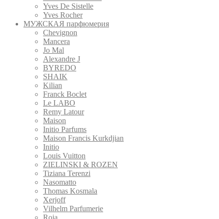
Yves De Sistelle
Yves Rocher
МУЖСКАЯ парфюмерия
Chevignon
Mancera
Jo Mal
Alexandre J
BYREDO
SHAIK
Kilian
Franck Boclet
Le LABO
Remy Latour
Maison
Initio Parfums
Maison Francis Kurkdjian
Initio
Louis Vuitton
ZIELINSKI & ROZEN
Tiziana Terenzi
Nasomatto
Thomas Kosmala
Xerjoff
Vilhelm Parfumerie
Roja