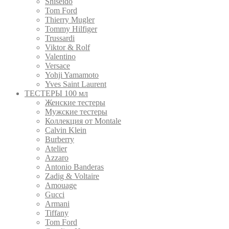
Shiseido
Tom Ford
Thierry Mugler
Tommy Hilfiger
Trussardi
Viktor & Rolf
Valentino
Versace
Yohji Yamamoto
Yves Saint Laurent
ТЕСТЕРЫ 100 мл
Женские тестеры
Мужские тестеры
Коллекция от Montale
Calvin Klein
Burberry
Atelier
Azzaro
Antonio Banderas
Zadig & Voltaire
Amouage
Gucci
Armani
Tiffany
Tom Ford