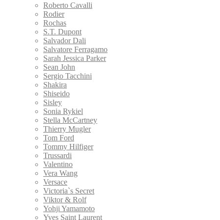
Roberto Cavalli
Rodier
Rochas
S.T. Dupont
Salvador Dali
Salvatore Ferragamo
Sarah Jessica Parker
Sean John
Sergio Tacchini
Shakira
Shiseido
Sisley
Sonia Rykiel
Stella McCartney
Thierry Mugler
Tom Ford
Tommy Hilfiger
Trussardi
Valentino
Vera Wang
Versace
Victoria`s Secret
Viktor & Rolf
Yohji Yamamoto
Yves Saint Laurent