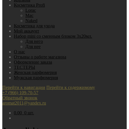
Косметика Profi
Lorac
Mac
Nаked
Косметика для ухода
Мой аккаунт
Набор mini со сменным блоком 3х20мл.
Для него
Для нее
О нас
Отзывы о работе магазина
Оформление заказа
ТЕСТЕРЫ
Женская парфюмерия
Мужская парфюмерия
Перейти к навигации
Перейти к содержимому
+7 (966) 109-70-57
Обратный звонок
aromat2011@yandex.ru
0.00
0 шт.