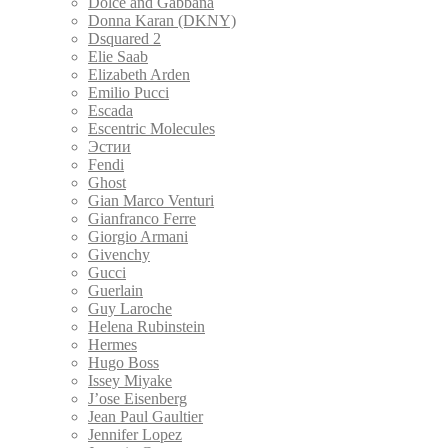
Dolce and Gabbana
Donna Karan (DKNY)
Dsquared 2
Elie Saab
Elizabeth Arden
Emilio Pucci
Escada
Escentric Molecules
Эстии
Fendi
Ghost
Gian Marco Venturi
Gianfranco Ferre
Giorgio Armani
Givenchy
Gucci
Guerlain
Guy Laroche
Helena Rubinstein
Hermes
Hugo Boss
Issey Miyake
J’ose Eisenberg
Jean Paul Gaultier
Jennifer Lopez