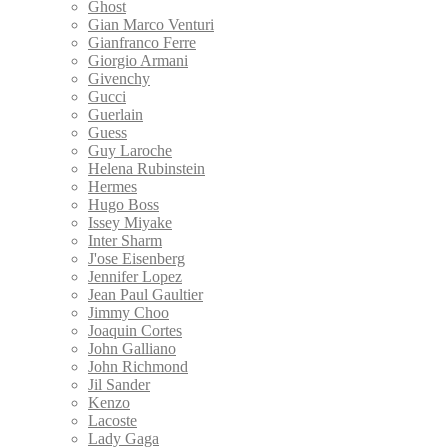
Ghost
Gian Marco Venturi
Gianfranco Ferre
Giorgio Armani
Givenchy
Gucci
Guerlain
Guess
Guy Laroche
Helena Rubinstein
Hermes
Hugo Boss
Issey Miyake
Inter Sharm
J'ose Eisenberg
Jennifer Lopez
Jean Paul Gaultier
Jimmy Choo
Joaquin Cortes
John Galliano
John Richmond
Jil Sander
Kenzo
Lacoste
Lady Gaga