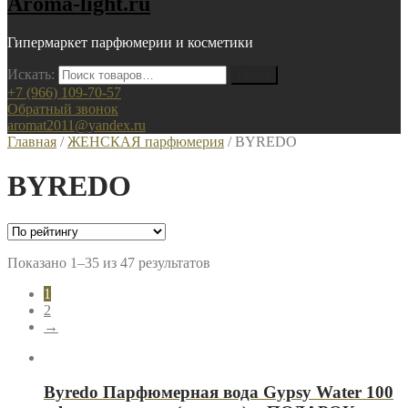
Aroma-light.ru
Гипермаркет парфюмерии и косметики
Искать:
+7 (966) 109-70-57
Обратный звонок
aromat2011@yandex.ru
Главная
/
ЖЕНСКАЯ парфюмерия
/ BYREDO
BYREDO
Показано 1–35 из 47 результатов
1
2
→
Byredo Парфюмерная вода Gypsy Water 100