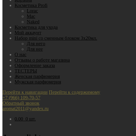
Косметика Profi
Lorac
Mac
Nаked
Косметика для ухода
Мой аккаунт
Набор mini со сменным блоком 3х20мл.
Для него
Для нее
О нас
Отзывы о работе магазина
Оформление заказа
ТЕСТЕРЫ
Женская парфюмерия
Мужская парфюмерия
Перейти к навигации
Перейти к содержимому
+7 (966) 109-70-57
Обратный звонок
aromat2011@yandex.ru
0.00
0 шт.