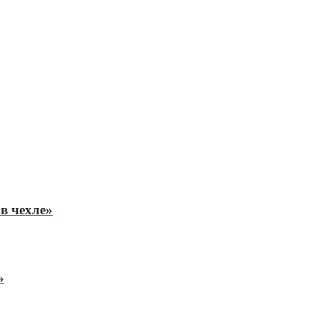
в чехле»
»