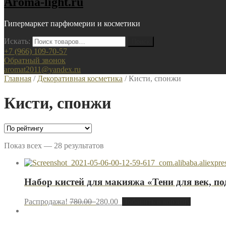
Aroma-light.ru
Гипермаркет парфюмерии и косметики
Искать:
+7 (966) 109-70-57
Обратный звонок
aromat2011@yandex.ru
Главная
/
Декоративная косметика
/ Кисти, спонжи
Кисти, спонжи
Показ всех — 28 результатов
Набор кистей для макияжа «Тени для век, под
Распродажа!
780.00
280.00
Добавить в корзину