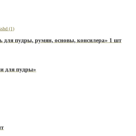
 для пудры, румян, основы, консилера» 1 шт
 и для пудры»
шт