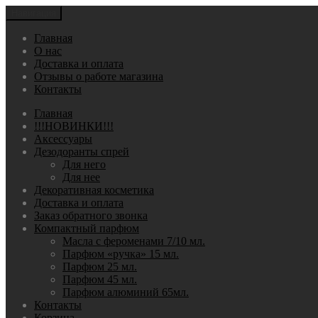
Навигация
Главная
О нас
Доставка и оплата
Отзывы о работе магазина
Контакты
Главная
!!!НОВИНКИ!!!
Аксессуары
Дезодоранты спрей
Для него
Для нее
Декоративная косметика
Доставка и оплата
Заказ обратного звонка
Компактный парфюм
Масла с фероменами 7/10 мл.
Парфюм «ручка» 15 мл.
Парфюм 25 мл.
Парфюм 45 мл.
Парфюм алюминий 65мл.
Контакты
Корзина