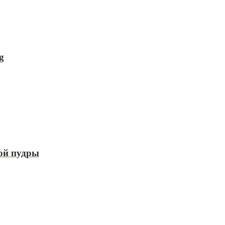
g
ой пудры