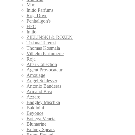
Mac
Initio Parfums
Roja Dove
Penhaligon's
HFC
Initio
ZIELINSKI & ROZEN
Tiziana Terenzi
Thomas Kosmala
Vilhelm Parfumerie
Roja
Attar Collection
Agent Provocateur
Amouage
Angel Schlesser
Antonio Banderas
Armand Basi
Azzaro
Badgley Mischka
Baldinini
Beyonce
Bottega Veneta
Blumarine
Britney Spears
Bruno Banani