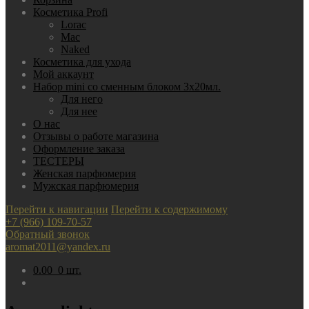
Косметика Profi
Lorac
Mac
Nаked
Косметика для ухода
Мой аккаунт
Набор mini со сменным блоком 3х20мл.
Для него
Для нее
О нас
Отзывы о работе магазина
Оформление заказа
ТЕСТЕРЫ
Женская парфюмерия
Мужская парфюмерия
Перейти к навигации
Перейти к содержимому
+7 (966) 109-70-57
Обратный звонок
aromat2011@yandex.ru
0.00
0 шт.