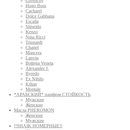
Givenchy
Hugo Boss
Cacharel
Dolce Gabbana
Escada
Shiseido
Kenzo
Nina Ricci
Trussardi
Chanel
Mancera
Lanvin
Bottega Veneta
Alexander J.
Byredo
Ex Nihilo
Kilian
Montale
*АРАБСКИЙ* парфюм СТОЙКОСТЬ
Мужские
Женские
Масла PHEROMON
Женские
Мужские
!!SHAIK НОМЕРНЫЕ!!