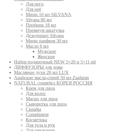
Для него
Для неё
Мини 10 мл SILVANA
Silvana 80 мл
Пробник 18 мл
Премиум шкатулка
Дезодорант Silvana
Мини парфюм 30 мл
Масло 6 мл
Мужские
Женские
Набор подарочный NEW 5×20 и 5×11 ml
ДИФФУЗОРЫ для дома
Масляные духи 20 мл LUX
Арабские масла-спрей 50 мл Zaafaran
NATURAL cosmetics КОРЕЯ РОССИЯ
Крем для лица
Для волос
Маски для лица
Сыворотка для лица
Скрабы
Compliment
Косметика
Для тела и рук
Для умывания