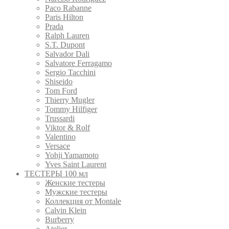
Paco Rabanne
Paris Hilton
Prada
Ralph Lauren
S.T. Dupont
Salvador Dali
Salvatore Ferragamo
Sergio Tacchini
Shiseido
Tom Ford
Thierry Mugler
Tommy Hilfiger
Trussardi
Viktor & Rolf
Valentino
Versace
Yohji Yamamoto
Yves Saint Laurent
ТЕСТЕРЫ 100 мл
Женские тестеры
Мужские тестеры
Коллекция от Montale
Calvin Klein
Burberry
Atelier