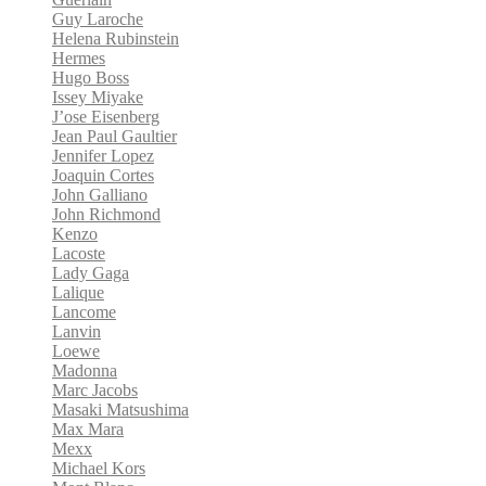
Guy Laroche
Helena Rubinstein
Hermes
Hugo Boss
Issey Miyake
J’ose Eisenberg
Jean Paul Gaultier
Jennifer Lopez
Joaquin Cortes
John Galliano
John Richmond
Kenzo
Lacoste
Lady Gaga
Lalique
Lancome
Lanvin
Loewe
Madonna
Marc Jacobs
Masaki Matsushima
Max Mara
Mexx
Michael Kors