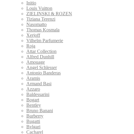
Initio
Louis Vuitton
ZIELINSKI & ROZEN
Tiziana Terenzi
Nasomatto
Thomas Kosmala
Xerjoff
Vilhelm Parfumerie
Roja
Attar Collection
Alfred Dunhill
Amouage
Angel Schlesser
Antonio Banderas
Aramis
Armand Basi
Azzaro
Baldessarini
Bogart
Bentley
Bruno Banani
Burberry
Bugatti
Bvlgari
Cacharel