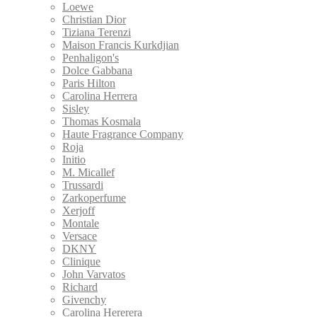
Loewe
Christian Dior
Tiziana Terenzi
Maison Francis Kurkdjian
Penhaligon's
Dolce Gabbana
Paris Hilton
Carolina Herrera
Sisley
Thomas Kosmala
Haute Fragrance Company
Roja
Initio
M. Micallef
Trussardi
Zarkoperfume
Xerjoff
Montale
Versace
DKNY
Clinique
John Varvatos
Richard
Givenchy
Carolina Hererera