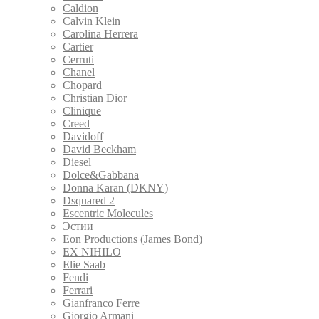
Caldion
Calvin Klein
Carolina Herrera
Cartier
Cerruti
Chanel
Chopard
Christian Dior
Clinique
Creed
Davidoff
David Beckham
Diesel
Dolce&Gabbana
Donna Karan (DKNY)
Dsquared 2
Escentric Molecules
Эстии
Eon Productions (James Bond)
EX NIHILO
Elie Saab
Fendi
Ferrari
Gianfranco Ferre
Giorgio Armani