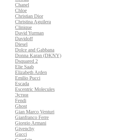
Chanel
Chloe
Christian Dior
Christina Aguilera
Clinique
David Yurman
Davidoff
Diesel
Dolce and Gabbana
Donna Karan (DKNY)
Dsquared 2
Elie Saab
Elizabeth Arden
Emilio Pucci
Escada
Escentric Molecules
Эстии
Fendi
Ghost
Gian Marco Venturi
Gianfranco Ferre
Giorgio Armani
Givenchy
Gucci
Guerlain