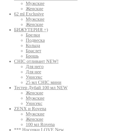
Мужские
Женские
62 ml Exclusive
Мужские
Женские
БИЖУТЕРИЯ =)
Брелки
Подвеска
Кольца
Браслет
Брошь
CHIC отливант NEW!
Для него
Для нее
Унисекс
25 мл CHIC мини
Тестер Дубай 100 мл NEW
Женские
Мужские
Унисекс
ZENX и Rovena
Мужские
Женские
100 мл Rovena
*** Носочки LOVE New