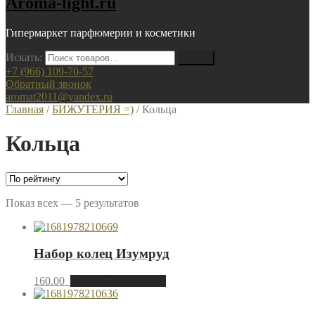
Aroma-light.ru
Гипермаркет парфюмерии и косметики
Искать:
+7 (966) 109-70-57
Обратный звонок
aromat2011@yandex.ru
Главная
/
БИЖУТЕРИЯ =)
/ Кольца
Кольца
Показ всех — 5 результатов
Набор колец Изумруд
160.00
Добавить в корзину