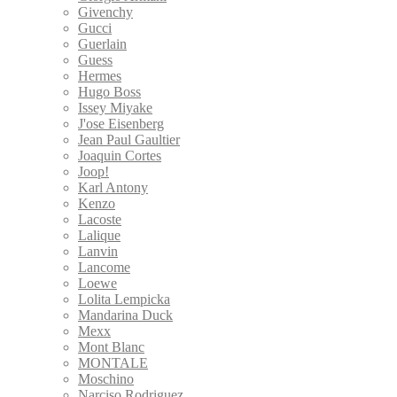
Givenchy
Gucci
Guerlain
Guess
Hermes
Hugo Boss
Issey Miyake
J'ose Eisenberg
Jean Paul Gaultier
Joaquin Cortes
Joop!
Karl Antony
Kenzo
Lacoste
Lalique
Lanvin
Lancome
Loewe
Lolita Lempicka
Mandarina Duck
Mexx
Mont Blanc
MONTALE
Moschino
Narciso Rodriguez