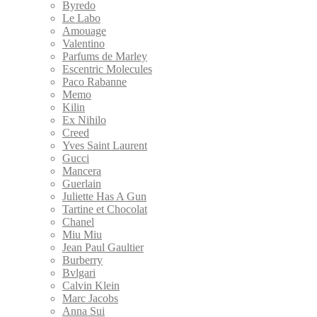
Byredo
Le Labo
Amouage
Valentino
Parfums de Marley
Escentric Molecules
Paco Rabanne
Memo
Kilin
Ex Nihilo
Creed
Yves Saint Laurent
Gucci
Mancera
Guerlain
Juliette Has A Gun
Tartine et Chocolat
Chanel
Miu Miu
Jean Paul Gaultier
Burberry
Bvlgari
Calvin Klein
Marс Jacobs
Anna Sui