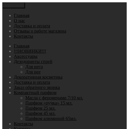
Навигация
Главная
О нас
Доставка и оплата
Отзывы о работе магазина
Контакты
Главная
!!!НОВИНКИ!!!
Аксессуары
Дезодоранты спрей
Для него
Для нее
Декоративная косметика
Доставка и оплата
Заказ обратного звонка
Компактный парфюм
Масла с фероменами 7/10 мл.
Парфюм «ручка» 15 мл.
Парфюм 25 мл.
Парфюм 45 мл.
Парфюм алюминий 65мл.
Контакты
Корзина