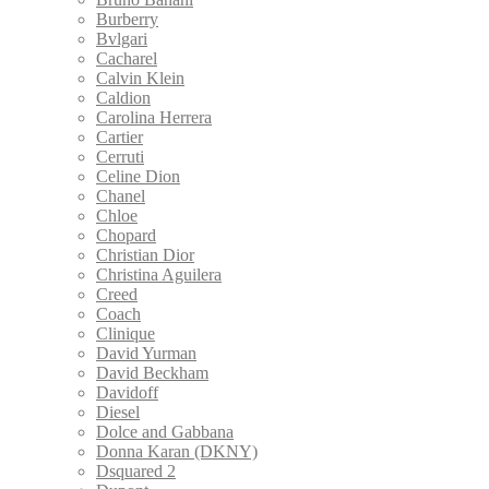
Burberry
Bvlgari
Cacharel
Calvin Klein
Caldion
Carolina Herrera
Cartier
Cerruti
Celine Dion
Chanel
Chloe
Chopard
Christian Dior
Christina Aguilera
Creed
Coach
Clinique
David Yurman
David Beckham
Davidoff
Diesel
Dolce and Gabbana
Donna Karan (DKNY)
Dsquared 2