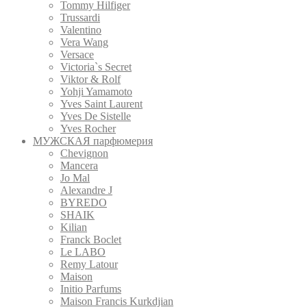
Tommy Hilfiger
Trussardi
Valentino
Vera Wang
Versace
Victoria`s Secret
Viktor & Rolf
Yohji Yamamoto
Yves Saint Laurent
Yves De Sistelle
Yves Rocher
МУЖСКАЯ парфюмерия
Chevignon
Mancera
Jo Mal
Alexandre J
BYREDO
SHAIK
Kilian
Franck Boclet
Le LABO
Remy Latour
Maison
Initio Parfums
Maison Francis Kurkdjian