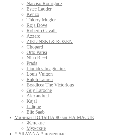
Narciso Rodriguez
Estee Lauder
Kenzo
Thierry Mugler
Roja Dove
Roberto Cavalli
Azzaro
ZIELINSKI & ROZEN
Сhopard
Orto Parisi
Nina Ricci
Prada
Liquides Imaginaires
Louis Vuitton
Ralph Lauren
Boadicea The Victorious
Guy Laroche
Alexandre J
Kajal
Lalique
Elie Saab
Миники ПОЛЬША 80 мл НА МАСЛЕ
Женские
Мужские
!! SILVANA !! номерные