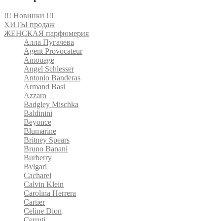
!!! Новинки !!!
ХИТЫ продаж
ЖЕНСКАЯ парфюмерия
Алла Пугачева
Agent Provocateur
Amouage
Angel Schlesser
Antonio Banderas
Armand Basi
Azzaro
Badgley Mischka
Baldinini
Beyonce
Blumarine
Britney Spears
Bruno Banani
Burberry
Bvlgari
Cacharel
Calvin Klein
Carolina Herrera
Cartier
Celine Dion
Cerruti