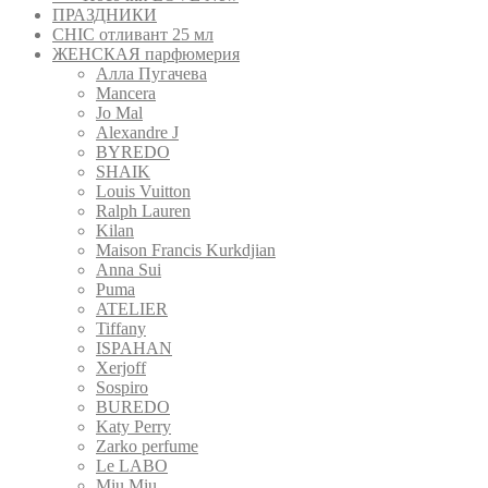
ПРАЗДНИКИ
CHIC отливант 25 мл
ЖЕНСКАЯ парфюмерия
Алла Пугачева
Mancera
Jo Mal
Alexandre J
BYREDO
SHAIK
Louis Vuitton
Ralph Lauren
Kilan
Maison Francis Kurkdjian
Anna Sui
Puma
ATELIER
Tiffany
ISPAHAN
Xerjoff
Sospiro
BUREDO
Katy Perry
Zarko perfume
Le LABO
Miu Miu