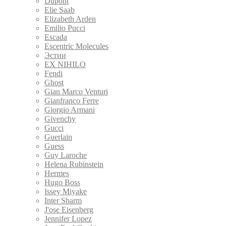
Dupont
Elie Saab
Elizabeth Arden
Emilio Pucci
Escada
Escentric Molecules
Эстии
EX NIHILO
Fendi
Ghost
Gian Marco Venturi
Gianfranco Ferre
Giorgio Armani
Givenchy
Gucci
Guerlain
Guess
Guy Laroche
Helena Rubinstein
Hermes
Hugo Boss
Issey Miyake
Inter Sharm
J'ose Eisenberg
Jennifer Lopez