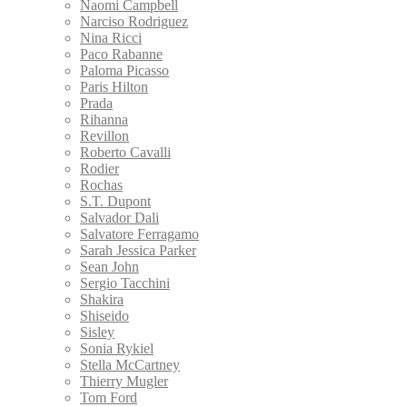
Naomi Campbell
Narciso Rodriguez
Nina Ricci
Paco Rabanne
Paloma Picasso
Paris Hilton
Prada
Rihanna
Revillon
Roberto Cavalli
Rodier
Rochas
S.T. Dupont
Salvador Dali
Salvatore Ferragamo
Sarah Jessica Parker
Sean John
Sergio Tacchini
Shakira
Shiseido
Sisley
Sonia Rykiel
Stella McCartney
Thierry Mugler
Tom Ford