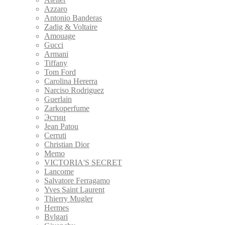
Azzaro
Antonio Banderas
Zadig & Voltaire
Amouage
Gucci
Armani
Tiffany
Tom Ford
Carolina Hererra
Narciso Rodriguez
Guerlain
Zarkoperfume
Эстии
Jean Patou
Cerruti
Christian Dior
Memo
VICTORIA'S SECRET
Lancome
Salvatore Ferragamo
Yves Saint Laurent
Thierry Mugler
Hermes
Bvlgari