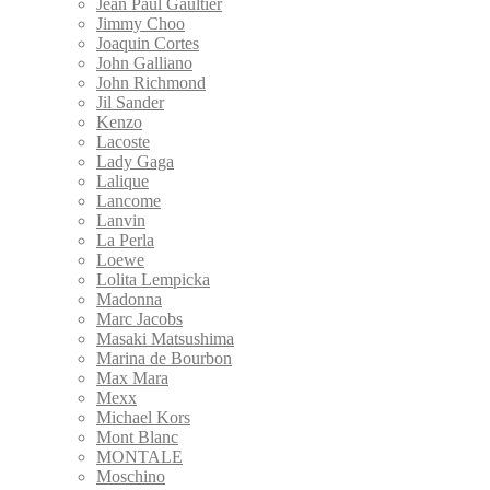
Jean Paul Gaultier
Jimmy Choo
Joaquin Cortes
John Galliano
John Richmond
Jil Sander
Kenzo
Lacoste
Lady Gaga
Lalique
Lancome
Lanvin
La Perla
Loewe
Lolita Lempicka
Madonna
Marc Jacobs
Masaki Matsushima
Marina de Bourbon
Max Mara
Mexx
Michael Kors
Mont Blanc
MONTALE
Moschino